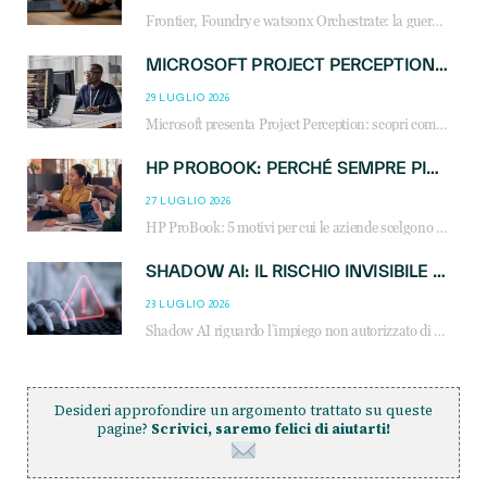
Frontier, Foundry e watsonx Orchestrate: la guerra delle piattaforme AI agent ridisegna il mercato IT. Cosa cambia per reseller, MSP e system integrator.
MICROSOFT PROJECT PERCEPTION: COME GLI AGENTI AI CAMBIERANNO SOC, CYBERSECURITY E SERVIZI MSP
29 LUGLIO 2026
Microsoft presenta Project Perception: scopri come gli agenti AI possono trasformare cybersecurity, SOC e servizi gestiti degli MSP.
HP PROBOOK: PERCHÉ SEMPRE PIÙ AZIENDE SCELGONO NOTEBOOK PROGETTATI PER IL LAVORO MODERNO
27 LUGLIO 2026
HP ProBook: 5 motivi per cui le aziende scelgono i notebook business HP per migliorare produttività, sicurezza e gestione dell’AI.
SHADOW AI: IL RISCHIO INVISIBILE CHE LE AZIENDE POSSONO GOVERNARE
23 LUGLIO 2026
Shadow AI riguardo l’impiego non autorizzato di sistemi AI all’interno dell’azienda. E’ una pratica che si diffonde a partire dai dipendenti fino ai dirigenti e mette a repentaglio la cybersecurity, con costi più elevati per le organizzazioni. Due recenti report illustrano il fenomeno e forniscono dati in merito
Desideri approfondire un argomento trattato su queste
pagine?
Scrivici, saremo felici di aiutarti!