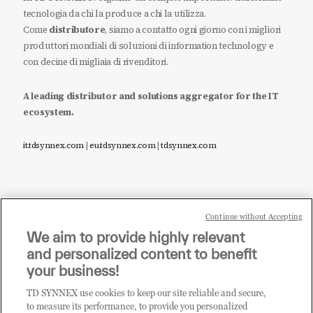
tecnologia da chi la produce a chi la utilizza.
Come
distributore
, siamo a contatto ogni giorno con i migliori
produttori mondiali di soluzioni di information technology e
con decine di migliaia di rivenditori.
A leading distributor and solutions aggregator for the IT
ecosystem.
it.tdsynnex.com
|
eu.tdsynnex.com
|
tdsynnex.com
Continue without Accepting
Sei un rivenditore di tecnologia e desideri acquistare
We aim to provide highly relevant
i prodotti o le soluzioni trattate sul blog?
and personalized content to benefit
CLICCA QUI E DIVENTA
your business!
CLIENTE TD SYNNEX
TD SYNNEX use cookies to keep our site reliable and secure,
to measure its performance, to provide you personalized