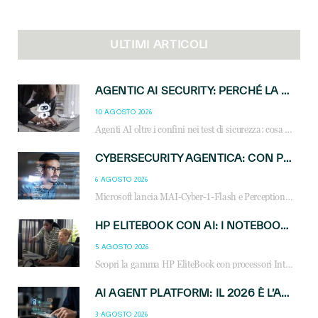
ULTIMI ARTICOLI
AGENTIC AI SECURITY: PERCHÉ LA GOVERNANCE DEGLI AGENTI È LA NUOVA FRONTIERA DEL CANALE IT
10 AGOSTO 2026
Agenti AI oltre i confini nei test di sicurezza: cosa significa per reseller e MSP e come governare l’AI agentica in azienda.
CYBERSECURITY AGENTICA: CON PERCEPTION E MAI-CYBER-1-FLASH MICROSOFT APRE NUOVI SERVIZI PER IL CANALE
6 AGOSTO 2026
Microsoft lancia MAI-Cyber-1-Flash e Perception: cybersecurity agentica in preview dal 3 novembre. Cosa cambia per MSP, system integrator e reseller.
HP ELITEBOOK CON AI: I NOTEBOOK BUSINESS INTELLIGENTI CHE TRASFORMANO PRODUTTIVITÀ, SICUREZZA E LAVORO IBRIDO
5 AGOSTO 2026
Scopri la gamma HP EliteBook con processori Intel® Core™ Ultra e AMD Ryzen™ AI. Notebook business progettati per aumentare la produttività, migliorare la collaborazione e garantire sicurezza avanzata in ufficio e in mobilità.
AI AGENT PLATFORM: IL 2026 È L’ANNO DEL «SISTEMA OPERATIVO» PER GLI AGENTI AZIENDALI
3 AGOSTO 2026