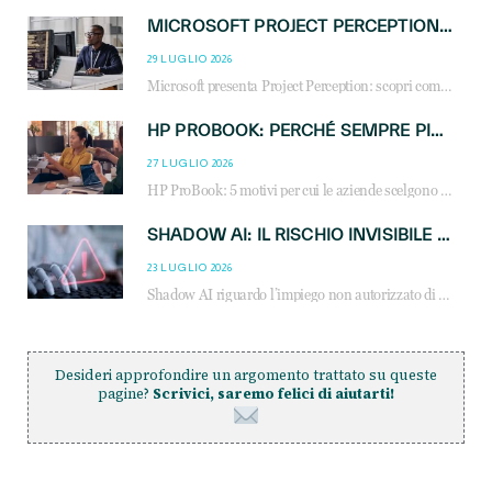
MICROSOFT PROJECT PERCEPTION: COME GLI AGENTI AI CAMBIERANNO SOC, CYBERSECURITY E SERVIZI MSP
29 LUGLIO 2026
Microsoft presenta Project Perception: scopri come gli agenti AI possono trasformare cybersecurity, SOC e servizi gestiti degli MSP.
HP PROBOOK: PERCHÉ SEMPRE PIÙ AZIENDE SCELGONO NOTEBOOK PROGETTATI PER IL LAVORO MODERNO
27 LUGLIO 2026
HP ProBook: 5 motivi per cui le aziende scelgono i notebook business HP per migliorare produttività, sicurezza e gestione dell’AI.
SHADOW AI: IL RISCHIO INVISIBILE CHE LE AZIENDE POSSONO GOVERNARE
23 LUGLIO 2026
Shadow AI riguardo l’impiego non autorizzato di sistemi AI all’interno dell’azienda. E’ una pratica che si diffonde a partire dai dipendenti fino ai dirigenti e mette a repentaglio la cybersecurity, con costi più elevati per le organizzazioni. Due recenti report illustrano il fenomeno e forniscono dati in merito
Desideri approfondire un argomento trattato su queste
pagine?
Scrivici, saremo felici di aiutarti!