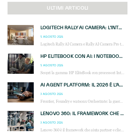
ULTIMI ARTICOLI
LOGITECH RALLY AI CAMERA: L’INTELLIGENZA ARTIFICIALE ENTRA NELLE SALE RIUNIONI DI NUOVA GENERAZIONE
5 AGOSTO 2026
Logitech Rally AI Camera e Rally AI Camera Pro trasformano gli spazi di collaborazione con AI, inquadratura intelligente, multi-camera e gestione avanzata dei meeting ibridi.
HP ELITEBOOK CON AI: I NOTEBOOK BUSINESS INTELLIGENTI CHE TRASFORMANO PRODUTTIVITÀ, SICUREZZA E LAVORO IBRIDO
5 AGOSTO 2026
Scopri la gamma HP EliteBook con processori Intel® Core™ Ultra e AMD Ryzen™ AI. Notebook business progettati per aumentare la produttività, migliorare la collaborazione e garantire sicurezza avanzata in ufficio e in mobilità.
AI AGENT PLATFORM: IL 2026 È L’ANNO DEL «SISTEMA OPERATIVO» PER GLI AGENTI AZIENDALI
3 AGOSTO 2026
Frontier, Foundry e watsonx Orchestrate: la guerra delle piattaforme AI agent ridisegna il mercato IT. Cosa cambia per reseller, MSP e system integrator.
LENOVO 360: IL FRAMEWORK CHE UNISCE INNOVAZIONE, SOSTENIBILITÀ E CRESCITA DEL BUSINESS
3 AGOSTO 2026
Lenovo 360 è il framework che aiuta partner e clienti a crescere attraverso AI, sostenibilità, servizi e competenze. Scopri vantaggi, opportunità e casi d’uso.