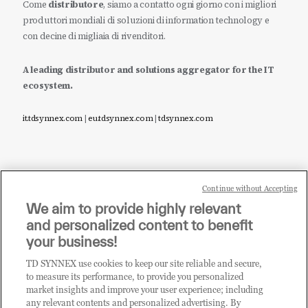
Come
distributore
, siamo a contatto ogni giorno con i migliori
produttori mondiali di soluzioni di information technology e
con decine di migliaia di rivenditori.
A leading distributor and solutions aggregator for the IT
ecosystem.
it.tdsynnex.com
|
eu.tdsynnex.com
|
tdsynnex.com
Continue without Accepting
Sei un rivenditore di tecnologia e desideri acquistare
We aim to provide highly relevant
i prodotti o le soluzioni trattate sul blog?
and personalized content to benefit
CLICCA QUI E DIVENTA
your business!
CLIENTE TD SYNNEX
TD SYNNEX use cookies to keep our site reliable and secure,
to measure its performance, to provide you personalized
market insights and improve your user experience; including
any relevant contents and personalized advertising. By