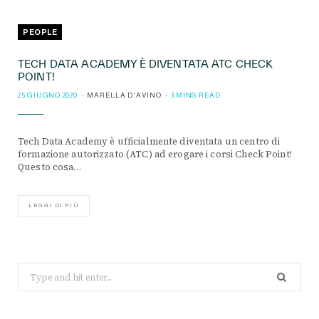
PEOPLE
TECH DATA ACADEMY È DIVENTATA ATC CHECK
POINT!
25 GIUGNO 2020
MARELLA D'AVINO
3 MINS READ
Tech Data Academy è ufficialmente diventata un centro di
formazione autorizzato (ATC) ad erogare i corsi Check Point!
Questo cosa…
LEGGI DI PIÙ
Search
for: