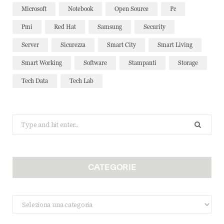
Microsoft
Notebook
Open Source
Pc
Pmi
Red Hat
Samsung
Security
Server
Sicurezza
Smart City
Smart Living
Smart Working
Software
Stampanti
Storage
Tech Data
Tech Lab
Search
for:
CATEGORIE
Categorie