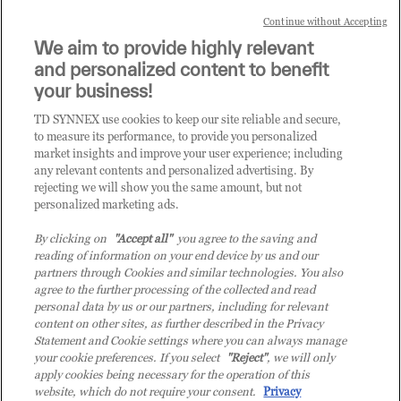
Continue without Accepting
Sei un rivenditore di tecnologia e desideri acquistare
We aim to provide highly relevant
i prodotti o le soluzioni trattate sul blog?
and personalized content to benefit
CLICCA QUI E DIVENTA
your business!
CLIENTE TD SYNNEX
TD SYNNEX use cookies to keep our site reliable and secure,
to measure its performance, to provide you personalized
market insights and improve your user experience; including
any relevant contents and personalized advertising. By
rejecting we will show you the same amount, but not
personalized marketing ads.
By clicking on
"Accept all"
you agree to the saving and
reading of information on your end device by us and our
partners through Cookies and similar technologies. You also
agree to the further processing of the collected and read
personal data by us or our partners, including for relevant
content on other sites, as further described in the Privacy
Statement and Cookie settings where you can always manage
your cookie preferences. If you select
"Reject"
, we will only
© 2026 TD SYNNEX Italy S.r.l. - Sede legale: via Luigi Russolo 9, 20138 Milano
apply cookies being necessary for the operation of this
(MI) - Numero di iscrizione al Registro delle Imprese di Milano e Codice Fiscale:
website, which do not require your consent.
Privacy