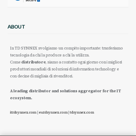
ABOUT
In TD SYNNEX svolgiamo un compito importante: trasferiamo
tecnologia da chi la produce a chi la utilizza.
Come
distributore
, siamo a contatto ogni giorno con i migliori
produttori mondiali di soluzioni di information technology e
con decine di migliaia di rivenditori.
A leading distributor and solutions aggregator for the IT
ecosystem.
it.tdsynnex.com
|
eu.tdsynnex.com
|
tdsynnex.com