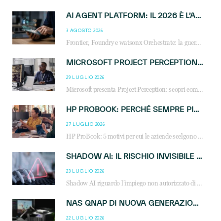
AI AGENT PLATFORM: IL 2026 È L’ANNO DEL «SISTEMA OPERATIVO» PER GLI AGENTI AZIENDALI
3 AGOSTO 2026
Frontier, Foundry e watsonx Orchestrate: la guerra delle piattaforme AI agent ridisegna il mercato IT. Cosa cambia per reseller, MSP e system integrator.
MICROSOFT PROJECT PERCEPTION: COME GLI AGENTI AI CAMBIERANNO SOC, CYBERSECURITY E SERVIZI MSP
29 LUGLIO 2026
Microsoft presenta Project Perception: scopri come gli agenti AI possono trasformare cybersecurity, SOC e servizi gestiti degli MSP.
HP PROBOOK: PERCHÉ SEMPRE PIÙ AZIENDE SCELGONO NOTEBOOK PROGETTATI PER IL LAVORO MODERNO
27 LUGLIO 2026
HP ProBook: 5 motivi per cui le aziende scelgono i notebook business HP per migliorare produttività, sicurezza e gestione dell’AI.
SHADOW AI: IL RISCHIO INVISIBILE CHE LE AZIENDE POSSONO GOVERNARE
23 LUGLIO 2026
Shadow AI riguardo l’impiego non autorizzato di sistemi AI all’interno dell’azienda. E’ una pratica che si diffonde a partire dai dipendenti fino ai dirigenti e mette a repentaglio la cybersecurity, con costi più elevati per le organizzazioni. Due recenti report illustrano il fenomeno e forniscono dati in merito
NAS QNAP DI NUOVA GENERAZIONE: PIÙ PRESTAZIONI, SCALABILITÀ E PROTEZIONE DEI DATI PER LE INFRASTRUTTURE IT MODERNE
22 LUGLIO 2026