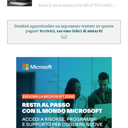
Scopri la nuova gamma NAS QNAP TS-h1465U-RP, TS-h1065eU e TS-h665U: storage aziendale con ZFS, DDR5, E1.S NVMe e connettività 2.5GbE per backup, virtualizzazione e cybersecurity.
Desideri approfondire un argomento trattato su queste
pagine?
Scrivici, saremo felici di aiutarti!