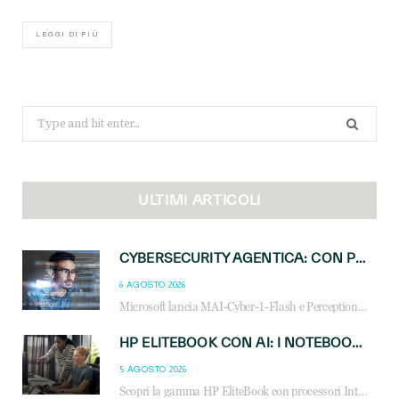
LEGGI DI PIÙ
Search
for:
ULTIMI ARTICOLI
CYBERSECURITY AGENTICA: CON PERCEPTION E MAI-CYBER-1-FLASH MICROSOFT APRE NUOVI SERVIZI PER IL CANALE
6 AGOSTO 2026
Microsoft lancia MAI-Cyber-1-Flash e Perception: cybersecurity agentica in preview dal 3 novembre. Cosa cambia per MSP, system integrator e reseller.
HP ELITEBOOK CON AI: I NOTEBOOK BUSINESS INTELLIGENTI CHE TRASFORMANO PRODUTTIVITÀ, SICUREZZA E LAVORO IBRIDO
5 AGOSTO 2026
Scopri la gamma HP EliteBook con processori Intel® Core™ Ultra e AMD Ryzen™ AI. Notebook business progettati per aumentare la produttività, migliorare la collaborazione e garantire sicurezza avanzata in ufficio e in mobilità.