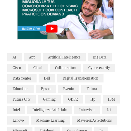
AI
App
Artificial Intelligence
Big Data
Cisco
Cloud
Collaboration
Cybersecurity
Data Center
Dell
Digital Transformation
Education
Epson
Evento
Futura
Futura City
Gaming
GDPR
Hp
IBM
Intel
Intelligenza Artificiale
Intervista
Iot
Lenovo
Machine Learning
Maverick Av Solutions
Microsoft
Notebook
Open Source
Pc