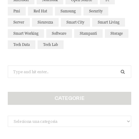
Pmi
Red Hat
Samsung
Security
Server
Sicurezza
Smart City
Smart Living
Smart Working
Software
Stampanti
Storage
Tech Data
Tech Lab
Search
for:
CATEGORIE
Categorie