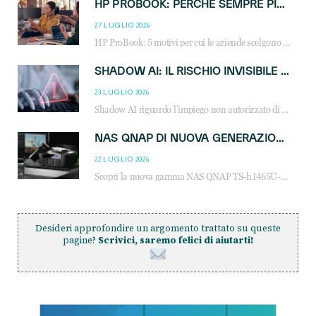
HP PROBOOK: PERCHÉ SEMPRE PIÙ AZIENDE SCELGONO NOTEBOOK PROGETTATI PER IL LAVORO MODERNO
27 LUGLIO 2026
HP ProBook: 5 motivi per cui le aziende scelgono i notebook business HP per migliorare produttività, sicurezza e gestione dell’AI.
SHADOW AI: IL RISCHIO INVISIBILE CHE LE AZIENDE POSSONO GOVERNARE
23 LUGLIO 2026
Shadow AI riguardo l’impiego non autorizzato di sistemi AI all’interno dell’azienda. E’ una pratica che si diffonde a partire dai dipendenti fino ai dirigenti e mette a repentaglio la cybersecurity, con costi più elevati per le organizzazioni. Due recenti report illustrano il fenomeno e forniscono dati in merito
NAS QNAP DI NUOVA GENERAZIONE: PIÙ PRESTAZIONI, SCALABILITÀ E PROTEZIONE DEI DATI PER LE INFRASTRUTTURE IT MODERNE
22 LUGLIO 2026
Scopri la nuova gamma NAS QNAP TS-h1465U-RP, TS-h1065eU e TS-h665U: storage aziendale con ZFS, DDR5, E1.S NVMe e connettività 2.5GbE per backup, virtualizzazione e cybersecurity.
Desideri approfondire un argomento trattato su queste
pagine?
Scrivici, saremo felici di aiutarti!