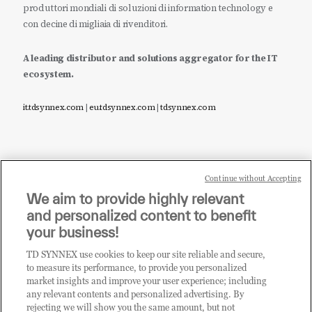
produttori mondiali di soluzioni di information technology e
con decine di migliaia di rivenditori.
A leading distributor and solutions aggregator for the IT
ecosystem.
it.tdsynnex.com
|
eu.tdsynnex.com
|
tdsynnex.com
Continue without Accepting
Sei un rivenditore di tecnologia e desideri acquistare
We aim to provide highly relevant
i prodotti o le soluzioni trattate sul blog?
and personalized content to benefit
CLICCA QUI E DIVENTA
your business!
CLIENTE TD SYNNEX
TD SYNNEX use cookies to keep our site reliable and secure,
to measure its performance, to provide you personalized
market insights and improve your user experience; including
any relevant contents and personalized advertising. By
rejecting we will show you the same amount, but not