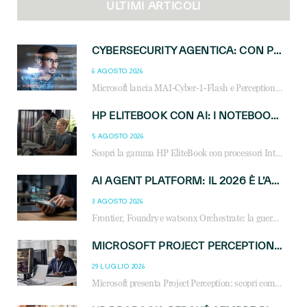
ULTIMI ARTICOLI
CYBERSECURITY AGENTICA: CON PERCEPTION E MAI-CYBER-1-FLASH MICROSOFT APRE NUOVI SERVIZI PER IL CANALE
6 AGOSTO 2026
Microsoft lancia MAI-Cyber-1-Flash e Perception: cybersecurity agentica in preview dal 3 novembre. Cosa cambia per MSP, system integrator e reseller.
HP ELITEBOOK CON AI: I NOTEBOOK BUSINESS INTELLIGENTI CHE TRASFORMANO PRODUTTIVITÀ, SICUREZZA E LAVORO IBRIDO
5 AGOSTO 2026
Scopri la gamma HP EliteBook con processori Intel® Core™ Ultra e AMD Ryzen™ AI. Notebook business progettati per aumentare la produttività, migliorare la collaborazione e garantire sicurezza avanzata in ufficio e in mobilità.
AI AGENT PLATFORM: IL 2026 È L’ANNO DEL «SISTEMA OPERATIVO» PER GLI AGENTI AZIENDALI
3 AGOSTO 2026
Frontier, Foundry e watsonx Orchestrate: la guerra delle piattaforme AI agent ridisegna il mercato IT. Cosa cambia per reseller, MSP e system integrator.
MICROSOFT PROJECT PERCEPTION: COME GLI AGENTI AI CAMBIERANNO SOC, CYBERSECURITY E SERVIZI MSP
29 LUGLIO 2026
Microsoft presenta Project Perception: scopri come gli agenti AI possono trasformare cybersecurity, SOC e servizi gestiti degli MSP.