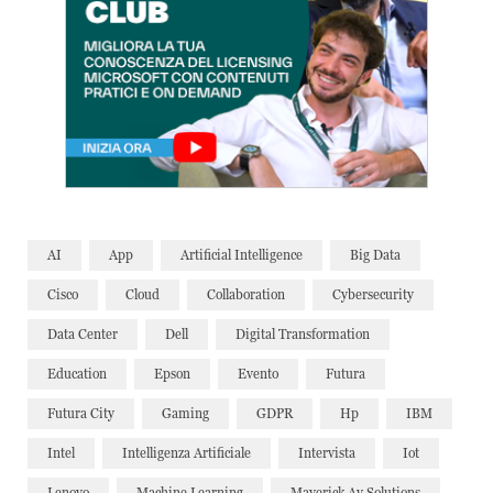
AI
App
Artificial Intelligence
Big Data
Cisco
Cloud
Collaboration
Cybersecurity
Data Center
Dell
Digital Transformation
Education
Epson
Evento
Futura
Futura City
Gaming
GDPR
Hp
IBM
Intel
Intelligenza Artificiale
Intervista
Iot
Lenovo
Machine Learning
Maverick Av Solutions