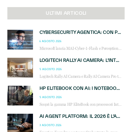
ULTIMI ARTICOLI
CYBERSECURITY AGENTICA: CON PERCEPTION E MAI-CYBER-1-FLASH MICROSOFT APRE NUOVI SERVIZI PER IL CANALE
6 AGOSTO 2026
Microsoft lancia MAI-Cyber-1-Flash e Perception: cybersecurity agentica in preview dal 3 novembre. Cosa cambia per MSP, system integrator e reseller.
LOGITECH RALLY AI CAMERA: L’INTELLIGENZA ARTIFICIALE ENTRA NELLE SALE RIUNIONI DI NUOVA GENERAZIONE
5 AGOSTO 2026
Logitech Rally AI Camera e Rally AI Camera Pro trasformano gli spazi di collaborazione con AI, inquadratura intelligente, multi-camera e gestione avanzata dei meeting ibridi.
HP ELITEBOOK CON AI: I NOTEBOOK BUSINESS INTELLIGENTI CHE TRASFORMANO PRODUTTIVITÀ, SICUREZZA E LAVORO IBRIDO
5 AGOSTO 2026
Scopri la gamma HP EliteBook con processori Intel® Core™ Ultra e AMD Ryzen™ AI. Notebook business progettati per aumentare la produttività, migliorare la collaborazione e garantire sicurezza avanzata in ufficio e in mobilità.
AI AGENT PLATFORM: IL 2026 È L’ANNO DEL «SISTEMA OPERATIVO» PER GLI AGENTI AZIENDALI
3 AGOSTO 2026