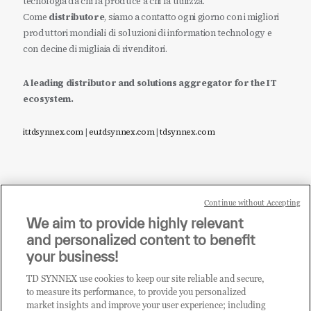
tecnologia da chi la produce a chi la utilizza.
Come
distributore
, siamo a contatto ogni giorno con i migliori
produttori mondiali di soluzioni di information technology e
con decine di migliaia di rivenditori.
A leading distributor and solutions aggregator for the IT
ecosystem.
it.tdsynnex.com
|
eu.tdsynnex.com
|
tdsynnex.com
Continue without Accepting
Sei un rivenditore di tecnologia e desideri acquistare
We aim to provide highly relevant
i prodotti o le soluzioni trattate sul blog?
and personalized content to benefit
CLICCA QUI E DIVENTA
your business!
CLIENTE TD SYNNEX
TD SYNNEX use cookies to keep our site reliable and secure,
to measure its performance, to provide you personalized
market insights and improve your user experience; including