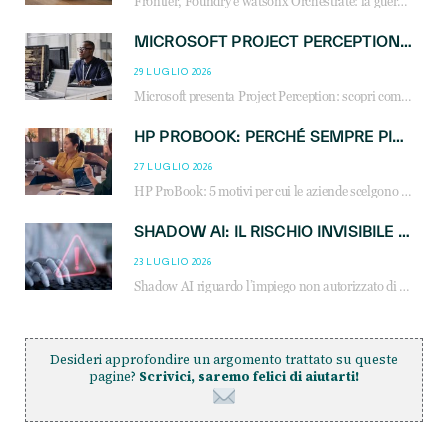
Frontier, Foundry e watsonx Orchestrate: la guerra delle piattaforme AI agent ridisegna il mercato IT. Cosa cambia per reseller, MSP e system integrator.
MICROSOFT PROJECT PERCEPTION: COME GLI AGENTI AI CAMBIERANNO SOC, CYBERSECURITY E SERVIZI MSP
29 LUGLIO 2026
Microsoft presenta Project Perception: scopri come gli agenti AI possono trasformare cybersecurity, SOC e servizi gestiti degli MSP.
HP PROBOOK: PERCHÉ SEMPRE PIÙ AZIENDE SCELGONO NOTEBOOK PROGETTATI PER IL LAVORO MODERNO
27 LUGLIO 2026
HP ProBook: 5 motivi per cui le aziende scelgono i notebook business HP per migliorare produttività, sicurezza e gestione dell’AI.
SHADOW AI: IL RISCHIO INVISIBILE CHE LE AZIENDE POSSONO GOVERNARE
23 LUGLIO 2026
Shadow AI riguardo l’impiego non autorizzato di sistemi AI all’interno dell’azienda. E’ una pratica che si diffonde a partire dai dipendenti fino ai dirigenti e mette a repentaglio la cybersecurity, con costi più elevati per le organizzazioni. Due recenti report illustrano il fenomeno e forniscono dati in merito
Desideri approfondire un argomento trattato su queste
pagine?
Scrivici, saremo felici di aiutarti!