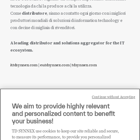
tecnologia da chi la produce a chi la utilizza.
Come
distributore
, siamo a contatto ogni giorno con i migliori
produttori mondiali di soluzioni di information technology e
con decine di migliaia di rivenditori.
A leading distributor and solutions aggregator for the IT
ecosystem.
it.tdsynnex.com
|
eu.tdsynnex.com
|
tdsynnex.com
Continue without Accepting
Sei un rivenditore di tecnologia e desideri acquistare
We aim to provide highly relevant
i prodotti o le soluzioni trattate sul blog?
and personalized content to benefit
CLICCA QUI E DIVENTA
your business!
CLIENTE TD SYNNEX
TD SYNNEX use cookies to keep our site reliable and secure,
to measure its performance, to provide you personalized