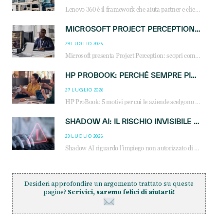
Lenovo 360 è il framework che aiuta partner e clienti a crescere attraverso AI, sostenibilità, servizi e competenze. Scopri vantaggi, opportunità e casi d’uso.
MICROSOFT PROJECT PERCEPTION: COME GLI AGENTI AI CAMBIERANNO SOC, CYBERSECURITY E SERVIZI MSP
29 LUGLIO 2026
Microsoft presenta Project Perception: scopri come gli agenti AI possono trasformare cybersecurity, SOC e servizi gestiti degli MSP.
HP PROBOOK: PERCHÉ SEMPRE PIÙ AZIENDE SCELGONO NOTEBOOK PROGETTATI PER IL LAVORO MODERNO
27 LUGLIO 2026
HP ProBook: 5 motivi per cui le aziende scelgono i notebook business HP per migliorare produttività, sicurezza e gestione dell’AI.
SHADOW AI: IL RISCHIO INVISIBILE CHE LE AZIENDE POSSONO GOVERNARE
23 LUGLIO 2026
Shadow AI riguardo l’impiego non autorizzato di sistemi AI all’interno dell’azienda. E’ una pratica che si diffonde a partire dai dipendenti fino ai dirigenti e mette a repentaglio la cybersecurity, con costi più elevati per le organizzazioni. Due recenti report illustrano il fenomeno e forniscono dati in merito
Desideri approfondire un argomento trattato su queste
pagine?
Scrivici, saremo felici di aiutarti!