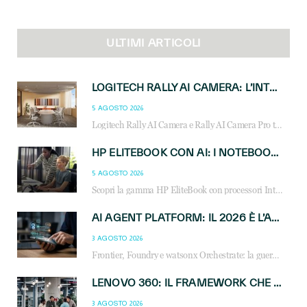
ULTIMI ARTICOLI
LOGITECH RALLY AI CAMERA: L’INTELLIGENZA ARTIFICIALE ENTRA NELLE SALE RIUNIONI DI NUOVA GENERAZIONE
5 AGOSTO 2026
Logitech Rally AI Camera e Rally AI Camera Pro trasformano gli spazi di collaborazione con AI, inquadratura intelligente, multi-camera e gestione avanzata dei meeting ibridi.
HP ELITEBOOK CON AI: I NOTEBOOK BUSINESS INTELLIGENTI CHE TRASFORMANO PRODUTTIVITÀ, SICUREZZA E LAVORO IBRIDO
5 AGOSTO 2026
Scopri la gamma HP EliteBook con processori Intel® Core™ Ultra e AMD Ryzen™ AI. Notebook business progettati per aumentare la produttività, migliorare la collaborazione e garantire sicurezza avanzata in ufficio e in mobilità.
AI AGENT PLATFORM: IL 2026 È L’ANNO DEL «SISTEMA OPERATIVO» PER GLI AGENTI AZIENDALI
3 AGOSTO 2026
Frontier, Foundry e watsonx Orchestrate: la guerra delle piattaforme AI agent ridisegna il mercato IT. Cosa cambia per reseller, MSP e system integrator.
LENOVO 360: IL FRAMEWORK CHE UNISCE INNOVAZIONE, SOSTENIBILITÀ E CRESCITA DEL BUSINESS
3 AGOSTO 2026