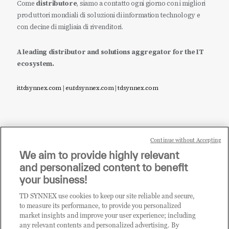
Come
distributore
, siamo a contatto ogni giorno con i migliori
produttori mondiali di soluzioni di information technology e
con decine di migliaia di rivenditori.
A leading distributor and solutions aggregator for the IT
ecosystem.
it.tdsynnex.com
|
eu.tdsynnex.com
|
tdsynnex.com
Continue without Accepting
Sei un rivenditore di tecnologia e desideri acquistare
We aim to provide highly relevant
i prodotti o le soluzioni trattate sul blog?
and personalized content to benefit
CLICCA QUI E DIVENTA
your business!
CLIENTE TD SYNNEX
TD SYNNEX use cookies to keep our site reliable and secure,
to measure its performance, to provide you personalized
market insights and improve your user experience; including
any relevant contents and personalized advertising. By