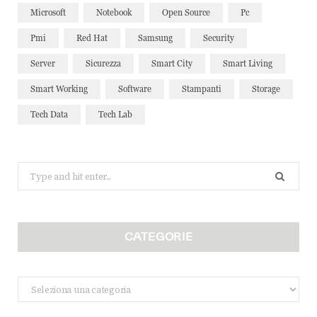
Microsoft
Notebook
Open Source
Pc
Pmi
Red Hat
Samsung
Security
Server
Sicurezza
Smart City
Smart Living
Smart Working
Software
Stampanti
Storage
Tech Data
Tech Lab
Search
for:
CATEGORIE
Categorie