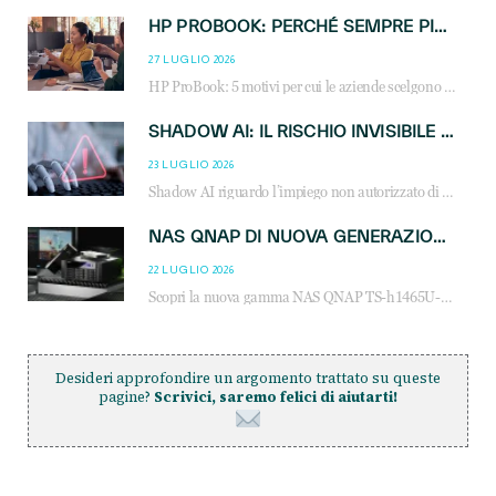
HP PROBOOK: PERCHÉ SEMPRE PIÙ AZIENDE SCELGONO NOTEBOOK PROGETTATI PER IL LAVORO MODERNO
27 LUGLIO 2026
HP ProBook: 5 motivi per cui le aziende scelgono i notebook business HP per migliorare produttività, sicurezza e gestione dell’AI.
SHADOW AI: IL RISCHIO INVISIBILE CHE LE AZIENDE POSSONO GOVERNARE
23 LUGLIO 2026
Shadow AI riguardo l’impiego non autorizzato di sistemi AI all’interno dell’azienda. E’ una pratica che si diffonde a partire dai dipendenti fino ai dirigenti e mette a repentaglio la cybersecurity, con costi più elevati per le organizzazioni. Due recenti report illustrano il fenomeno e forniscono dati in merito
NAS QNAP DI NUOVA GENERAZIONE: PIÙ PRESTAZIONI, SCALABILITÀ E PROTEZIONE DEI DATI PER LE INFRASTRUTTURE IT MODERNE
22 LUGLIO 2026
Scopri la nuova gamma NAS QNAP TS-h1465U-RP, TS-h1065eU e TS-h665U: storage aziendale con ZFS, DDR5, E1.S NVMe e connettività 2.5GbE per backup, virtualizzazione e cybersecurity.
Desideri approfondire un argomento trattato su queste
pagine?
Scrivici, saremo felici di aiutarti!