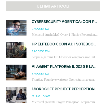
ULTIMI ARTICOLI
CYBERSECURITY AGENTICA: CON PERCEPTION E MAI-CYBER-1-FLASH MICROSOFT APRE NUOVI SERVIZI PER IL CANALE
6 AGOSTO 2026
Microsoft lancia MAI-Cyber-1-Flash e Perception: cybersecurity agentica in preview dal 3 novembre. Cosa cambia per MSP, system integrator e reseller.
HP ELITEBOOK CON AI: I NOTEBOOK BUSINESS INTELLIGENTI CHE TRASFORMANO PRODUTTIVITÀ, SICUREZZA E LAVORO IBRIDO
5 AGOSTO 2026
Scopri la gamma HP EliteBook con processori Intel® Core™ Ultra e AMD Ryzen™ AI. Notebook business progettati per aumentare la produttività, migliorare la collaborazione e garantire sicurezza avanzata in ufficio e in mobilità.
AI AGENT PLATFORM: IL 2026 È L’ANNO DEL «SISTEMA OPERATIVO» PER GLI AGENTI AZIENDALI
3 AGOSTO 2026
Frontier, Foundry e watsonx Orchestrate: la guerra delle piattaforme AI agent ridisegna il mercato IT. Cosa cambia per reseller, MSP e system integrator.
MICROSOFT PROJECT PERCEPTION: COME GLI AGENTI AI CAMBIERANNO SOC, CYBERSECURITY E SERVIZI MSP
29 LUGLIO 2026
Microsoft presenta Project Perception: scopri come gli agenti AI possono trasformare cybersecurity, SOC e servizi gestiti degli MSP.