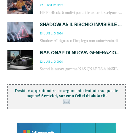
27 LUGLIO 2026
HP ProBook: 5 motivi per cui le aziende scelgono i notebook business HP per migliorare produttività, sicurezza e gestione dell’AI.
SHADOW AI: IL RISCHIO INVISIBILE CHE LE AZIENDE POSSONO GOVERNARE
23 LUGLIO 2026
Shadow AI riguardo l’impiego non autorizzato di sistemi AI all’interno dell’azienda. E’ una pratica che si diffonde a partire dai dipendenti fino ai dirigenti e mette a repentaglio la cybersecurity, con costi più elevati per le organizzazioni. Due recenti report illustrano il fenomeno e forniscono dati in merito
NAS QNAP DI NUOVA GENERAZIONE: PIÙ PRESTAZIONI, SCALABILITÀ E PROTEZIONE DEI DATI PER LE INFRASTRUTTURE IT MODERNE
22 LUGLIO 2026
Scopri la nuova gamma NAS QNAP TS-h1465U-RP, TS-h1065eU e TS-h665U: storage aziendale con ZFS, DDR5, E1.S NVMe e connettività 2.5GbE per backup, virtualizzazione e cybersecurity.
Desideri approfondire un argomento trattato su queste
pagine?
Scrivici, saremo felici di aiutarti!