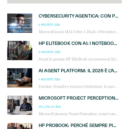
CYBERSECURITY AGENTICA: CON PERCEPTION E MAI-CYBER-1-FLASH MICROSOFT APRE NUOVI SERVIZI PER IL CANALE
6 AGOSTO 2026
Microsoft lancia MAI-Cyber-1-Flash e Perception: cybersecurity agentica in preview dal 3 novembre. Cosa cambia per MSP, system integrator e reseller.
HP ELITEBOOK CON AI: I NOTEBOOK BUSINESS INTELLIGENTI CHE TRASFORMANO PRODUTTIVITÀ, SICUREZZA E LAVORO IBRIDO
5 AGOSTO 2026
Scopri la gamma HP EliteBook con processori Intel® Core™ Ultra e AMD Ryzen™ AI. Notebook business progettati per aumentare la produttività, migliorare la collaborazione e garantire sicurezza avanzata in ufficio e in mobilità.
AI AGENT PLATFORM: IL 2026 È L’ANNO DEL «SISTEMA OPERATIVO» PER GLI AGENTI AZIENDALI
3 AGOSTO 2026
Frontier, Foundry e watsonx Orchestrate: la guerra delle piattaforme AI agent ridisegna il mercato IT. Cosa cambia per reseller, MSP e system integrator.
MICROSOFT PROJECT PERCEPTION: COME GLI AGENTI AI CAMBIERANNO SOC, CYBERSECURITY E SERVIZI MSP
29 LUGLIO 2026
Microsoft presenta Project Perception: scopri come gli agenti AI possono trasformare cybersecurity, SOC e servizi gestiti degli MSP.
HP PROBOOK: PERCHÉ SEMPRE PIÙ AZIENDE SCELGONO NOTEBOOK PROGETTATI PER IL LAVORO MODERNO