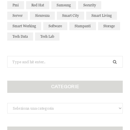
Pmi
Red Hat
Samsung
Security
Server
Sicurezza
Smart City
Smart Living
Smart Working
Software
Stampanti
Storage
Tech Data
Tech Lab
Search
for:
CATEGORIE
Categorie