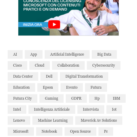
AI
App
Artificial Intelligence
Big Data
Cisco
Cloud
Collaboration
Cybersecurity
Data Center
Dell
Digital Transformation
Education
Epson
Evento
Futura
Futura City
Gaming
GDPR
Hp
IBM
Intel
Intelligenza Artificiale
Intervista
Iot
Lenovo
Machine Learning
Maverick Av Solutions
Microsoft
Notebook
Open Source
Pc