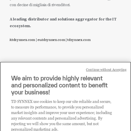
con decine di migliaia di rivenditori.
A leading distributor and solutions aggregator for the IT
ecosystem.
it.tdsynnex.com
|
eu.tdsynnex.com
|
tdsynnex.com
Continue without Accepting
Sei un rivenditore di tecnologia e desideri acquistare
We aim to provide highly relevant
i prodotti o le soluzioni trattate sul blog?
and personalized content to benefit
CLICCA QUI E DIVENTA
your business!
CLIENTE TD SYNNEX
TD SYNNEX use cookies to keep our site reliable and secure,
to measure its performance, to provide you personalized
market insights and improve your user experience; including
any relevant contents and personalized advertising. By
rejecting we will show you the same amount, but not
personalized marketing ads.