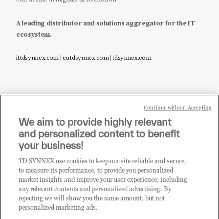
A leading distributor and solutions aggregator for the IT
ecosystem.
it.tdsynnex.com
|
eu.tdsynnex.com
|
tdsynnex.com
Continue without Accepting
Sei un rivenditore di tecnologia e desideri acquistare
We aim to provide highly relevant
i prodotti o le soluzioni trattate sul blog?
and personalized content to benefit
CLICCA QUI E DIVENTA
your business!
CLIENTE TD SYNNEX
TD SYNNEX use cookies to keep our site reliable and secure,
to measure its performance, to provide you personalized
market insights and improve your user experience; including
any relevant contents and personalized advertising. By
rejecting we will show you the same amount, but not
personalized marketing ads.