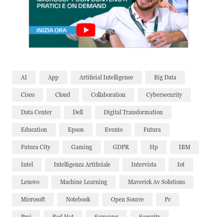
AI
App
Artificial Intelligence
Big Data
Cisco
Cloud
Collaboration
Cybersecurity
Data Center
Dell
Digital Transformation
Education
Epson
Evento
Futura
Futura City
Gaming
GDPR
Hp
IBM
Intel
Intelligenza Artificiale
Intervista
Iot
Lenovo
Machine Learning
Maverick Av Solutions
Microsoft
Notebook
Open Source
Pc
Pmi
Red Hat
Samsung
Security