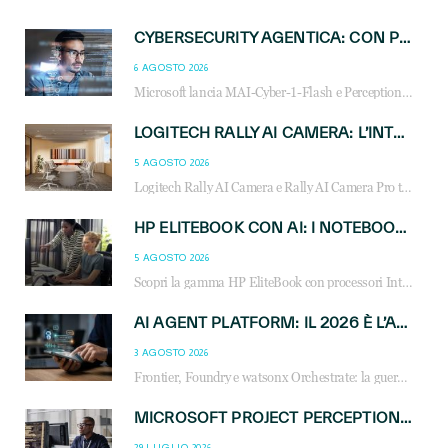
CYBERSECURITY AGENTICA: CON PERCEPTION E MAI-CYBER-1-FLASH MICROSOFT APRE NUOVI SERVIZI PER IL CANALE
6 AGOSTO 2026
Microsoft lancia MAI-Cyber-1-Flash e Perception: cybersecurity agentica in preview dal 3 novembre. Cosa cambia per MSP, system integrator e reseller.
LOGITECH RALLY AI CAMERA: L’INTELLIGENZA ARTIFICIALE ENTRA NELLE SALE RIUNIONI DI NUOVA GENERAZIONE
5 AGOSTO 2026
Logitech Rally AI Camera e Rally AI Camera Pro trasformano gli spazi di collaborazione con AI, inquadratura intelligente, multi-camera e gestione avanzata dei meeting ibridi.
HP ELITEBOOK CON AI: I NOTEBOOK BUSINESS INTELLIGENTI CHE TRASFORMANO PRODUTTIVITÀ, SICUREZZA E LAVORO IBRIDO
5 AGOSTO 2026
Scopri la gamma HP EliteBook con processori Intel® Core™ Ultra e AMD Ryzen™ AI. Notebook business progettati per aumentare la produttività, migliorare la collaborazione e garantire sicurezza avanzata in ufficio e in mobilità.
AI AGENT PLATFORM: IL 2026 È L’ANNO DEL «SISTEMA OPERATIVO» PER GLI AGENTI AZIENDALI
3 AGOSTO 2026
Frontier, Foundry e watsonx Orchestrate: la guerra delle piattaforme AI agent ridisegna il mercato IT. Cosa cambia per reseller, MSP e system integrator.
MICROSOFT PROJECT PERCEPTION: COME GLI AGENTI AI CAMBIERANNO SOC, CYBERSECURITY E SERVIZI MSP
29 LUGLIO 2026