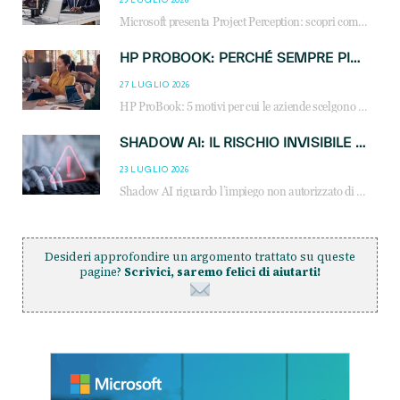
Microsoft presenta Project Perception: scopri come gli agenti AI possono trasformare cybersecurity, SOC e servizi gestiti degli MSP.
HP PROBOOK: PERCHÉ SEMPRE PIÙ AZIENDE SCELGONO NOTEBOOK PROGETTATI PER IL LAVORO MODERNO
27 LUGLIO 2026
HP ProBook: 5 motivi per cui le aziende scelgono i notebook business HP per migliorare produttività, sicurezza e gestione dell’AI.
SHADOW AI: IL RISCHIO INVISIBILE CHE LE AZIENDE POSSONO GOVERNARE
23 LUGLIO 2026
Shadow AI riguardo l’impiego non autorizzato di sistemi AI all’interno dell’azienda. E’ una pratica che si diffonde a partire dai dipendenti fino ai dirigenti e mette a repentaglio la cybersecurity, con costi più elevati per le organizzazioni. Due recenti report illustrano il fenomeno e forniscono dati in merito
Desideri approfondire un argomento trattato su queste
pagine?
Scrivici, saremo felici di aiutarti!