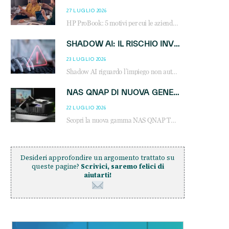
27 LUGLIO 2026
HP ProBook: 5 motivi per cui le aziende scelgono i notebook business HP per migliorare produttività, sicurezza e gestione dell’AI.
SHADOW AI: IL RISCHIO INVISIBILE CHE LE AZIENDE POSSONO GOVERNARE
23 LUGLIO 2026
Shadow AI riguardo l’impiego non autorizzato di sistemi AI all’interno dell’azienda. E’ una pratica che si diffonde a partire dai dipendenti fino ai dirigenti e mette a repentaglio la cybersecurity, con costi più elevati per le organizzazioni. Due recenti report illustrano il fenomeno e forniscono dati in merito
NAS QNAP DI NUOVA GENERAZIONE: PIÙ PRESTAZIONI, SCALABILITÀ E PROTEZIONE DEI DATI PER LE INFRASTRUTTURE IT MODERNE
22 LUGLIO 2026
Scopri la nuova gamma NAS QNAP TS-h1465U-RP, TS-h1065eU e TS-h665U: storage aziendale con ZFS, DDR5, E1.S NVMe e connettività 2.5GbE per backup, virtualizzazione e cybersecurity.
Desideri approfondire un argomento trattato su
queste pagine?
Scrivici, saremo felici di
aiutarti!