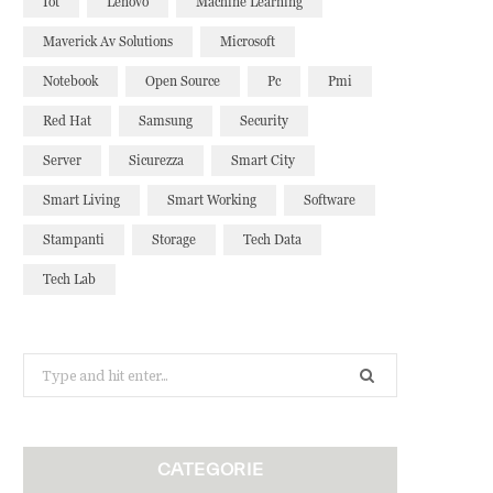
Iot
Lenovo
Machine Learning
Maverick Av Solutions
Microsoft
Notebook
Open Source
Pc
Pmi
Red Hat
Samsung
Security
Server
Sicurezza
Smart City
Smart Living
Smart Working
Software
Stampanti
Storage
Tech Data
Tech Lab
Search
for:
CATEGORIE