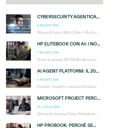
CYBERSECURITY AGENTICA: CON PERCEPTION E MAI-CYBER-1-FLASH MICROSOFT APRE NUOVI SERVIZI PER IL CANALE
6 AGOSTO 2026
Microsoft lancia MAI-Cyber-1-Flash e Perception: cybersecurity agentica in preview dal 3 novembre. Cosa cambia per MSP, system integrator e reseller.
HP ELITEBOOK CON AI: I NOTEBOOK BUSINESS INTELLIGENTI CHE TRASFORMANO PRODUTTIVITÀ, SICUREZZA E LAVORO IBRIDO
5 AGOSTO 2026
Scopri la gamma HP EliteBook con processori Intel® Core™ Ultra e AMD Ryzen™ AI. Notebook business progettati per aumentare la produttività, migliorare la collaborazione e garantire sicurezza avanzata in ufficio e in mobilità.
AI AGENT PLATFORM: IL 2026 È L’ANNO DEL «SISTEMA OPERATIVO» PER GLI AGENTI AZIENDALI
3 AGOSTO 2026
Frontier, Foundry e watsonx Orchestrate: la guerra delle piattaforme AI agent ridisegna il mercato IT. Cosa cambia per reseller, MSP e system integrator.
MICROSOFT PROJECT PERCEPTION: COME GLI AGENTI AI CAMBIERANNO SOC, CYBERSECURITY E SERVIZI MSP
29 LUGLIO 2026
Microsoft presenta Project Perception: scopri come gli agenti AI possono trasformare cybersecurity, SOC e servizi gestiti degli MSP.
HP PROBOOK: PERCHÉ SEMPRE PIÙ AZIENDE SCELGONO NOTEBOOK PROGETTATI PER IL LAVORO MODERNO