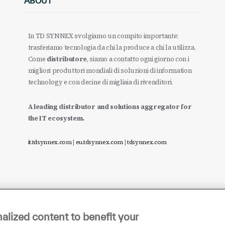
ABOUT
In TD SYNNEX svolgiamo un compito importante:
trasferiamo tecnologia da chi la produce a chi la utilizza.
Come
distributore
, siamo a contatto ogni giorno con i
migliori produttori mondiali di soluzioni di information
technology e con decine di migliaia di rivenditori.
A leading distributor and solutions aggregator for
the IT ecosystem.
it.tdsynnex.com
|
eu.tdsynnex.com
|
tdsynnex.com
alized content to benefit your