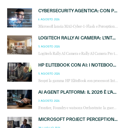
CYBERSECURITY AGENTICA: CON PERCEPTION E MAI-CYBER-1-FLASH MICROSOFT APRE NUOVI SERVIZI PER IL CANALE
6 AGOSTO 2026
Microsoft lancia MAI-Cyber-1-Flash e Perception: cybersecurity agentica in preview dal 3 novembre. Cosa cambia per MSP, system integrator e reseller.
LOGITECH RALLY AI CAMERA: L’INTELLIGENZA ARTIFICIALE ENTRA NELLE SALE RIUNIONI DI NUOVA GENERAZIONE
5 AGOSTO 2026
Logitech Rally AI Camera e Rally AI Camera Pro trasformano gli spazi di collaborazione con AI, inquadratura intelligente, multi-camera e gestione avanzata dei meeting ibridi.
HP ELITEBOOK CON AI: I NOTEBOOK BUSINESS INTELLIGENTI CHE TRASFORMANO PRODUTTIVITÀ, SICUREZZA E LAVORO IBRIDO
5 AGOSTO 2026
Scopri la gamma HP EliteBook con processori Intel® Core™ Ultra e AMD Ryzen™ AI. Notebook business progettati per aumentare la produttività, migliorare la collaborazione e garantire sicurezza avanzata in ufficio e in mobilità.
AI AGENT PLATFORM: IL 2026 È L’ANNO DEL «SISTEMA OPERATIVO» PER GLI AGENTI AZIENDALI
3 AGOSTO 2026
Frontier, Foundry e watsonx Orchestrate: la guerra delle piattaforme AI agent ridisegna il mercato IT. Cosa cambia per reseller, MSP e system integrator.
MICROSOFT PROJECT PERCEPTION: COME GLI AGENTI AI CAMBIERANNO SOC, CYBERSECURITY E SERVIZI MSP
29 LUGLIO 2026