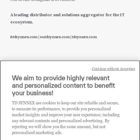
A leading distributor and solutions aggregator for the IT
ecosystem.
it.tdsynnex.com
|
eu.tdsynnex.com
|
tdsynnex.com
Continue without Accepting
Sei un rivenditore di tecnologia e desideri acquistare
We aim to provide highly relevant
i prodotti o le soluzioni trattate sul blog?
and personalized content to benefit
CLICCA QUI E DIVENTA
your business!
CLIENTE TD SYNNEX
TD SYNNEX use cookies to keep our site reliable and secure,
to measure its performance, to provide you personalized
market insights and improve your user experience; including
any relevant contents and personalized advertising. By
rejecting we will show you the same amount, but not
personalized marketing ads.