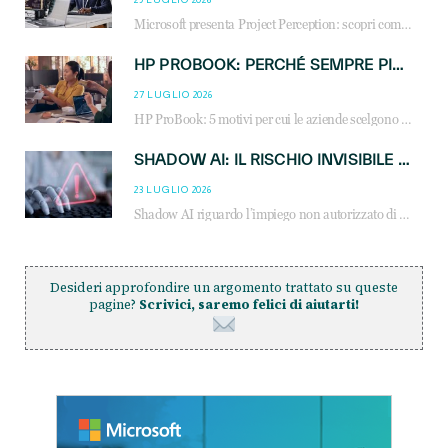
Microsoft presenta Project Perception: scopri come gli agenti AI possono trasformare cybersecurity, SOC e servizi gestiti degli MSP.
HP PROBOOK: PERCHÉ SEMPRE PIÙ AZIENDE SCELGONO NOTEBOOK PROGETTATI PER IL LAVORO MODERNO
27 LUGLIO 2026
HP ProBook: 5 motivi per cui le aziende scelgono i notebook business HP per migliorare produttività, sicurezza e gestione dell’AI.
SHADOW AI: IL RISCHIO INVISIBILE CHE LE AZIENDE POSSONO GOVERNARE
23 LUGLIO 2026
Shadow AI riguardo l’impiego non autorizzato di sistemi AI all’interno dell’azienda. E’ una pratica che si diffonde a partire dai dipendenti fino ai dirigenti e mette a repentaglio la cybersecurity, con costi più elevati per le organizzazioni. Due recenti report illustrano il fenomeno e forniscono dati in merito
Desideri approfondire un argomento trattato su queste
pagine?
Scrivici, saremo felici di aiutarti!