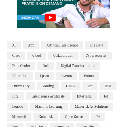
AI
App
Artificial Intelligence
Big Data
Cisco
Cloud
Collaboration
Cybersecurity
Data Center
Dell
Digital Transformation
Education
Epson
Evento
Futura
Futura City
Gaming
GDPR
Hp
IBM
Intel
Intelligenza Artificiale
Intervista
Iot
Lenovo
Machine Learning
Maverick Av Solutions
Microsoft
Notebook
Open Source
Pc
Pmi
Red Hat
Samsung
Security