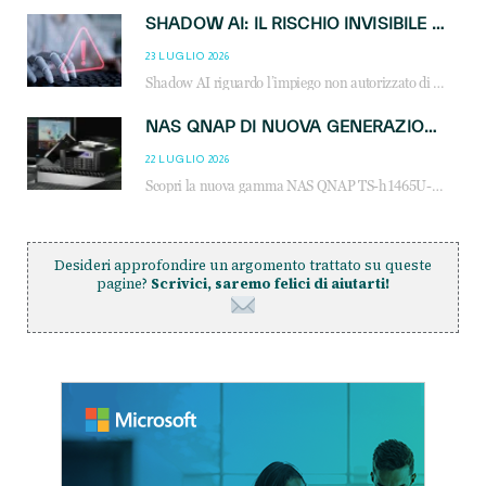
SHADOW AI: IL RISCHIO INVISIBILE CHE LE AZIENDE POSSONO GOVERNARE
23 LUGLIO 2026
Shadow AI riguardo l’impiego non autorizzato di sistemi AI all’interno dell’azienda. E’ una pratica che si diffonde a partire dai dipendenti fino ai dirigenti e mette a repentaglio la cybersecurity, con costi più elevati per le organizzazioni. Due recenti report illustrano il fenomeno e forniscono dati in merito
NAS QNAP DI NUOVA GENERAZIONE: PIÙ PRESTAZIONI, SCALABILITÀ E PROTEZIONE DEI DATI PER LE INFRASTRUTTURE IT MODERNE
22 LUGLIO 2026
Scopri la nuova gamma NAS QNAP TS-h1465U-RP, TS-h1065eU e TS-h665U: storage aziendale con ZFS, DDR5, E1.S NVMe e connettività 2.5GbE per backup, virtualizzazione e cybersecurity.
Desideri approfondire un argomento trattato su queste
pagine?
Scrivici, saremo felici di aiutarti!