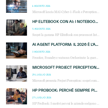
6 AGOSTO 2026
Microsoft lancia MAI-Cyber-1-Flash e Perception: cybersecurity agentica in preview dal 3 novembre. Cosa cambia per MSP, system integrator e reseller.
HP ELITEBOOK CON AI: I NOTEBOOK BUSINESS INTELLIGENTI CHE TRASFORMANO PRODUTTIVITÀ, SICUREZZA E LAVORO IBRIDO
5 AGOSTO 2026
Scopri la gamma HP EliteBook con processori Intel® Core™ Ultra e AMD Ryzen™ AI. Notebook business progettati per aumentare la produttività, migliorare la collaborazione e garantire sicurezza avanzata in ufficio e in mobilità.
AI AGENT PLATFORM: IL 2026 È L’ANNO DEL «SISTEMA OPERATIVO» PER GLI AGENTI AZIENDALI
3 AGOSTO 2026
Frontier, Foundry e watsonx Orchestrate: la guerra delle piattaforme AI agent ridisegna il mercato IT. Cosa cambia per reseller, MSP e system integrator.
MICROSOFT PROJECT PERCEPTION: COME GLI AGENTI AI CAMBIERANNO SOC, CYBERSECURITY E SERVIZI MSP
29 LUGLIO 2026
Microsoft presenta Project Perception: scopri come gli agenti AI possono trasformare cybersecurity, SOC e servizi gestiti degli MSP.
HP PROBOOK: PERCHÉ SEMPRE PIÙ AZIENDE SCELGONO NOTEBOOK PROGETTATI PER IL LAVORO MODERNO
27 LUGLIO 2026
HP ProBook: 5 motivi per cui le aziende scelgono i notebook business HP per migliorare produttività, sicurezza e gestione dell’AI.