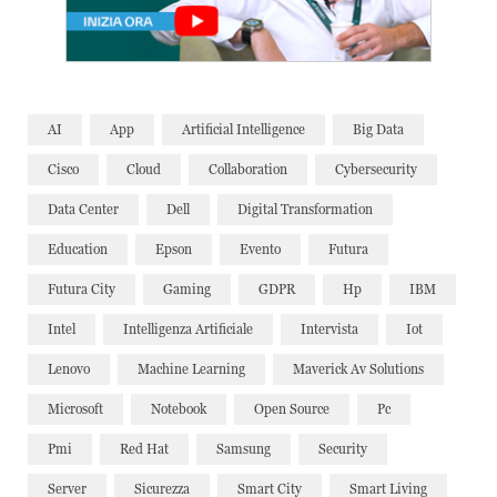
AI
App
Artificial Intelligence
Big Data
Cisco
Cloud
Collaboration
Cybersecurity
Data Center
Dell
Digital Transformation
Education
Epson
Evento
Futura
Futura City
Gaming
GDPR
Hp
IBM
Intel
Intelligenza Artificiale
Intervista
Iot
Lenovo
Machine Learning
Maverick Av Solutions
Microsoft
Notebook
Open Source
Pc
Pmi
Red Hat
Samsung
Security
Server
Sicurezza
Smart City
Smart Living