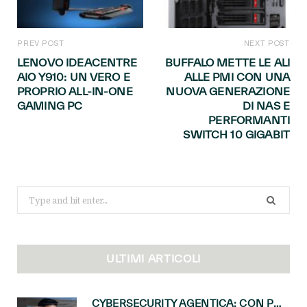
PREV POST
NEXT POST
LENOVO IDEACENTRE
BUFFALO METTE LE ALI
AIO Y910: UN VERO E
ALLE PMI CON UNA
PROPRIO ALL-IN-ONE
NUOVA GENERAZIONE
GAMING PC
DI NAS E
PERFORMANTI
SWITCH 10 GIGABIT
Search
for:
ULTIMI ARTICOLI
CYBERSECURITY AGENTICA: CON PERCEPTION E MAI-CYBER-1-FLASH MICROSOFT APRE NUOVI SERVIZI PER IL CANALE