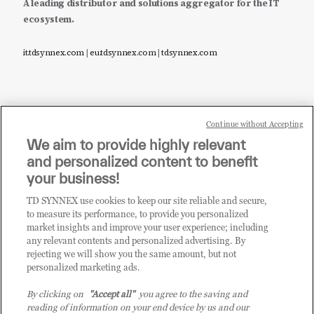
A leading distributor and solutions aggregator for the IT
ecosystem.
it.tdsynnex.com
|
eu.tdsynnex.com
|
tdsynnex.com
Continue without Accepting
Sei un rivenditore di tecnologia e desideri acquistare
We aim to provide highly relevant
i prodotti o le soluzioni trattate sul blog?
and personalized content to benefit
CLICCA QUI E DIVENTA
your business!
CLIENTE TD SYNNEX
TD SYNNEX use cookies to keep our site reliable and secure,
to measure its performance, to provide you personalized
market insights and improve your user experience; including
any relevant contents and personalized advertising. By
rejecting we will show you the same amount, but not
personalized marketing ads.
By clicking on
"Accept all"
you agree to the saving and
reading of information on your end device by us and our