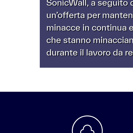
SonicWall, a seguito d
un’offerta per manten
minacce in continua e
che stanno minacciand
durante il lavoro da r
