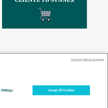
Continue without Accepting
 Settings
Accept All Cookies
ce Fiscale: 07092780159 -
ri Paesi. Società a socio