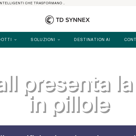
HP ELITEBOOK CON AI: I NOTEBOOK BUSINESS INTELLIGENTI CHE TRASFORMANO PRODUTTIVITÀ, SICUREZZA E LAVORO IBRIDO
OTTI
SOLUZIONI
DESTINATION AI
CONT
l presenta la
in pillole