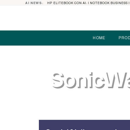
AI NEWS:
HOME
PROD
SonicWal