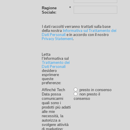
Ragione
*
Sociale:
I dati raccolti verranno trattati sulla base
della nostra
Informativa sul Trattamento dei
Dati Personali
e in accordo con il nostro
Privacy Statement
.
Letta
l’Informativa sul
Trattamento dei
Dati Personali
desidero
esprimere
queste
preferenze:
Affinché Tech
presto in consenso
Data possa
non presto il
comunicarmi
consenso
quali sono i
prodotti più adatti
alle mie
necessità, la
autorizza a
svolgere attività
di marketing: