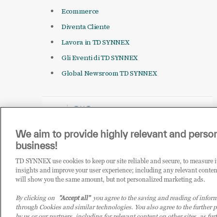
Ecommerce
Diventa Cliente
Lavora in TD SYNNEX
Gli Eventi di TD SYNNEX
Global Newsroom TD SYNNEX
We aim to provide highly relevant and person
business!
TD SYNNEX use cookies to keep our site reliable and secure, to measure 
insights and improve your user experience; including any relevant conten
will show you the same amount, but not personalized marketing ads.
© 2026 TD SYNNEX Italy S.r.l. - Sede legale: via Luigi Russolo 9, 
By clicking on
"Accept all"
you agree to the saving and reading of inform
P.IVA: 07092780159 - Eur 12.569.000,00 i.v - TD SYNNEX e TD SYNNE
through Cookies and similar technologies. You also agree to the further p
by us or our partners, including for relevant content on other sites, as f
unico soggetta all’attività di direzione e coordinamento della co