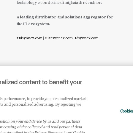
technology e con decine di migliaia di rivenditori.
A leading distributor and solutions aggregator for
the IT ecosystem.
it.tdsynnex.com
|
eu.tdsynnex.com
|
tdsynnex.com
alized content to benefit your
its performance, to provide you personalized market
ts and personalized advertising. By rejecting we
Cookies
20138 Milano (MI) - Numero di iscrizione al Registro delle Imprese di Milano e Codi
ation on your end device by us and our partners
X logo sono marchi registrati di TD SYNNEX Corporation negli Stati Uniti e in alt
rocessing of the collected and read personal data
urther described in the Privacy Statement and Cookie
ntrollante TD SYNNEX Europe GmbH, con sede a Monaco (Germania).