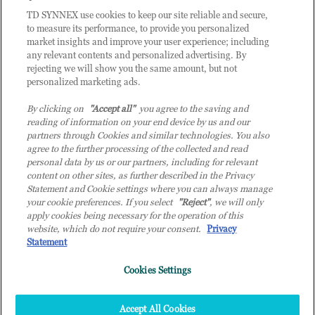
CLIENTE TD SYNNEX
TD SYNNEX use cookies to keep our site reliable and secure,
to measure its performance, to provide you personalized
market insights and improve your user experience; including
any relevant contents and personalized advertising. By
rejecting we will show you the same amount, but not
personalized marketing ads.
By clicking on
"Accept all"
you agree to the saving and
reading of information on your end device by us and our
partners through Cookies and similar technologies. You also
agree to the further processing of the collected and read
personal data by us or our partners, including for relevant
content on other sites, as further described in the Privacy
Statement and Cookie settings where you can always manage
your cookie preferences. If you select
"Reject"
, we will only
© 2026 TD SYNNEX Italy S.r.l. - Sede legale: via Luigi Russolo 9, 20138 Milano
apply cookies being necessary for the operation of this
(MI) - Numero di iscrizione al Registro delle Imprese di Milano e Codice Fiscale:
website, which do not require your consent.
Privacy
07092780159 - P.IVA: 07092780159 - Eur 12.569.000,00 i.v - TD SYNNEX e TD
Statement
SYNNEX logo sono marchi registrati di TD SYNNEX Corporation negli Stati Uniti e
Cookies Settings
in altri Paesi. Società a socio unico soggetta all’attività di direzione e coordinamento
della controllante TD SYNNEX Europe GmbH, con sede a Monaco (Germania).
Top
Accept All Cookies