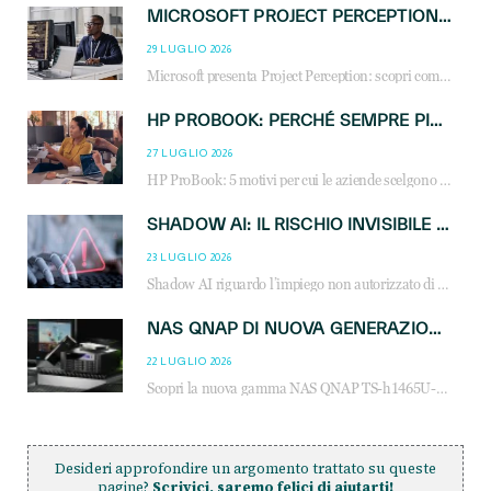
MICROSOFT PROJECT PERCEPTION: COME GLI AGENTI AI CAMBIERANNO SOC, CYBERSECURITY E SERVIZI MSP
29 LUGLIO 2026
Microsoft presenta Project Perception: scopri come gli agenti AI possono trasformare cybersecurity, SOC e servizi gestiti degli MSP.
HP PROBOOK: PERCHÉ SEMPRE PIÙ AZIENDE SCELGONO NOTEBOOK PROGETTATI PER IL LAVORO MODERNO
27 LUGLIO 2026
HP ProBook: 5 motivi per cui le aziende scelgono i notebook business HP per migliorare produttività, sicurezza e gestione dell’AI.
SHADOW AI: IL RISCHIO INVISIBILE CHE LE AZIENDE POSSONO GOVERNARE
23 LUGLIO 2026
Shadow AI riguardo l’impiego non autorizzato di sistemi AI all’interno dell’azienda. E’ una pratica che si diffonde a partire dai dipendenti fino ai dirigenti e mette a repentaglio la cybersecurity, con costi più elevati per le organizzazioni. Due recenti report illustrano il fenomeno e forniscono dati in merito
NAS QNAP DI NUOVA GENERAZIONE: PIÙ PRESTAZIONI, SCALABILITÀ E PROTEZIONE DEI DATI PER LE INFRASTRUTTURE IT MODERNE
22 LUGLIO 2026
Scopri la nuova gamma NAS QNAP TS-h1465U-RP, TS-h1065eU e TS-h665U: storage aziendale con ZFS, DDR5, E1.S NVMe e connettività 2.5GbE per backup, virtualizzazione e cybersecurity.
Desideri approfondire un argomento trattato su queste
pagine?
Scrivici, saremo felici di aiutarti!