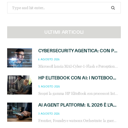
Search
for:
ULTIMI ARTICOLI
CYBERSECURITY AGENTICA: CON PERCEPTION E MAI-CYBER-1-FLASH MICROSOFT APRE NUOVI SERVIZI PER IL CANALE
6 AGOSTO 2026
Microsoft lancia MAI-Cyber-1-Flash e Perception: cybersecurity agentica in preview dal 3 novembre. Cosa cambia per MSP, system integrator e reseller.
HP ELITEBOOK CON AI: I NOTEBOOK BUSINESS INTELLIGENTI CHE TRASFORMANO PRODUTTIVITÀ, SICUREZZA E LAVORO IBRIDO
5 AGOSTO 2026
Scopri la gamma HP EliteBook con processori Intel® Core™ Ultra e AMD Ryzen™ AI. Notebook business progettati per aumentare la produttività, migliorare la collaborazione e garantire sicurezza avanzata in ufficio e in mobilità.
AI AGENT PLATFORM: IL 2026 È L’ANNO DEL «SISTEMA OPERATIVO» PER GLI AGENTI AZIENDALI
3 AGOSTO 2026
Frontier, Foundry e watsonx Orchestrate: la guerra delle piattaforme AI agent ridisegna il mercato IT. Cosa cambia per reseller, MSP e system integrator.