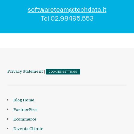
softwareteam@techdata.it
Tel 02.98495.553
Privacy Statement
|
COOKIES SETTINGS
Blog Home
PartnerFirst
Ecommerce
Diventa Cliente