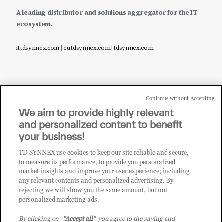
A leading distributor and solutions aggregator for the IT
ecosystem.
it.tdsynnex.com
|
eu.tdsynnex.com
|
tdsynnex.com
Continue without Accepting
Sei un rivenditore di tecnologia e desideri acquistare
We aim to provide highly relevant
i prodotti o le soluzioni trattate sul blog?
and personalized content to benefit
CLICCA QUI E DIVENTA
your business!
CLIENTE TD SYNNEX
TD SYNNEX use cookies to keep our site reliable and secure,
to measure its performance, to provide you personalized
market insights and improve your user experience; including
any relevant contents and personalized advertising. By
rejecting we will show you the same amount, but not
personalized marketing ads.
By clicking on
"Accept all"
you agree to the saving and