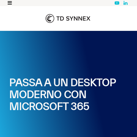
Y
L
o
i
u
n
T
k
u
e
b
d
e
I
n
PASSA A UN DESKTOP
MODERNO CON
MICROSOFT 365