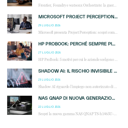
Frontier, Foundry e watsonx Orchestrate: la guerra delle piattaforme AI agent ridisegna il mercato IT. Cosa cambia per reseller, MSP e system integrator.
MICROSOFT PROJECT PERCEPTION: COME GLI AGENTI AI CAMBIERANNO SOC, CYBERSECURITY E SERVIZI MSP
29 LUGLIO 2026
Microsoft presenta Project Perception: scopri come gli agenti AI possono trasformare cybersecurity, SOC e servizi gestiti degli MSP.
HP PROBOOK: PERCHÉ SEMPRE PIÙ AZIENDE SCELGONO NOTEBOOK PROGETTATI PER IL LAVORO MODERNO
27 LUGLIO 2026
HP ProBook: 5 motivi per cui le aziende scelgono i notebook business HP per migliorare produttività, sicurezza e gestione dell’AI.
SHADOW AI: IL RISCHIO INVISIBILE CHE LE AZIENDE POSSONO GOVERNARE
23 LUGLIO 2026
Shadow AI riguardo l’impiego non autorizzato di sistemi AI all’interno dell’azienda. E’ una pratica che si diffonde a partire dai dipendenti fino ai dirigenti e mette a repentaglio la cybersecurity, con costi più elevati per le organizzazioni. Due recenti report illustrano il fenomeno e forniscono dati in merito
NAS QNAP DI NUOVA GENERAZIONE: PIÙ PRESTAZIONI, SCALABILITÀ E PROTEZIONE DEI DATI PER LE INFRASTRUTTURE IT MODERNE
22 LUGLIO 2026
Scopri la nuova gamma NAS QNAP TS-h1465U-RP, TS-h1065eU e TS-h665U: storage aziendale con ZFS, DDR5, E1.S NVMe e connettività 2.5GbE per backup, virtualizzazione e cybersecurity.