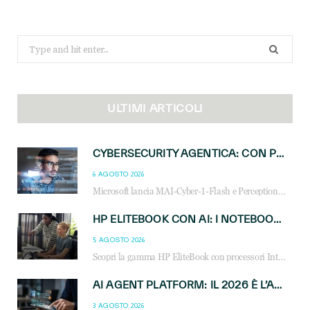
Search
for:
ULTIMI ARTICOLI
CYBERSECURITY AGENTICA: CON PERCEPTION E MAI-CYBER-1-FLASH MICROSOFT APRE NUOVI SERVIZI PER IL CANALE
6 AGOSTO 2026
Microsoft lancia MAI-Cyber-1-Flash e Perception: cybersecurity agentica in preview dal 3 novembre. Cosa cambia per MSP, system integrator e reseller.
HP ELITEBOOK CON AI: I NOTEBOOK BUSINESS INTELLIGENTI CHE TRASFORMANO PRODUTTIVITÀ, SICUREZZA E LAVORO IBRIDO
5 AGOSTO 2026
Scopri la gamma HP EliteBook con processori Intel® Core™ Ultra e AMD Ryzen™ AI. Notebook business progettati per aumentare la produttività, migliorare la collaborazione e garantire sicurezza avanzata in ufficio e in mobilità.
AI AGENT PLATFORM: IL 2026 È L’ANNO DEL «SISTEMA OPERATIVO» PER GLI AGENTI AZIENDALI
3 AGOSTO 2026