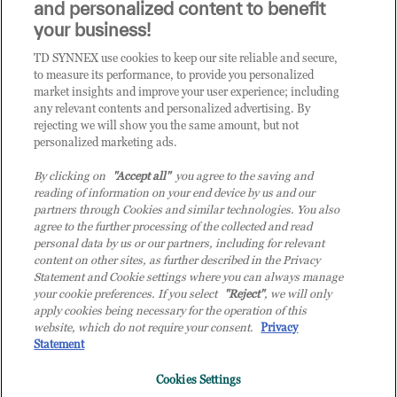
and personalized content to benefit
CLICCA QUI E DIVENTA
your business!
CLIENTE TD SYNNEX
TD SYNNEX use cookies to keep our site reliable and secure,
to measure its performance, to provide you personalized
market insights and improve your user experience; including
any relevant contents and personalized advertising. By
rejecting we will show you the same amount, but not
personalized marketing ads.
By clicking on
"Accept all"
you agree to the saving and
reading of information on your end device by us and our
partners through Cookies and similar technologies. You also
agree to the further processing of the collected and read
personal data by us or our partners, including for relevant
content on other sites, as further described in the Privacy
Statement and Cookie settings where you can always manage
your cookie preferences. If you select
"Reject"
, we will only
© 2026 TD SYNNEX Italy S.r.l. - Sede legale: via Luigi Russolo 9, 20138 Milano
apply cookies being necessary for the operation of this
(MI) - Numero di iscrizione al Registro delle Imprese di Milano e Codice Fiscale:
website, which do not require your consent.
Privacy
07092780159 - P.IVA: 07092780159 - Eur 12.569.000,00 i.v - TD SYNNEX e TD
Statement
SYNNEX logo sono marchi registrati di TD SYNNEX Corporation negli Stati Uniti e
Cookies Settings
in altri Paesi. Società a socio unico soggetta all’attività di direzione e coordinamento