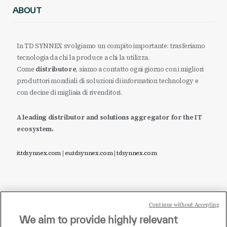
ABOUT
In TD SYNNEX svolgiamo un compito importante: trasferiamo
tecnologia da chi la produce a chi la utilizza.
Come
distributore
, siamo a contatto ogni giorno con i migliori
produttori mondiali di soluzioni di information technology e
con decine di migliaia di rivenditori.
A leading distributor and solutions aggregator for the IT
ecosystem.
it.tdsynnex.com
|
eu.tdsynnex.com
|
tdsynnex.com
Continue without Accepting
Sei un rivenditore di tecnologia e desideri acquistare
We aim to provide highly relevant
i prodotti o le soluzioni trattate sul blog?