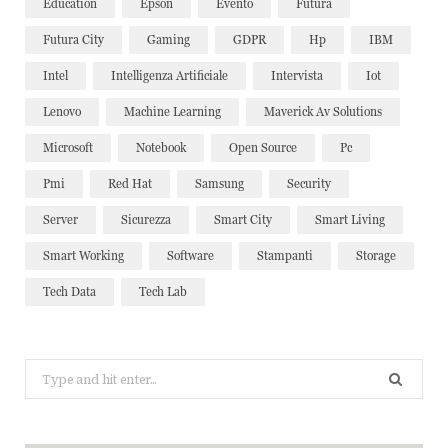
Education
Epson
Evento
Futura
Futura City
Gaming
GDPR
Hp
IBM
Intel
Intelligenza Artificiale
Intervista
Iot
Lenovo
Machine Learning
Maverick Av Solutions
Microsoft
Notebook
Open Source
Pc
Pmi
Red Hat
Samsung
Security
Server
Sicurezza
Smart City
Smart Living
Smart Working
Software
Stampanti
Storage
Tech Data
Tech Lab
Search
for: