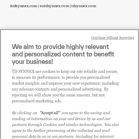
it.tdsynnex.com
|
eu.tdsynnex.com
|
tdsynnex.com
Continue without Accepting
Sei un rivenditore di tecnologia e desideri acquistare
We aim to provide highly relevant
i prodotti o le soluzioni trattate sul blog?
and personalized content to benefit
CLICCA QUI E DIVENTA
your business!
CLIENTE TD SYNNEX
TD SYNNEX use cookies to keep our site reliable and secure,
to measure its performance, to provide you personalized
market insights and improve your user experience; including
any relevant contents and personalized advertising. By
rejecting we will show you the same amount, but not
personalized marketing ads.
By clicking on
"Accept all"
you agree to the saving and
reading of information on your end device by us and our
partners through Cookies and similar technologies. You also
agree to the further processing of the collected and read
personal data by us or our partners, including for relevant