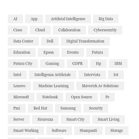
AI
App
Artificial Intelligence
Big Data
Cisco
Cloud
Collaboration
Cybersecurity
Data Center
Dell
Digital Transformation
Education
Epson
Evento
Futura
Futura City
Gaming
GDPR
Hp
IBM
Intel
Intelligenza Artificiale
Intervista
Iot
Lenovo
Machine Learning
Maverick Av Solutions
Microsoft
Notebook
Open Source
Pc
Pmi
Red Hat
Samsung
Security
Server
Sicurezza
Smart City
Smart Living
Smart Working
Software
Stampanti
Storage