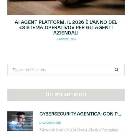
AI AGENT PLATFORM: IL 2026 È L’ANNO DEL
«SISTEMA OPERATIVO» PER GLI AGENTI
AZIENDALI
3 AGOSTO 2026
Search
for:
ULTIMI ARTICOLI
CYBERSECURITY AGENTICA: CON PERCEPTION E MAI-CYBER-1-FLASH MICROSOFT APRE NUOVI SERVIZI PER IL CANALE
6 AGOSTO 2026
Microsoft lancia MAI-Cyber-1-Flash e Perception: cybersecurity agentica in preview dal 3 novembre. Cosa cambia per MSP, system integrator e reseller.