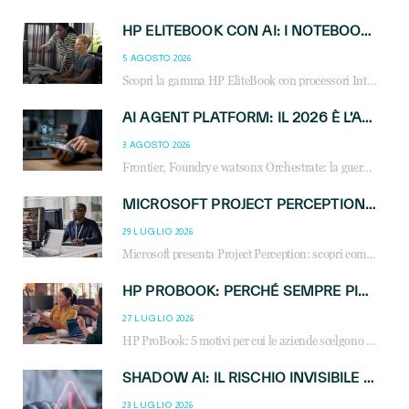
HP ELITEBOOK CON AI: I NOTEBOOK BUSINESS INTELLIGENTI CHE TRASFORMANO PRODUTTIVITÀ, SICUREZZA E LAVORO IBRIDO
5 AGOSTO 2026
Scopri la gamma HP EliteBook con processori Intel® Core™ Ultra e AMD Ryzen™ AI. Notebook business progettati per aumentare la produttività, migliorare la collaborazione e garantire sicurezza avanzata in ufficio e in mobilità.
AI AGENT PLATFORM: IL 2026 È L’ANNO DEL «SISTEMA OPERATIVO» PER GLI AGENTI AZIENDALI
3 AGOSTO 2026
Frontier, Foundry e watsonx Orchestrate: la guerra delle piattaforme AI agent ridisegna il mercato IT. Cosa cambia per reseller, MSP e system integrator.
MICROSOFT PROJECT PERCEPTION: COME GLI AGENTI AI CAMBIERANNO SOC, CYBERSECURITY E SERVIZI MSP
29 LUGLIO 2026
Microsoft presenta Project Perception: scopri come gli agenti AI possono trasformare cybersecurity, SOC e servizi gestiti degli MSP.
HP PROBOOK: PERCHÉ SEMPRE PIÙ AZIENDE SCELGONO NOTEBOOK PROGETTATI PER IL LAVORO MODERNO
27 LUGLIO 2026
HP ProBook: 5 motivi per cui le aziende scelgono i notebook business HP per migliorare produttività, sicurezza e gestione dell’AI.
SHADOW AI: IL RISCHIO INVISIBILE CHE LE AZIENDE POSSONO GOVERNARE
23 LUGLIO 2026