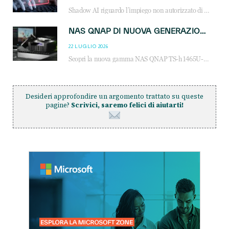
Shadow AI riguardo l’impiego non autorizzato di sistemi AI all’interno dell’azienda. E’ una pratica che si diffonde a partire dai dipendenti fino ai dirigenti e mette a repentaglio la cybersecurity, con costi più elevati per le organizzazioni. Due recenti report illustrano il fenomeno e forniscono dati in merito
NAS QNAP DI NUOVA GENERAZIONE: PIÙ PRESTAZIONI, SCALABILITÀ E PROTEZIONE DEI DATI PER LE INFRASTRUTTURE IT MODERNE
22 LUGLIO 2026
Scopri la nuova gamma NAS QNAP TS-h1465U-RP, TS-h1065eU e TS-h665U: storage aziendale con ZFS, DDR5, E1.S NVMe e connettività 2.5GbE per backup, virtualizzazione e cybersecurity.
Desideri approfondire un argomento trattato su queste
pagine?
Scrivici, saremo felici di aiutarti!