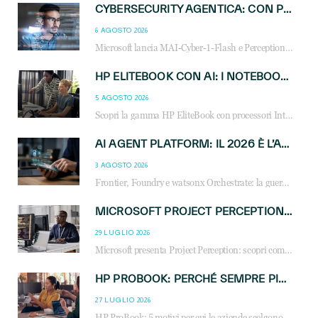
CYBERSECURITY AGENTICA: CON PERCEPTION E MAI-CYBER-1-FLASH MICROSOFT APRE NUOVI SERVIZI PER IL CANALE
6 AGOSTO 2026
Microsoft lancia MAI-Cyber-1-Flash e Perception: cybersecurity agentica in preview dal 3 novembre. Cosa cambia per MSP, system integrator e reseller.
HP ELITEBOOK CON AI: I NOTEBOOK BUSINESS INTELLIGENTI CHE TRASFORMANO PRODUTTIVITÀ, SICUREZZA E LAVORO IBRIDO
5 AGOSTO 2026
Scopri la gamma HP EliteBook con processori Intel® Core™ Ultra e AMD Ryzen™ AI. Notebook business progettati per aumentare la produttività, migliorare la collaborazione e garantire sicurezza avanzata in ufficio e in mobilità.
AI AGENT PLATFORM: IL 2026 È L’ANNO DEL «SISTEMA OPERATIVO» PER GLI AGENTI AZIENDALI
3 AGOSTO 2026
Frontier, Foundry e watsonx Orchestrate: la guerra delle piattaforme AI agent ridisegna il mercato IT. Cosa cambia per reseller, MSP e system integrator.
MICROSOFT PROJECT PERCEPTION: COME GLI AGENTI AI CAMBIERANNO SOC, CYBERSECURITY E SERVIZI MSP
29 LUGLIO 2026
Microsoft presenta Project Perception: scopri come gli agenti AI possono trasformare cybersecurity, SOC e servizi gestiti degli MSP.
HP PROBOOK: PERCHÉ SEMPRE PIÙ AZIENDE SCELGONO NOTEBOOK PROGETTATI PER IL LAVORO MODERNO
27 LUGLIO 2026
HP ProBook: 5 motivi per cui le aziende scelgono i notebook business HP per migliorare produttività, sicurezza e gestione dell’AI.