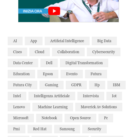
AI
App
Artificial Intelligence
Big Data
Cisco
Cloud
Collaboration
Cybersecurity
Data Center
Dell
Digital Transformation
Education
Epson
Evento
Futura
Futura City
Gaming
GDPR
Hp
IBM
Intel
Intelligenza Artificiale
Intervista
Iot
Lenovo
Machine Learning
Maverick Av Solutions
Microsoft
Notebook
Open Source
Pc
Pmi
Red Hat
Samsung
Security