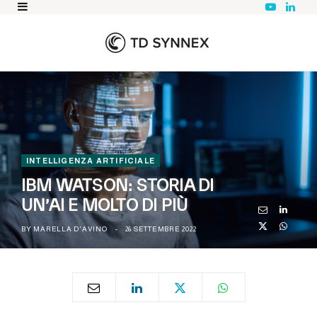
Y
L
o
i
u
n
T
k
u
e
b
d
e
I
n
INTELLIGENZA ARTIFICIALE
IBM WATSON: STORIA DI
UN’AI E MOLTO DI PIÙ
BY
MARELLA D'AVINO
26 SETTEMBRE 2022