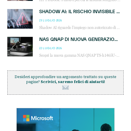
SHADOW AI: IL RISCHIO INVISIBILE CHE LE AZIENDE POSSONO GOVERNARE
23 LUGLIO 2026
Shadow AI riguardo l’impiego non autorizzato di sistemi AI all’interno dell’azienda. E’ una pratica che si diffonde a partire dai dipendenti fino ai dirigenti e mette a repentaglio la cybersecurity, con costi più elevati per le organizzazioni. Due recenti report illustrano il fenomeno e forniscono dati in merito
NAS QNAP DI NUOVA GENERAZIONE: PIÙ PRESTAZIONI, SCALABILITÀ E PROTEZIONE DEI DATI PER LE INFRASTRUTTURE IT MODERNE
22 LUGLIO 2026
Scopri la nuova gamma NAS QNAP TS-h1465U-RP, TS-h1065eU e TS-h665U: storage aziendale con ZFS, DDR5, E1.S NVMe e connettività 2.5GbE per backup, virtualizzazione e cybersecurity.
Desideri approfondire un argomento trattato su queste
pagine?
Scrivici, saremo felici di aiutarti!