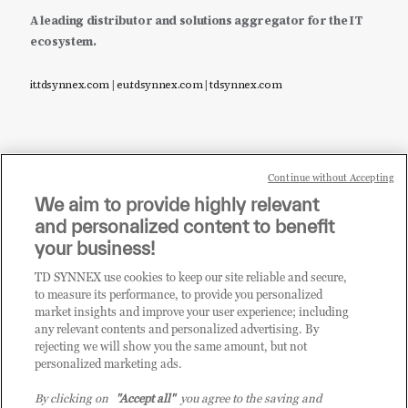
A leading distributor and solutions aggregator for the IT
ecosystem.
it.tdsynnex.com
|
eu.tdsynnex.com
|
tdsynnex.com
Continue without Accepting
Sei un rivenditore di tecnologia e desideri acquistare
We aim to provide highly relevant
i prodotti o le soluzioni trattate sul blog?
and personalized content to benefit
CLICCA QUI E DIVENTA
your business!
CLIENTE TD SYNNEX
TD SYNNEX use cookies to keep our site reliable and secure,
to measure its performance, to provide you personalized
market insights and improve your user experience; including
any relevant contents and personalized advertising. By
rejecting we will show you the same amount, but not
personalized marketing ads.
By clicking on
"Accept all"
you agree to the saving and