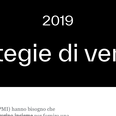
2019
tegie di ve
(PMI) hanno bisogno che
avorino insieme
per fornire una