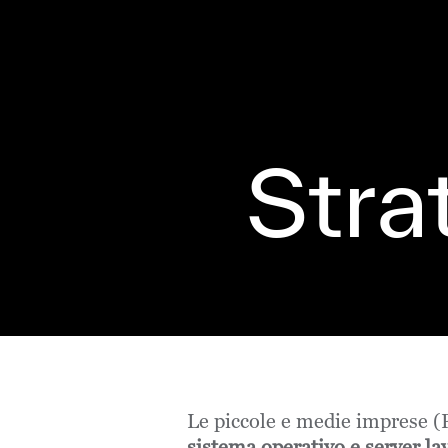
Stra
Le piccole e medie imprese 
sistema operativo e server l