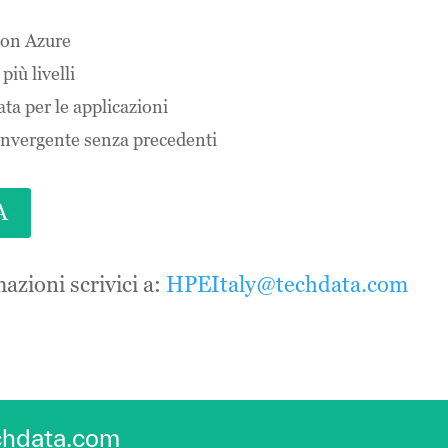
con Azure
più livelli
ta per le applicazioni
onvergente senza precedenti
A
azioni scrivici a:
HPEItaly@techdata.com
echdata.com