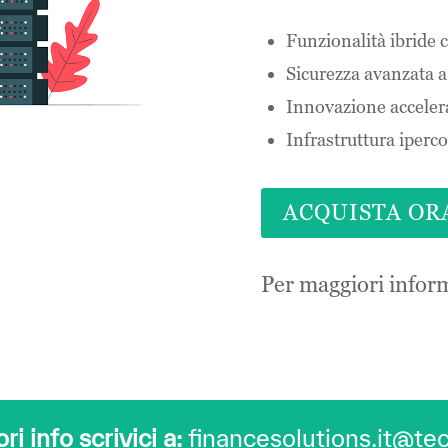
Funzionalità ibride 
Sicurezza avanzata a 
Innovazione accelera
Infrastruttura iperc
ACQUISTA OR
Per maggiori inform
i info scrivici a:
financesolutions.it@t