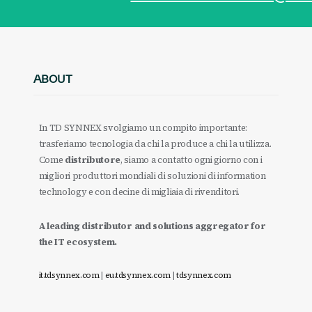
ABOUT
In TD SYNNEX svolgiamo un compito importante:
trasferiamo tecnologia da chi la produce a chi la utilizza.
Come
distributore
, siamo a contatto ogni giorno con i
migliori produttori mondiali di soluzioni di information
technology e con decine di migliaia di rivenditori.
A leading distributor and solutions aggregator for
the IT ecosystem.
it.tdsynnex.com
|
eu.tdsynnex.com
|
tdsynnex.com