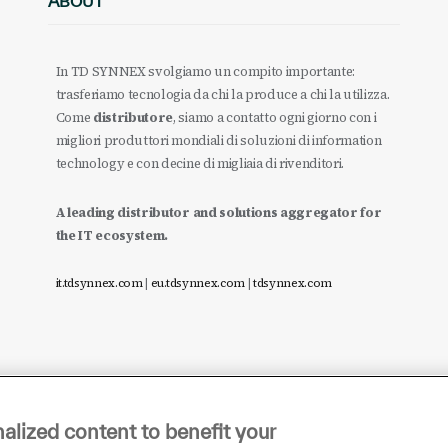
ABOUT
In TD SYNNEX svolgiamo un compito importante:
trasferiamo tecnologia da chi la produce a chi la utilizza.
Come
distributore
, siamo a contatto ogni giorno con i
migliori produttori mondiali di soluzioni di information
technology e con decine di migliaia di rivenditori.
A leading distributor and solutions aggregator for
the IT ecosystem.
it.tdsynnex.com
|
eu.tdsynnex.com
|
tdsynnex.com
alized content to benefit your