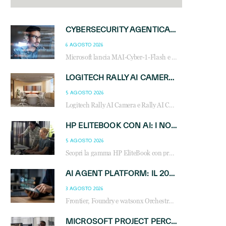
CYBERSECURITY AGENTICA: CON PERCEPTION E MAI-CYBER-1-FLASH MICROSOFT APRE NUOVI SERVIZI PER IL CANALE
6 AGOSTO 2026
Microsoft lancia MAI-Cyber-1-Flash e Perception: cybersecurity agentica in preview dal 3 novembre. Cosa cambia per MSP, system integrator e reseller.
LOGITECH RALLY AI CAMERA: L’INTELLIGENZA ARTIFICIALE ENTRA NELLE SALE RIUNIONI DI NUOVA GENERAZIONE
5 AGOSTO 2026
Logitech Rally AI Camera e Rally AI Camera Pro trasformano gli spazi di collaborazione con AI, inquadratura intelligente, multi-camera e gestione avanzata dei meeting ibridi.
HP ELITEBOOK CON AI: I NOTEBOOK BUSINESS INTELLIGENTI CHE TRASFORMANO PRODUTTIVITÀ, SICUREZZA E LAVORO IBRIDO
5 AGOSTO 2026
Scopri la gamma HP EliteBook con processori Intel® Core™ Ultra e AMD Ryzen™ AI. Notebook business progettati per aumentare la produttività, migliorare la collaborazione e garantire sicurezza avanzata in ufficio e in mobilità.
AI AGENT PLATFORM: IL 2026 È L’ANNO DEL «SISTEMA OPERATIVO» PER GLI AGENTI AZIENDALI
3 AGOSTO 2026
Frontier, Foundry e watsonx Orchestrate: la guerra delle piattaforme AI agent ridisegna il mercato IT. Cosa cambia per reseller, MSP e system integrator.
MICROSOFT PROJECT PERCEPTION: COME GLI AGENTI AI CAMBIERANNO SOC, CYBERSECURITY E SERVIZI MSP