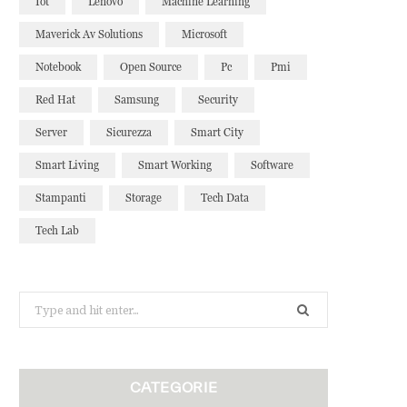
Iot
Lenovo
Machine Learning
Maverick Av Solutions
Microsoft
Notebook
Open Source
Pc
Pmi
Red Hat
Samsung
Security
Server
Sicurezza
Smart City
Smart Living
Smart Working
Software
Stampanti
Storage
Tech Data
Tech Lab
Search
for:
CATEGORIE