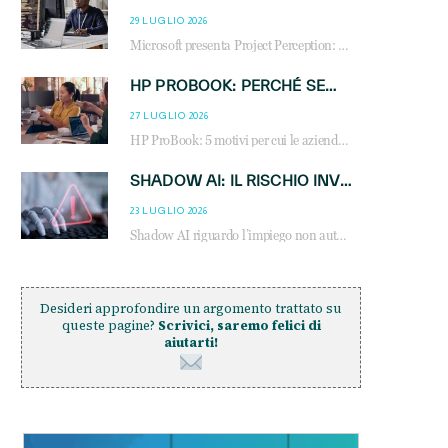
29 LUGLIO 2026
Microsoft presenta Project Perception: scopri come gli agenti AI possono trasformare cybersecurity, SOC e servizi gestiti degli MSP.
HP PROBOOK: PERCHÉ SEMPRE PIÙ AZIENDE SCELGONO NOTEBOOK PROGETTATI PER IL LAVORO MODERNO
27 LUGLIO 2026
HP ProBook: 5 motivi per cui le aziende scelgono i notebook business HP per migliorare produttività, sicurezza e gestione dell’AI.
SHADOW AI: IL RISCHIO INVISIBILE CHE LE AZIENDE POSSONO GOVERNARE
23 LUGLIO 2026
Shadow AI riguardo l’impiego non autorizzato di sistemi AI all’interno dell’azienda. E’ una pratica che si diffonde a partire dai dipendenti fino ai dirigenti e mette a repentaglio la cybersecurity, con costi più elevati per le organizzazioni. Due recenti report illustrano il fenomeno e forniscono dati in merito
Desideri approfondire un argomento trattato su
queste pagine?
Scrivici, saremo felici di
aiutarti!