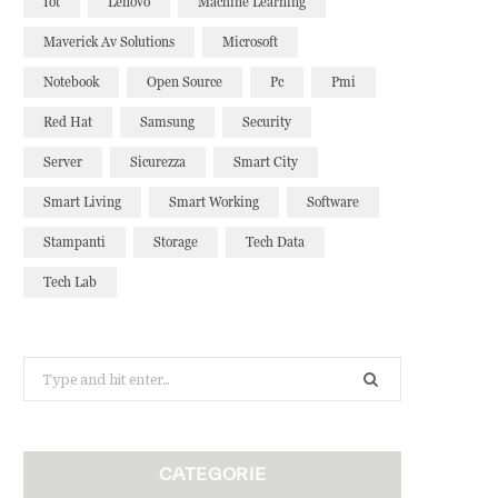
Iot
Lenovo
Machine Learning
Maverick Av Solutions
Microsoft
Notebook
Open Source
Pc
Pmi
Red Hat
Samsung
Security
Server
Sicurezza
Smart City
Smart Living
Smart Working
Software
Stampanti
Storage
Tech Data
Tech Lab
Search
for:
CATEGORIE