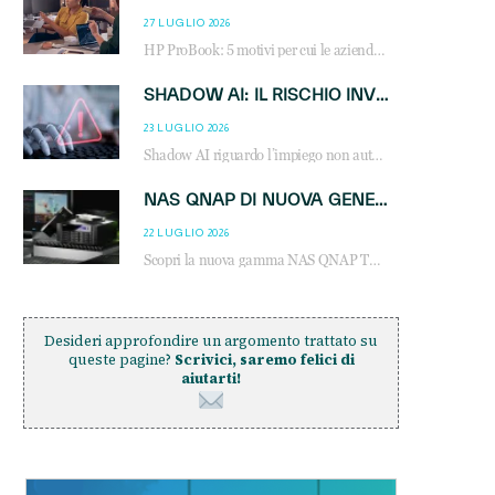
27 LUGLIO 2026
HP ProBook: 5 motivi per cui le aziende scelgono i notebook business HP per migliorare produttività, sicurezza e gestione dell’AI.
SHADOW AI: IL RISCHIO INVISIBILE CHE LE AZIENDE POSSONO GOVERNARE
23 LUGLIO 2026
Shadow AI riguardo l’impiego non autorizzato di sistemi AI all’interno dell’azienda. E’ una pratica che si diffonde a partire dai dipendenti fino ai dirigenti e mette a repentaglio la cybersecurity, con costi più elevati per le organizzazioni. Due recenti report illustrano il fenomeno e forniscono dati in merito
NAS QNAP DI NUOVA GENERAZIONE: PIÙ PRESTAZIONI, SCALABILITÀ E PROTEZIONE DEI DATI PER LE INFRASTRUTTURE IT MODERNE
22 LUGLIO 2026
Scopri la nuova gamma NAS QNAP TS-h1465U-RP, TS-h1065eU e TS-h665U: storage aziendale con ZFS, DDR5, E1.S NVMe e connettività 2.5GbE per backup, virtualizzazione e cybersecurity.
Desideri approfondire un argomento trattato su
queste pagine?
Scrivici, saremo felici di
aiutarti!