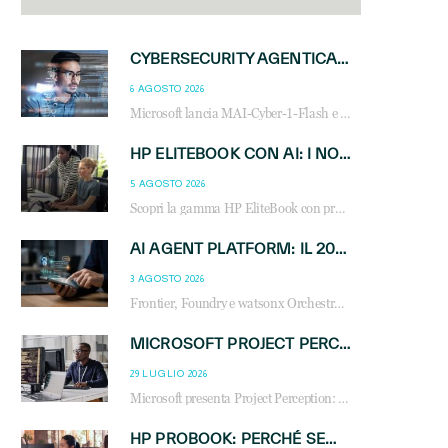
CYBERSECURITY AGENTICA: CON PERCEPTION E MAI-CYBER-1-FLASH MICROSOFT APRE NUOVI SERVIZI PER IL CANALE
6 AGOSTO 2026
Microsoft lancia MAI-Cyber-1-Flash e Perception: cybersecurity agentica in preview dal 3 novembre. Cosa cambia per MSP, system integrator e reseller.
HP ELITEBOOK CON AI: I NOTEBOOK BUSINESS INTELLIGENTI CHE TRASFORMANO PRODUTTIVITÀ, SICUREZZA E LAVORO IBRIDO
5 AGOSTO 2026
Scopri la gamma HP EliteBook con processori Intel® Core™ Ultra e AMD Ryzen™ AI. Notebook business progettati per aumentare la produttività, migliorare la collaborazione e garantire sicurezza avanzata in ufficio e in mobilità.
AI AGENT PLATFORM: IL 2026 È L’ANNO DEL «SISTEMA OPERATIVO» PER GLI AGENTI AZIENDALI
3 AGOSTO 2026
Frontier, Foundry e watsonx Orchestrate: la guerra delle piattaforme AI agent ridisegna il mercato IT. Cosa cambia per reseller, MSP e system integrator.
MICROSOFT PROJECT PERCEPTION: COME GLI AGENTI AI CAMBIERANNO SOC, CYBERSECURITY E SERVIZI MSP
29 LUGLIO 2026
Microsoft presenta Project Perception: scopri come gli agenti AI possono trasformare cybersecurity, SOC e servizi gestiti degli MSP.
HP PROBOOK: PERCHÉ SEMPRE PIÙ AZIENDE SCELGONO NOTEBOOK PROGETTATI PER IL LAVORO MODERNO