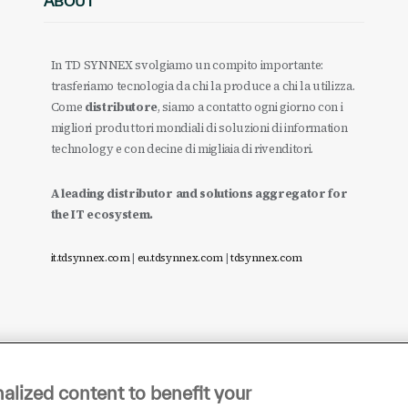
ABOUT
In TD SYNNEX svolgiamo un compito importante:
trasferiamo tecnologia da chi la produce a chi la utilizza.
Come
distributore
, siamo a contatto ogni giorno con i
migliori produttori mondiali di soluzioni di information
technology e con decine di migliaia di rivenditori.
A leading distributor and solutions aggregator for
the IT ecosystem.
it.tdsynnex.com
|
eu.tdsynnex.com
|
tdsynnex.com
alized content to benefit your