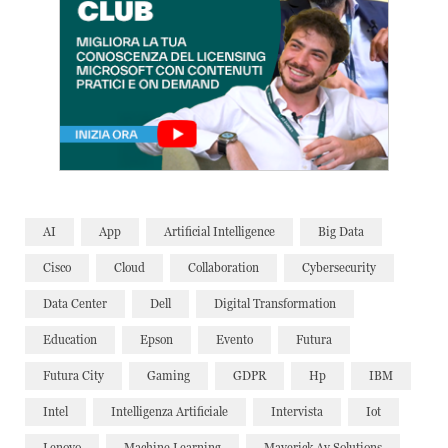
AI
App
Artificial Intelligence
Big Data
Cisco
Cloud
Collaboration
Cybersecurity
Data Center
Dell
Digital Transformation
Education
Epson
Evento
Futura
Futura City
Gaming
GDPR
Hp
IBM
Intel
Intelligenza Artificiale
Intervista
Iot
Lenovo
Machine Learning
Maverick Av Solutions