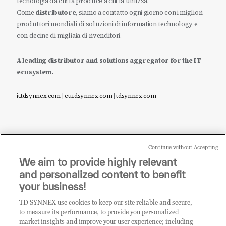
tecnologia da chi la produce a chi la utilizza.
Come
distributore
, siamo a contatto ogni giorno con i migliori
produttori mondiali di soluzioni di information technology e
con decine di migliaia di rivenditori.
A leading distributor and solutions aggregator for the IT
ecosystem.
it.tdsynnex.com
|
eu.tdsynnex.com
|
tdsynnex.com
Continue without Accepting
Sei un rivenditore di tecnologia e desideri acquistare
We aim to provide highly relevant
i prodotti o le soluzioni trattate sul blog?
and personalized content to benefit
CLICCA QUI E DIVENTA
your business!
CLIENTE TD SYNNEX
TD SYNNEX use cookies to keep our site reliable and secure,
to measure its performance, to provide you personalized
market insights and improve your user experience; including