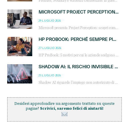
Frontier, Foundry e watsonx Orchestrate: la guerra delle piattaforme AI agent ridisegna il mercato IT. Cosa cambia per reseller, MSP e system integrator.
MICROSOFT PROJECT PERCEPTION: COME GLI AGENTI AI CAMBIERANNO SOC, CYBERSECURITY E SERVIZI MSP
29 LUGLIO 2026
Microsoft presenta Project Perception: scopri come gli agenti AI possono trasformare cybersecurity, SOC e servizi gestiti degli MSP.
HP PROBOOK: PERCHÉ SEMPRE PIÙ AZIENDE SCELGONO NOTEBOOK PROGETTATI PER IL LAVORO MODERNO
27 LUGLIO 2026
HP ProBook: 5 motivi per cui le aziende scelgono i notebook business HP per migliorare produttività, sicurezza e gestione dell’AI.
SHADOW AI: IL RISCHIO INVISIBILE CHE LE AZIENDE POSSONO GOVERNARE
23 LUGLIO 2026
Shadow AI riguardo l’impiego non autorizzato di sistemi AI all’interno dell’azienda. E’ una pratica che si diffonde a partire dai dipendenti fino ai dirigenti e mette a repentaglio la cybersecurity, con costi più elevati per le organizzazioni. Due recenti report illustrano il fenomeno e forniscono dati in merito
Desideri approfondire un argomento trattato su queste
pagine?
Scrivici, saremo felici di aiutarti!