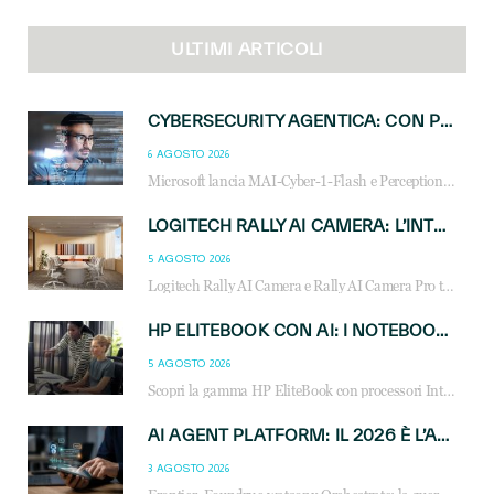
ULTIMI ARTICOLI
CYBERSECURITY AGENTICA: CON PERCEPTION E MAI-CYBER-1-FLASH MICROSOFT APRE NUOVI SERVIZI PER IL CANALE
6 AGOSTO 2026
Microsoft lancia MAI-Cyber-1-Flash e Perception: cybersecurity agentica in preview dal 3 novembre. Cosa cambia per MSP, system integrator e reseller.
LOGITECH RALLY AI CAMERA: L’INTELLIGENZA ARTIFICIALE ENTRA NELLE SALE RIUNIONI DI NUOVA GENERAZIONE
5 AGOSTO 2026
Logitech Rally AI Camera e Rally AI Camera Pro trasformano gli spazi di collaborazione con AI, inquadratura intelligente, multi-camera e gestione avanzata dei meeting ibridi.
HP ELITEBOOK CON AI: I NOTEBOOK BUSINESS INTELLIGENTI CHE TRASFORMANO PRODUTTIVITÀ, SICUREZZA E LAVORO IBRIDO
5 AGOSTO 2026
Scopri la gamma HP EliteBook con processori Intel® Core™ Ultra e AMD Ryzen™ AI. Notebook business progettati per aumentare la produttività, migliorare la collaborazione e garantire sicurezza avanzata in ufficio e in mobilità.
AI AGENT PLATFORM: IL 2026 È L’ANNO DEL «SISTEMA OPERATIVO» PER GLI AGENTI AZIENDALI
3 AGOSTO 2026