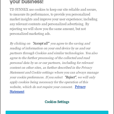
CLICCA QUI E DIVENTA
your business!
CLIENTE TD SYNNEX
TD SYNNEX use cookies to keep our site reliable and secure,
to measure its performance, to provide you personalized
market insights and improve your user experience; including
any relevant contents and personalized advertising. By
rejecting we will show you the same amount, but not
personalized marketing ads.
By clicking on
"Accept all"
you agree to the saving and
reading of information on your end device by us and our
partners through Cookies and similar technologies. You also
agree to the further processing of the collected and read
personal data by us or our partners, including for relevant
content on other sites, as further described in the Privacy
Statement and Cookie settings where you can always manage
your cookie preferences. If you select
"Reject"
, we will only
© 2026 TD SYNNEX Italy S.r.l. - Sede legale: via Luigi Russolo 9, 20138 Milano
apply cookies being necessary for the operation of this
(MI) - Numero di iscrizione al Registro delle Imprese di Milano e Codice Fiscale:
website, which do not require your consent.
Privacy
07092780159 - P.IVA: 07092780159 - Eur 12.569.000,00 i.v - TD SYNNEX e TD
Statement
SYNNEX logo sono marchi registrati di TD SYNNEX Corporation negli Stati Uniti e
Cookies Settings
in altri Paesi. Società a socio unico soggetta all’attività di direzione e coordinamento
della controllante TD SYNNEX Europe GmbH, con sede a Monaco (Germania).