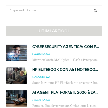
Search
for:
ULTIMI ARTICOLI
CYBERSECURITY AGENTICA: CON PERCEPTION E MAI-CYBER-1-FLASH MICROSOFT APRE NUOVI SERVIZI PER IL CANALE
6 AGOSTO 2026
Microsoft lancia MAI-Cyber-1-Flash e Perception: cybersecurity agentica in preview dal 3 novembre. Cosa cambia per MSP, system integrator e reseller.
HP ELITEBOOK CON AI: I NOTEBOOK BUSINESS INTELLIGENTI CHE TRASFORMANO PRODUTTIVITÀ, SICUREZZA E LAVORO IBRIDO
5 AGOSTO 2026
Scopri la gamma HP EliteBook con processori Intel® Core™ Ultra e AMD Ryzen™ AI. Notebook business progettati per aumentare la produttività, migliorare la collaborazione e garantire sicurezza avanzata in ufficio e in mobilità.
AI AGENT PLATFORM: IL 2026 È L’ANNO DEL «SISTEMA OPERATIVO» PER GLI AGENTI AZIENDALI
3 AGOSTO 2026
Frontier, Foundry e watsonx Orchestrate: la guerra delle piattaforme AI agent ridisegna il mercato IT. Cosa cambia per reseller, MSP e system integrator.