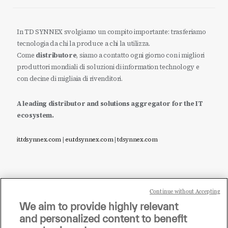
In TD SYNNEX svolgiamo un compito importante: trasferiamo
tecnologia da chi la produce a chi la utilizza.
Come
distributore
, siamo a contatto ogni giorno con i migliori
produttori mondiali di soluzioni di information technology e
con decine di migliaia di rivenditori.
A leading distributor and solutions aggregator for the IT
ecosystem.
it.tdsynnex.com
|
eu.tdsynnex.com
|
tdsynnex.com
Continue without Accepting
Sei un rivenditore di tecnologia e desideri acquistare
We aim to provide highly relevant
i prodotti o le soluzioni trattate sul blog?
and personalized content to benefit