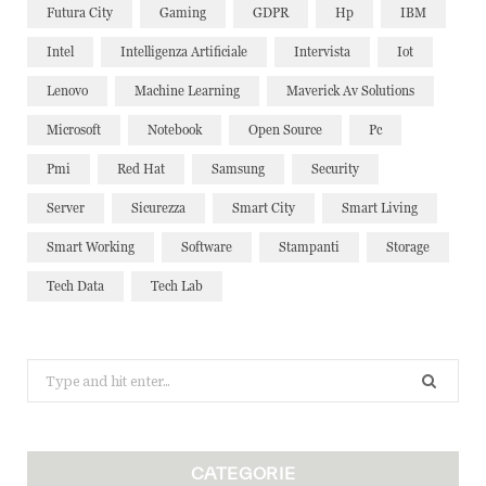
Futura City
Gaming
GDPR
Hp
IBM
Intel
Intelligenza Artificiale
Intervista
Iot
Lenovo
Machine Learning
Maverick Av Solutions
Microsoft
Notebook
Open Source
Pc
Pmi
Red Hat
Samsung
Security
Server
Sicurezza
Smart City
Smart Living
Smart Working
Software
Stampanti
Storage
Tech Data
Tech Lab
Search
for:
CATEGORIE