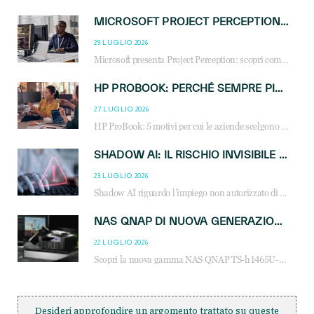
MICROSOFT PROJECT PERCEPTION: COME GLI AGENTI AI CAMBIERANNO SOC, CYBERSECURITY E SERVIZI MSP
29 LUGLIO 2026
Microsoft presenta Project Perception: scopri come gli agenti AI possono trasformare cybersecurity, SOC e servizi gestiti degli MSP.
HP PROBOOK: PERCHÉ SEMPRE PIÙ AZIENDE SCELGONO NOTEBOOK PROGETTATI PER IL LAVORO MODERNO
27 LUGLIO 2026
HP ProBook: 5 motivi per cui le aziende scelgono i notebook business HP per migliorare produttività, sicurezza e gestione dell’AI.
SHADOW AI: IL RISCHIO INVISIBILE CHE LE AZIENDE POSSONO GOVERNARE
23 LUGLIO 2026
Shadow AI riguardo l’impiego non autorizzato di sistemi AI all’interno dell’azienda. E’ una pratica che si diffonde a partire dai dipendenti fino ai dirigenti e mette a repentaglio la cybersecurity, con costi più elevati per le organizzazioni. Due recenti report illustrano il fenomeno e forniscono dati in merito
NAS QNAP DI NUOVA GENERAZIONE: PIÙ PRESTAZIONI, SCALABILITÀ E PROTEZIONE DEI DATI PER LE INFRASTRUTTURE IT MODERNE
22 LUGLIO 2026
Scopri la nuova gamma NAS QNAP TS-h1465U-RP, TS-h1065eU e TS-h665U: storage aziendale con ZFS, DDR5, E1.S NVMe e connettività 2.5GbE per backup, virtualizzazione e cybersecurity.
Desideri approfondire un argomento trattato su queste