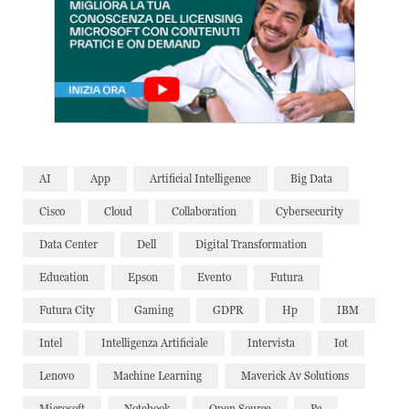
AI
App
Artificial Intelligence
Big Data
Cisco
Cloud
Collaboration
Cybersecurity
Data Center
Dell
Digital Transformation
Education
Epson
Evento
Futura
Futura City
Gaming
GDPR
Hp
IBM
Intel
Intelligenza Artificiale
Intervista
Iot
Lenovo
Machine Learning
Maverick Av Solutions
Microsoft
Notebook
Open Source
Pc