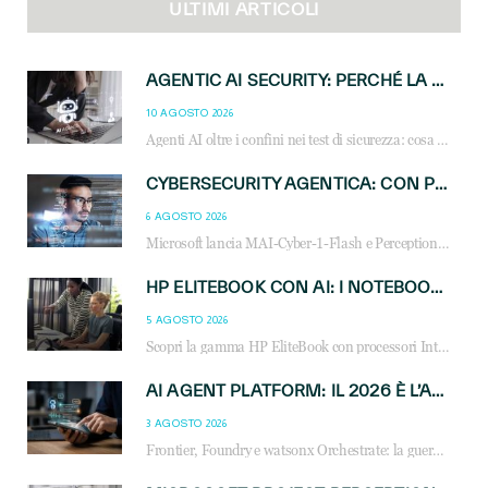
ULTIMI ARTICOLI
AGENTIC AI SECURITY: PERCHÉ LA GOVERNANCE DEGLI AGENTI È LA NUOVA FRONTIERA DEL CANALE IT
10 AGOSTO 2026
Agenti AI oltre i confini nei test di sicurezza: cosa significa per reseller e MSP e come governare l’AI agentica in azienda.
CYBERSECURITY AGENTICA: CON PERCEPTION E MAI-CYBER-1-FLASH MICROSOFT APRE NUOVI SERVIZI PER IL CANALE
6 AGOSTO 2026
Microsoft lancia MAI-Cyber-1-Flash e Perception: cybersecurity agentica in preview dal 3 novembre. Cosa cambia per MSP, system integrator e reseller.
HP ELITEBOOK CON AI: I NOTEBOOK BUSINESS INTELLIGENTI CHE TRASFORMANO PRODUTTIVITÀ, SICUREZZA E LAVORO IBRIDO
5 AGOSTO 2026
Scopri la gamma HP EliteBook con processori Intel® Core™ Ultra e AMD Ryzen™ AI. Notebook business progettati per aumentare la produttività, migliorare la collaborazione e garantire sicurezza avanzata in ufficio e in mobilità.
AI AGENT PLATFORM: IL 2026 È L’ANNO DEL «SISTEMA OPERATIVO» PER GLI AGENTI AZIENDALI
3 AGOSTO 2026
Frontier, Foundry e watsonx Orchestrate: la guerra delle piattaforme AI agent ridisegna il mercato IT. Cosa cambia per reseller, MSP e system integrator.