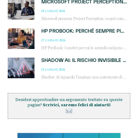
MICROSOFT PROJECT PERCEPTION: COME GLI AGENTI AI CAMBIERANNO SOC, CYBERSECURITY E SERVIZI MSP
29 LUGLIO 2026
Microsoft presenta Project Perception: scopri come gli agenti AI possono trasformare cybersecurity, SOC e servizi gestiti degli MSP.
HP PROBOOK: PERCHÉ SEMPRE PIÙ AZIENDE SCELGONO NOTEBOOK PROGETTATI PER IL LAVORO MODERNO
27 LUGLIO 2026
HP ProBook: 5 motivi per cui le aziende scelgono i notebook business HP per migliorare produttività, sicurezza e gestione dell’AI.
SHADOW AI: IL RISCHIO INVISIBILE CHE LE AZIENDE POSSONO GOVERNARE
23 LUGLIO 2026
Shadow AI riguardo l’impiego non autorizzato di sistemi AI all’interno dell’azienda. E’ una pratica che si diffonde a partire dai dipendenti fino ai dirigenti e mette a repentaglio la cybersecurity, con costi più elevati per le organizzazioni. Due recenti report illustrano il fenomeno e forniscono dati in merito
Desideri approfondire un argomento trattato su queste
pagine?
Scrivici, saremo felici di aiutarti!