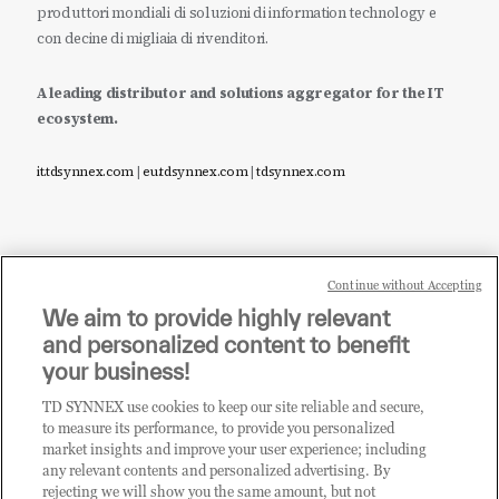
produttori mondiali di soluzioni di information technology e
con decine di migliaia di rivenditori.
A leading distributor and solutions aggregator for the IT
ecosystem.
it.tdsynnex.com
|
eu.tdsynnex.com
|
tdsynnex.com
Continue without Accepting
Sei un rivenditore di tecnologia e desideri acquistare
We aim to provide highly relevant
i prodotti o le soluzioni trattate sul blog?
and personalized content to benefit
CLICCA QUI E DIVENTA
your business!
CLIENTE TD SYNNEX
TD SYNNEX use cookies to keep our site reliable and secure,
to measure its performance, to provide you personalized
market insights and improve your user experience; including
any relevant contents and personalized advertising. By
rejecting we will show you the same amount, but not