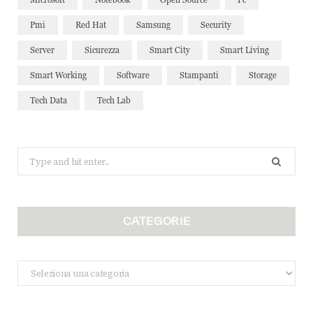
Pmi
Red Hat
Samsung
Security
Server
Sicurezza
Smart City
Smart Living
Smart Working
Software
Stampanti
Storage
Tech Data
Tech Lab
Search
for:
CATEGORIE
Categorie