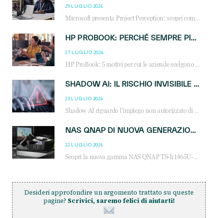
29 LUGLIO 2026
Microsoft presenta Project Perception: scopri come gli agenti AI possono trasformare cybersecurity, SOC e servizi gestiti degli MSP.
HP PROBOOK: PERCHÉ SEMPRE PIÙ AZIENDE SCELGONO NOTEBOOK PROGETTATI PER IL LAVORO MODERNO
27 LUGLIO 2026
HP ProBook: 5 motivi per cui le aziende scelgono i notebook business HP per migliorare produttività, sicurezza e gestione dell’AI.
SHADOW AI: IL RISCHIO INVISIBILE CHE LE AZIENDE POSSONO GOVERNARE
23 LUGLIO 2026
Shadow AI riguardo l’impiego non autorizzato di sistemi AI all’interno dell’azienda. E’ una pratica che si diffonde a partire dai dipendenti fino ai dirigenti e mette a repentaglio la cybersecurity, con costi più elevati per le organizzazioni. Due recenti report illustrano il fenomeno e forniscono dati in merito
NAS QNAP DI NUOVA GENERAZIONE: PIÙ PRESTAZIONI, SCALABILITÀ E PROTEZIONE DEI DATI PER LE INFRASTRUTTURE IT MODERNE
22 LUGLIO 2026
Scopri la nuova gamma NAS QNAP TS-h1465U-RP, TS-h1065eU e TS-h665U: storage aziendale con ZFS, DDR5, E1.S NVMe e connettività 2.5GbE per backup, virtualizzazione e cybersecurity.
Desideri approfondire un argomento trattato su queste
pagine?
Scrivici, saremo felici di aiutarti!