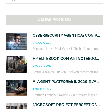
for:
ULTIMI ARTICOLI
CYBERSECURITY AGENTICA: CON PERCEPTION E MAI-CYBER-1-FLASH MICROSOFT APRE NUOVI SERVIZI PER IL CANALE
6 AGOSTO 2026
Microsoft lancia MAI-Cyber-1-Flash e Perception: cybersecurity agentica in preview dal 3 novembre. Cosa cambia per MSP, system integrator e reseller.
HP ELITEBOOK CON AI: I NOTEBOOK BUSINESS INTELLIGENTI CHE TRASFORMANO PRODUTTIVITÀ, SICUREZZA E LAVORO IBRIDO
5 AGOSTO 2026
Scopri la gamma HP EliteBook con processori Intel® Core™ Ultra e AMD Ryzen™ AI. Notebook business progettati per aumentare la produttività, migliorare la collaborazione e garantire sicurezza avanzata in ufficio e in mobilità.
AI AGENT PLATFORM: IL 2026 È L’ANNO DEL «SISTEMA OPERATIVO» PER GLI AGENTI AZIENDALI
3 AGOSTO 2026
Frontier, Foundry e watsonx Orchestrate: la guerra delle piattaforme AI agent ridisegna il mercato IT. Cosa cambia per reseller, MSP e system integrator.
MICROSOFT PROJECT PERCEPTION: COME GLI AGENTI AI CAMBIERANNO SOC, CYBERSECURITY E SERVIZI MSP