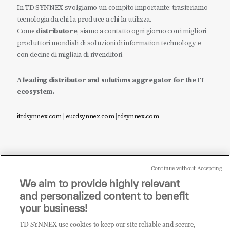
In TD SYNNEX svolgiamo un compito importante: trasferiamo
tecnologia da chi la produce a chi la utilizza.
Come
distributore
, siamo a contatto ogni giorno con i migliori
produttori mondiali di soluzioni di information technology e
con decine di migliaia di rivenditori.
A leading distributor and solutions aggregator for the IT
ecosystem.
it.tdsynnex.com
|
eu.tdsynnex.com
|
tdsynnex.com
Continue without Accepting
Sei un rivenditore di tecnologia e desideri acquistare
We aim to provide highly relevant
i prodotti o le soluzioni trattate sul blog?
and personalized content to benefit
CLICCA QUI E DIVENTA
your business!
CLIENTE TD SYNNEX
TD SYNNEX use cookies to keep our site reliable and secure,