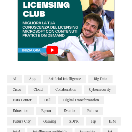
AI
App
Artificial Intelligence
Big Data
Cisco
Cloud
Collaboration
Cybersecurity
Data Center
Dell
Digital Transformation
Education
Epson
Evento
Futura
Futura City
Gaming
GDPR
Hp
IBM
Intel
Intelligenza Artificiale
Intervista
Iot