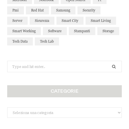
Pmi
Red Hat
Samsung
Security
Server
Sicurezza
Smart City
Smart Living
Smart Working
Software
Stampanti
Storage
Tech Data
Tech Lab
Search
for:
CATEGORIE
Categorie