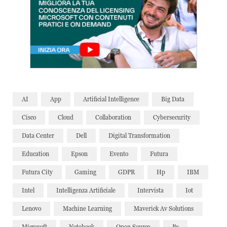
AI
App
Artificial Intelligence
Big Data
Cisco
Cloud
Collaboration
Cybersecurity
Data Center
Dell
Digital Transformation
Education
Epson
Evento
Futura
Futura City
Gaming
GDPR
Hp
IBM
Intel
Intelligenza Artificiale
Intervista
Iot
Lenovo
Machine Learning
Maverick Av Solutions
Microsoft
Notebook
Open Source
Pc