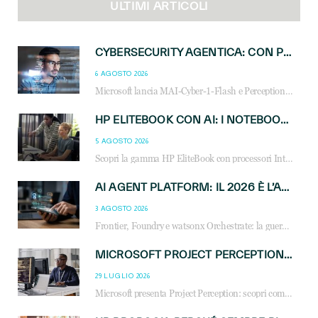
ULTIMI ARTICOLI
CYBERSECURITY AGENTICA: CON PERCEPTION E MAI-CYBER-1-FLASH MICROSOFT APRE NUOVI SERVIZI PER IL CANALE
6 AGOSTO 2026
Microsoft lancia MAI-Cyber-1-Flash e Perception: cybersecurity agentica in preview dal 3 novembre. Cosa cambia per MSP, system integrator e reseller.
HP ELITEBOOK CON AI: I NOTEBOOK BUSINESS INTELLIGENTI CHE TRASFORMANO PRODUTTIVITÀ, SICUREZZA E LAVORO IBRIDO
5 AGOSTO 2026
Scopri la gamma HP EliteBook con processori Intel® Core™ Ultra e AMD Ryzen™ AI. Notebook business progettati per aumentare la produttività, migliorare la collaborazione e garantire sicurezza avanzata in ufficio e in mobilità.
AI AGENT PLATFORM: IL 2026 È L’ANNO DEL «SISTEMA OPERATIVO» PER GLI AGENTI AZIENDALI
3 AGOSTO 2026
Frontier, Foundry e watsonx Orchestrate: la guerra delle piattaforme AI agent ridisegna il mercato IT. Cosa cambia per reseller, MSP e system integrator.
MICROSOFT PROJECT PERCEPTION: COME GLI AGENTI AI CAMBIERANNO SOC, CYBERSECURITY E SERVIZI MSP
29 LUGLIO 2026
Microsoft presenta Project Perception: scopri come gli agenti AI possono trasformare cybersecurity, SOC e servizi gestiti degli MSP.