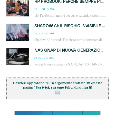
HP PROBOOK: PERCHÉ SEMPRE PIÙ AZIENDE SCELGONO NOTEBOOK PROGETTATI PER IL LAVORO MODERNO
27 LUGLIO 2026
HP ProBook: 5 motivi per cui le aziende scelgono i notebook business HP per migliorare produttività, sicurezza e gestione dell’AI.
SHADOW AI: IL RISCHIO INVISIBILE CHE LE AZIENDE POSSONO GOVERNARE
23 LUGLIO 2026
Shadow AI riguardo l’impiego non autorizzato di sistemi AI all’interno dell’azienda. E’ una pratica che si diffonde a partire dai dipendenti fino ai dirigenti e mette a repentaglio la cybersecurity, con costi più elevati per le organizzazioni. Due recenti report illustrano il fenomeno e forniscono dati in merito
NAS QNAP DI NUOVA GENERAZIONE: PIÙ PRESTAZIONI, SCALABILITÀ E PROTEZIONE DEI DATI PER LE INFRASTRUTTURE IT MODERNE
22 LUGLIO 2026
Scopri la nuova gamma NAS QNAP TS-h1465U-RP, TS-h1065eU e TS-h665U: storage aziendale con ZFS, DDR5, E1.S NVMe e connettività 2.5GbE per backup, virtualizzazione e cybersecurity.
Desideri approfondire un argomento trattato su queste
pagine?
Scrivici, saremo felici di aiutarti!