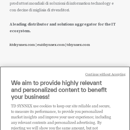
produttori mondiali di soluzioni di information technology e
con decine di migliaia di rivenditori.
A leading distributor and solutions aggregator for the IT
ecosystem.
it.tdsynnex.com
|
eu.tdsynnex.com
|
tdsynnex.com
Continue without Accepting
Sei un rivenditore di tecnologia e desideri acquistare
We aim to provide highly relevant
i prodotti o le soluzioni trattate sul blog?
and personalized content to benefit
CLICCA QUI E DIVENTA
your business!
CLIENTE TD SYNNEX
TD SYNNEX use cookies to keep our site reliable and secure,
to measure its performance, to provide you personalized
market insights and improve your user experience; including
any relevant contents and personalized advertising. By
rejecting we will show you the same amount, but not