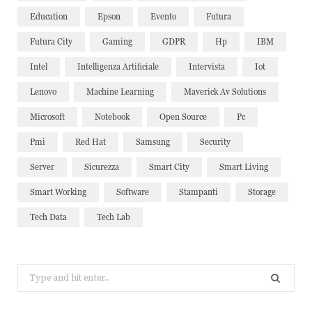
Education
Epson
Evento
Futura
Futura City
Gaming
GDPR
Hp
IBM
Intel
Intelligenza Artificiale
Intervista
Iot
Lenovo
Machine Learning
Maverick Av Solutions
Microsoft
Notebook
Open Source
Pc
Pmi
Red Hat
Samsung
Security
Server
Sicurezza
Smart City
Smart Living
Smart Working
Software
Stampanti
Storage
Tech Data
Tech Lab
Search
for: