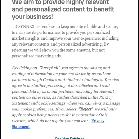
We aim to provide highly relevant
i prodotti o le soluzioni trattate sul blog?
and personalized content to benefit
CLICCA QUI E DIVENTA
your business!
CLIENTE TD SYNNEX
TD SYNNEX use cookies to keep our site reliable and secure,
to measure its performance, to provide you personalized
market insights and improve your user experience; including
any relevant contents and personalized advertising. By
rejecting we will show you the same amount, but not
personalized marketing ads.
By clicking on
"Accept all"
you agree to the saving and
reading of information on your end device by us and our
partners through Cookies and similar technologies. You also
agree to the further processing of the collected and read
personal data by us or our partners, including for relevant
content on other sites, as further described in the Privacy
Statement and Cookie settings where you can always manage
your cookie preferences. If you select
"Reject"
, we will only
© 2026 TD SYNNEX Italy S.r.l. - Sede legale: via Luigi Russolo 9, 20138 Milano
apply cookies being necessary for the operation of this
(MI) - Numero di iscrizione al Registro delle Imprese di Milano e Codice Fiscale:
website, which do not require your consent.
Privacy
07092780159 - P.IVA: 07092780159 - Eur 12.569.000,00 i.v - TD SYNNEX e TD
Statement
SYNNEX logo sono marchi registrati di TD SYNNEX Corporation negli Stati Uniti e
in altri Paesi. Società a socio unico soggetta all’attività di direzione e coordinamento