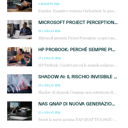
3 AGOSTO 2026
Frontier, Foundry e watsonx Orchestrate: la guerra delle piattaforme AI agent ridisegna il mercato IT. Cosa cambia per reseller, MSP e system integrator.
MICROSOFT PROJECT PERCEPTION: COME GLI AGENTI AI CAMBIERANNO SOC, CYBERSECURITY E SERVIZI MSP
29 LUGLIO 2026
Microsoft presenta Project Perception: scopri come gli agenti AI possono trasformare cybersecurity, SOC e servizi gestiti degli MSP.
HP PROBOOK: PERCHÉ SEMPRE PIÙ AZIENDE SCELGONO NOTEBOOK PROGETTATI PER IL LAVORO MODERNO
27 LUGLIO 2026
HP ProBook: 5 motivi per cui le aziende scelgono i notebook business HP per migliorare produttività, sicurezza e gestione dell’AI.
SHADOW AI: IL RISCHIO INVISIBILE CHE LE AZIENDE POSSONO GOVERNARE
23 LUGLIO 2026
Shadow AI riguardo l’impiego non autorizzato di sistemi AI all’interno dell’azienda. E’ una pratica che si diffonde a partire dai dipendenti fino ai dirigenti e mette a repentaglio la cybersecurity, con costi più elevati per le organizzazioni. Due recenti report illustrano il fenomeno e forniscono dati in merito
NAS QNAP DI NUOVA GENERAZIONE: PIÙ PRESTAZIONI, SCALABILITÀ E PROTEZIONE DEI DATI PER LE INFRASTRUTTURE IT MODERNE
22 LUGLIO 2026
Scopri la nuova gamma NAS QNAP TS-h1465U-RP, TS-h1065eU e TS-h665U: storage aziendale con ZFS, DDR5, E1.S NVMe e connettività 2.5GbE per backup, virtualizzazione e cybersecurity.