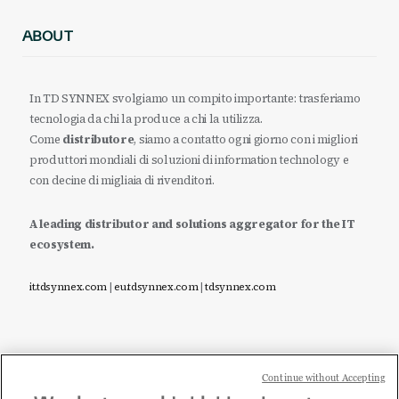
ABOUT
In TD SYNNEX svolgiamo un compito importante: trasferiamo
tecnologia da chi la produce a chi la utilizza.
Come
distributore
, siamo a contatto ogni giorno con i migliori
produttori mondiali di soluzioni di information technology e
con decine di migliaia di rivenditori.
A leading distributor and solutions aggregator for the IT
ecosystem.
it.tdsynnex.com
|
eu.tdsynnex.com
|
tdsynnex.com
Continue without Accepting
Sei un rivenditore di tecnologia e desideri acquistare