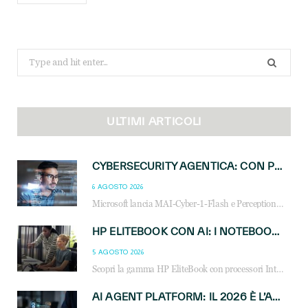
Search
for:
ULTIMI ARTICOLI
CYBERSECURITY AGENTICA: CON PERCEPTION E MAI-CYBER-1-FLASH MICROSOFT APRE NUOVI SERVIZI PER IL CANALE
6 AGOSTO 2026
Microsoft lancia MAI-Cyber-1-Flash e Perception: cybersecurity agentica in preview dal 3 novembre. Cosa cambia per MSP, system integrator e reseller.
HP ELITEBOOK CON AI: I NOTEBOOK BUSINESS INTELLIGENTI CHE TRASFORMANO PRODUTTIVITÀ, SICUREZZA E LAVORO IBRIDO
5 AGOSTO 2026
Scopri la gamma HP EliteBook con processori Intel® Core™ Ultra e AMD Ryzen™ AI. Notebook business progettati per aumentare la produttività, migliorare la collaborazione e garantire sicurezza avanzata in ufficio e in mobilità.
AI AGENT PLATFORM: IL 2026 È L’ANNO DEL «SISTEMA OPERATIVO» PER GLI AGENTI AZIENDALI