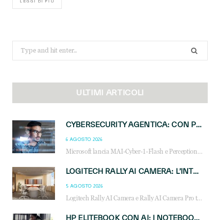
LEGGI DI PIÙ
Search
for:
ULTIMI ARTICOLI
CYBERSECURITY AGENTICA: CON PERCEPTION E MAI-CYBER-1-FLASH MICROSOFT APRE NUOVI SERVIZI PER IL CANALE
6 AGOSTO 2026
Microsoft lancia MAI-Cyber-1-Flash e Perception: cybersecurity agentica in preview dal 3 novembre. Cosa cambia per MSP, system integrator e reseller.
LOGITECH RALLY AI CAMERA: L’INTELLIGENZA ARTIFICIALE ENTRA NELLE SALE RIUNIONI DI NUOVA GENERAZIONE
5 AGOSTO 2026
Logitech Rally AI Camera e Rally AI Camera Pro trasformano gli spazi di collaborazione con AI, inquadratura intelligente, multi-camera e gestione avanzata dei meeting ibridi.
HP ELITEBOOK CON AI: I NOTEBOOK BUSINESS INTELLIGENTI CHE TRASFORMANO PRODUTTIVITÀ, SICUREZZA E LAVORO IBRIDO