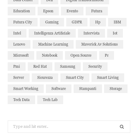
Education
Epson
Evento
Futura
Futura City
Gaming
GDPR
Hp
IBM
Intel
Intelligenza Artificiale
Intervista
Iot
Lenovo
Machine Learning
Maverick Av Solutions
Microsoft
Notebook
Open Source
Pc
Pmi
Red Hat
Samsung
Security
Server
Sicurezza
Smart City
Smart Living
Smart Working
Software
Stampanti
Storage
Tech Data
Tech Lab
Search
for: