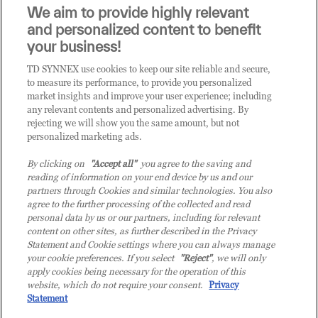
Sei un rivenditore di tecnologia e desideri acquistare
We aim to provide highly relevant
i prodotti o le soluzioni trattate sul blog?
and personalized content to benefit
CLICCA QUI E DIVENTA
your business!
CLIENTE TD SYNNEX
TD SYNNEX use cookies to keep our site reliable and secure,
to measure its performance, to provide you personalized
market insights and improve your user experience; including
any relevant contents and personalized advertising. By
rejecting we will show you the same amount, but not
personalized marketing ads.
By clicking on
"Accept all"
you agree to the saving and
reading of information on your end device by us and our
partners through Cookies and similar technologies. You also
agree to the further processing of the collected and read
personal data by us or our partners, including for relevant
content on other sites, as further described in the Privacy
Statement and Cookie settings where you can always manage
your cookie preferences. If you select
"Reject"
, we will only
© 2026 TD SYNNEX Italy S.r.l. - Sede legale: via Luigi Russolo 9, 20138 Milano
apply cookies being necessary for the operation of this
(MI) - Numero di iscrizione al Registro delle Imprese di Milano e Codice Fiscale:
website, which do not require your consent.
Privacy
07092780159 - P.IVA: 07092780159 - Eur 12.569.000,00 i.v - TD SYNNEX e TD
Statement
SYNNEX logo sono marchi registrati di TD SYNNEX Corporation negli Stati Uniti e