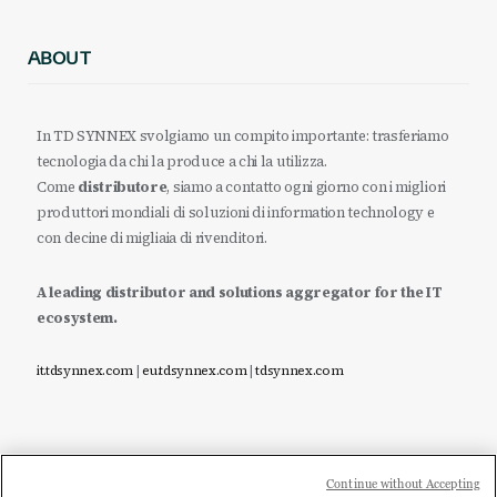
ABOUT
In TD SYNNEX svolgiamo un compito importante: trasferiamo
tecnologia da chi la produce a chi la utilizza.
Come
distributore
, siamo a contatto ogni giorno con i migliori
produttori mondiali di soluzioni di information technology e
con decine di migliaia di rivenditori.
A leading distributor and solutions aggregator for the IT
ecosystem.
it.tdsynnex.com
|
eu.tdsynnex.com
|
tdsynnex.com
Continue without Accepting