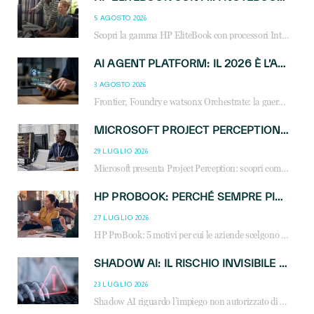
5 AGOSTO 2026
Scopri la gamma HP EliteBook con processori Intel® Core™ Ultra e AMD Ryzen™ AI. Notebook business progettati per aumentare la produttività, migliorare la collaborazione e garantire sicurezza avanzata in ufficio e in mobilità.
AI AGENT PLATFORM: IL 2026 È L’ANNO DEL «SISTEMA OPERATIVO» PER GLI AGENTI AZIENDALI
3 AGOSTO 2026
Frontier, Foundry e watsonx Orchestrate: la guerra delle piattaforme AI agent ridisegna il mercato IT. Cosa cambia per reseller, MSP e system integrator.
MICROSOFT PROJECT PERCEPTION: COME GLI AGENTI AI CAMBIERANNO SOC, CYBERSECURITY E SERVIZI MSP
29 LUGLIO 2026
Microsoft presenta Project Perception: scopri come gli agenti AI possono trasformare cybersecurity, SOC e servizi gestiti degli MSP.
HP PROBOOK: PERCHÉ SEMPRE PIÙ AZIENDE SCELGONO NOTEBOOK PROGETTATI PER IL LAVORO MODERNO
27 LUGLIO 2026
HP ProBook: 5 motivi per cui le aziende scelgono i notebook business HP per migliorare produttività, sicurezza e gestione dell’AI.
SHADOW AI: IL RISCHIO INVISIBILE CHE LE AZIENDE POSSONO GOVERNARE
23 LUGLIO 2026
Shadow AI riguardo l’impiego non autorizzato di sistemi AI all’interno dell’azienda. E’ una pratica che si diffonde a partire dai dipendenti fino ai dirigenti e mette a repentaglio la cybersecurity, con costi più elevati per le organizzazioni. Due recenti report illustrano il fenomeno e forniscono dati in merito