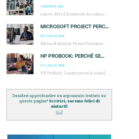
3 AGOSTO 2026
Lenovo 360 è il framework che aiuta partner e clienti a crescere attraverso AI, sostenibilità, servizi e competenze. Scopri vantaggi, opportunità e casi d’uso.
MICROSOFT PROJECT PERCEPTION: COME GLI AGENTI AI CAMBIERANNO SOC, CYBERSECURITY E SERVIZI MSP
29 LUGLIO 2026
Microsoft presenta Project Perception: scopri come gli agenti AI possono trasformare cybersecurity, SOC e servizi gestiti degli MSP.
HP PROBOOK: PERCHÉ SEMPRE PIÙ AZIENDE SCELGONO NOTEBOOK PROGETTATI PER IL LAVORO MODERNO
27 LUGLIO 2026
HP ProBook: 5 motivi per cui le aziende scelgono i notebook business HP per migliorare produttività, sicurezza e gestione dell’AI.
Desideri approfondire un argomento trattato su
queste pagine?
Scrivici, saremo felici di
aiutarti!