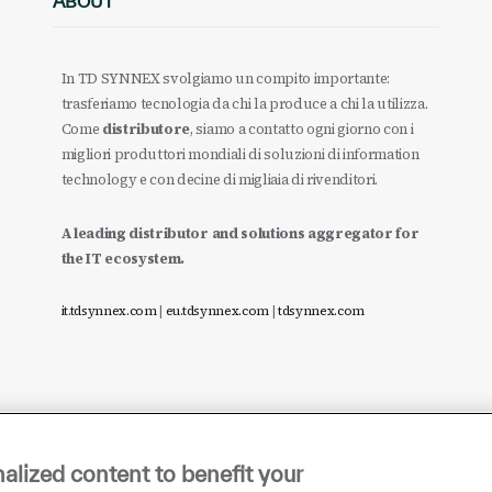
ABOUT
In TD SYNNEX svolgiamo un compito importante:
trasferiamo tecnologia da chi la produce a chi la utilizza.
Come
distributore
, siamo a contatto ogni giorno con i
migliori produttori mondiali di soluzioni di information
technology e con decine di migliaia di rivenditori.
A leading distributor and solutions aggregator for
the IT ecosystem.
it.tdsynnex.com
|
eu.tdsynnex.com
|
tdsynnex.com
alized content to benefit your