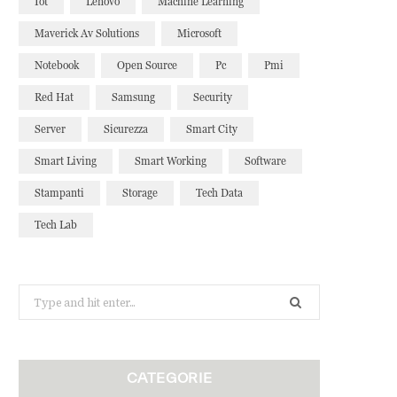
Iot
Lenovo
Machine Learning
Maverick Av Solutions
Microsoft
Notebook
Open Source
Pc
Pmi
Red Hat
Samsung
Security
Server
Sicurezza
Smart City
Smart Living
Smart Working
Software
Stampanti
Storage
Tech Data
Tech Lab
Search
for:
CATEGORIE