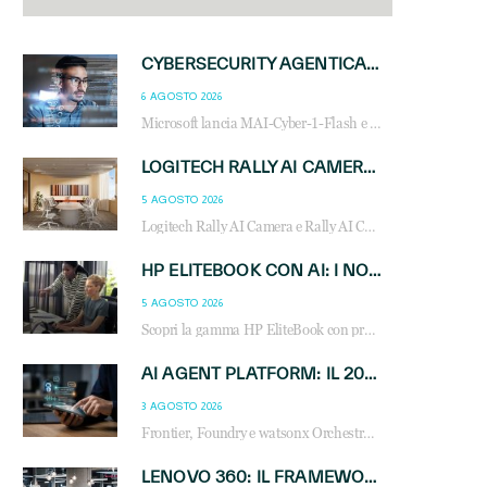
CYBERSECURITY AGENTICA: CON PERCEPTION E MAI-CYBER-1-FLASH MICROSOFT APRE NUOVI SERVIZI PER IL CANALE
6 AGOSTO 2026
Microsoft lancia MAI-Cyber-1-Flash e Perception: cybersecurity agentica in preview dal 3 novembre. Cosa cambia per MSP, system integrator e reseller.
LOGITECH RALLY AI CAMERA: L’INTELLIGENZA ARTIFICIALE ENTRA NELLE SALE RIUNIONI DI NUOVA GENERAZIONE
5 AGOSTO 2026
Logitech Rally AI Camera e Rally AI Camera Pro trasformano gli spazi di collaborazione con AI, inquadratura intelligente, multi-camera e gestione avanzata dei meeting ibridi.
HP ELITEBOOK CON AI: I NOTEBOOK BUSINESS INTELLIGENTI CHE TRASFORMANO PRODUTTIVITÀ, SICUREZZA E LAVORO IBRIDO
5 AGOSTO 2026
Scopri la gamma HP EliteBook con processori Intel® Core™ Ultra e AMD Ryzen™ AI. Notebook business progettati per aumentare la produttività, migliorare la collaborazione e garantire sicurezza avanzata in ufficio e in mobilità.
AI AGENT PLATFORM: IL 2026 È L’ANNO DEL «SISTEMA OPERATIVO» PER GLI AGENTI AZIENDALI
3 AGOSTO 2026
Frontier, Foundry e watsonx Orchestrate: la guerra delle piattaforme AI agent ridisegna il mercato IT. Cosa cambia per reseller, MSP e system integrator.
LENOVO 360: IL FRAMEWORK CHE UNISCE INNOVAZIONE, SOSTENIBILITÀ E CRESCITA DEL BUSINESS