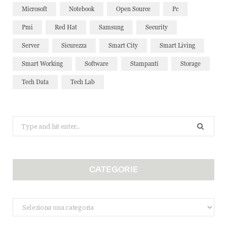
Microsoft
Notebook
Open Source
Pc
Pmi
Red Hat
Samsung
Security
Server
Sicurezza
Smart City
Smart Living
Smart Working
Software
Stampanti
Storage
Tech Data
Tech Lab
Search
for:
CATEGORIE
Categorie