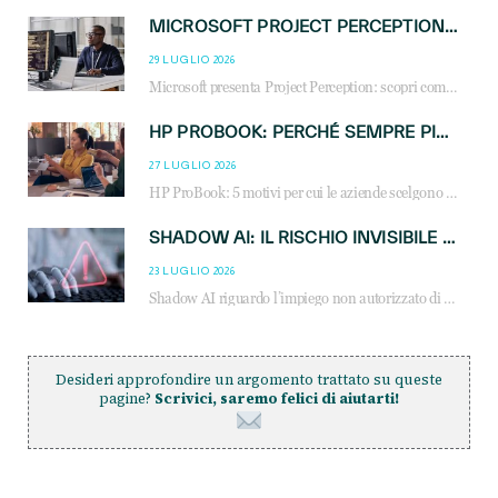
MICROSOFT PROJECT PERCEPTION: COME GLI AGENTI AI CAMBIERANNO SOC, CYBERSECURITY E SERVIZI MSP
29 LUGLIO 2026
Microsoft presenta Project Perception: scopri come gli agenti AI possono trasformare cybersecurity, SOC e servizi gestiti degli MSP.
HP PROBOOK: PERCHÉ SEMPRE PIÙ AZIENDE SCELGONO NOTEBOOK PROGETTATI PER IL LAVORO MODERNO
27 LUGLIO 2026
HP ProBook: 5 motivi per cui le aziende scelgono i notebook business HP per migliorare produttività, sicurezza e gestione dell’AI.
SHADOW AI: IL RISCHIO INVISIBILE CHE LE AZIENDE POSSONO GOVERNARE
23 LUGLIO 2026
Shadow AI riguardo l’impiego non autorizzato di sistemi AI all’interno dell’azienda. E’ una pratica che si diffonde a partire dai dipendenti fino ai dirigenti e mette a repentaglio la cybersecurity, con costi più elevati per le organizzazioni. Due recenti report illustrano il fenomeno e forniscono dati in merito
Desideri approfondire un argomento trattato su queste
pagine?
Scrivici, saremo felici di aiutarti!