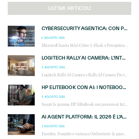
ULTIMI ARTICOLI
CYBERSECURITY AGENTICA: CON PERCEPTION E MAI-CYBER-1-FLASH MICROSOFT APRE NUOVI SERVIZI PER IL CANALE
6 AGOSTO 2026
Microsoft lancia MAI-Cyber-1-Flash e Perception: cybersecurity agentica in preview dal 3 novembre. Cosa cambia per MSP, system integrator e reseller.
LOGITECH RALLY AI CAMERA: L’INTELLIGENZA ARTIFICIALE ENTRA NELLE SALE RIUNIONI DI NUOVA GENERAZIONE
5 AGOSTO 2026
Logitech Rally AI Camera e Rally AI Camera Pro trasformano gli spazi di collaborazione con AI, inquadratura intelligente, multi-camera e gestione avanzata dei meeting ibridi.
HP ELITEBOOK CON AI: I NOTEBOOK BUSINESS INTELLIGENTI CHE TRASFORMANO PRODUTTIVITÀ, SICUREZZA E LAVORO IBRIDO
5 AGOSTO 2026
Scopri la gamma HP EliteBook con processori Intel® Core™ Ultra e AMD Ryzen™ AI. Notebook business progettati per aumentare la produttività, migliorare la collaborazione e garantire sicurezza avanzata in ufficio e in mobilità.
AI AGENT PLATFORM: IL 2026 È L’ANNO DEL «SISTEMA OPERATIVO» PER GLI AGENTI AZIENDALI
3 AGOSTO 2026
Frontier, Foundry e watsonx Orchestrate: la guerra delle piattaforme AI agent ridisegna il mercato IT. Cosa cambia per reseller, MSP e system integrator.