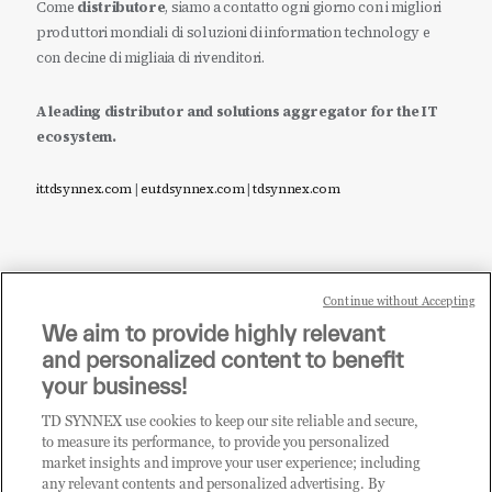
Come
distributore
, siamo a contatto ogni giorno con i migliori
produttori mondiali di soluzioni di information technology e
con decine di migliaia di rivenditori.
A leading distributor and solutions aggregator for the IT
ecosystem.
it.tdsynnex.com
|
eu.tdsynnex.com
|
tdsynnex.com
Continue without Accepting
Sei un rivenditore di tecnologia e desideri acquistare
We aim to provide highly relevant
i prodotti o le soluzioni trattate sul blog?
and personalized content to benefit
CLICCA QUI E DIVENTA
your business!
CLIENTE TD SYNNEX
TD SYNNEX use cookies to keep our site reliable and secure,
to measure its performance, to provide you personalized
market insights and improve your user experience; including
any relevant contents and personalized advertising. By