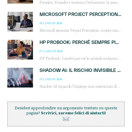
Frontier, Foundry e watsonx Orchestrate: la guerra delle piattaforme AI agent ridisegna il mercato IT. Cosa cambia per reseller, MSP e system integrator.
MICROSOFT PROJECT PERCEPTION: COME GLI AGENTI AI CAMBIERANNO SOC, CYBERSECURITY E SERVIZI MSP
29 LUGLIO 2026
Microsoft presenta Project Perception: scopri come gli agenti AI possono trasformare cybersecurity, SOC e servizi gestiti degli MSP.
HP PROBOOK: PERCHÉ SEMPRE PIÙ AZIENDE SCELGONO NOTEBOOK PROGETTATI PER IL LAVORO MODERNO
27 LUGLIO 2026
HP ProBook: 5 motivi per cui le aziende scelgono i notebook business HP per migliorare produttività, sicurezza e gestione dell’AI.
SHADOW AI: IL RISCHIO INVISIBILE CHE LE AZIENDE POSSONO GOVERNARE
23 LUGLIO 2026
Shadow AI riguardo l’impiego non autorizzato di sistemi AI all’interno dell’azienda. E’ una pratica che si diffonde a partire dai dipendenti fino ai dirigenti e mette a repentaglio la cybersecurity, con costi più elevati per le organizzazioni. Due recenti report illustrano il fenomeno e forniscono dati in merito
Desideri approfondire un argomento trattato su queste
pagine?
Scrivici, saremo felici di aiutarti!