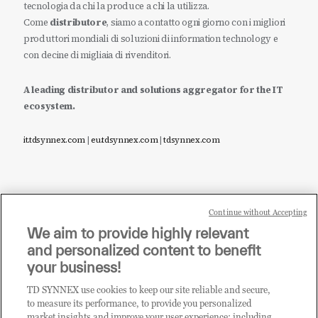
tecnologia da chi la produce a chi la utilizza.
Come
distributore
, siamo a contatto ogni giorno con i migliori
produttori mondiali di soluzioni di information technology e
con decine di migliaia di rivenditori.
A leading distributor and solutions aggregator for the IT
ecosystem.
it.tdsynnex.com
|
eu.tdsynnex.com
|
tdsynnex.com
Continue without Accepting
Sei un rivenditore di tecnologia e desideri acquistare
We aim to provide highly relevant
i prodotti o le soluzioni trattate sul blog?
and personalized content to benefit
CLICCA QUI E DIVENTA
your business!
CLIENTE TD SYNNEX
TD SYNNEX use cookies to keep our site reliable and secure,
to measure its performance, to provide you personalized
market insights and improve your user experience; including