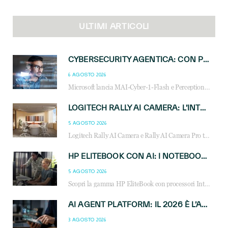
ULTIMI ARTICOLI
CYBERSECURITY AGENTICA: CON PERCEPTION E MAI-CYBER-1-FLASH MICROSOFT APRE NUOVI SERVIZI PER IL CANALE
6 AGOSTO 2026
Microsoft lancia MAI-Cyber-1-Flash e Perception: cybersecurity agentica in preview dal 3 novembre. Cosa cambia per MSP, system integrator e reseller.
LOGITECH RALLY AI CAMERA: L’INTELLIGENZA ARTIFICIALE ENTRA NELLE SALE RIUNIONI DI NUOVA GENERAZIONE
5 AGOSTO 2026
Logitech Rally AI Camera e Rally AI Camera Pro trasformano gli spazi di collaborazione con AI, inquadratura intelligente, multi-camera e gestione avanzata dei meeting ibridi.
HP ELITEBOOK CON AI: I NOTEBOOK BUSINESS INTELLIGENTI CHE TRASFORMANO PRODUTTIVITÀ, SICUREZZA E LAVORO IBRIDO
5 AGOSTO 2026
Scopri la gamma HP EliteBook con processori Intel® Core™ Ultra e AMD Ryzen™ AI. Notebook business progettati per aumentare la produttività, migliorare la collaborazione e garantire sicurezza avanzata in ufficio e in mobilità.
AI AGENT PLATFORM: IL 2026 È L’ANNO DEL «SISTEMA OPERATIVO» PER GLI AGENTI AZIENDALI
3 AGOSTO 2026