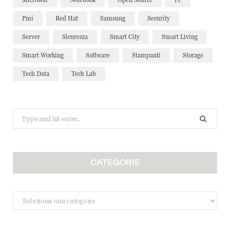
Pmi
Red Hat
Samsung
Security
Server
Sicurezza
Smart City
Smart Living
Smart Working
Software
Stampanti
Storage
Tech Data
Tech Lab
Search
for:
CATEGORIE
Categorie