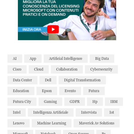
AI
App
Artificial Intelligence
Big Data
Cisco
Cloud
Collaboration
Cybersecurity
Data Center
Dell
Digital Transformation
Education
Epson
Evento
Futura
Futura City
Gaming
GDPR
Hp
IBM
Intel
Intelligenza Artificiale
Intervista
Iot
Lenovo
Machine Learning
Maverick Av Solutions
Microsoft
Notebook
Open Source
Pc