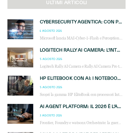
ULTIMI ARTICOLI
CYBERSECURITY AGENTICA: CON PERCEPTION E MAI-CYBER-1-FLASH MICROSOFT APRE NUOVI SERVIZI PER IL CANALE
6 AGOSTO 2026
Microsoft lancia MAI-Cyber-1-Flash e Perception: cybersecurity agentica in preview dal 3 novembre. Cosa cambia per MSP, system integrator e reseller.
LOGITECH RALLY AI CAMERA: L’INTELLIGENZA ARTIFICIALE ENTRA NELLE SALE RIUNIONI DI NUOVA GENERAZIONE
5 AGOSTO 2026
Logitech Rally AI Camera e Rally AI Camera Pro trasformano gli spazi di collaborazione con AI, inquadratura intelligente, multi-camera e gestione avanzata dei meeting ibridi.
HP ELITEBOOK CON AI: I NOTEBOOK BUSINESS INTELLIGENTI CHE TRASFORMANO PRODUTTIVITÀ, SICUREZZA E LAVORO IBRIDO
5 AGOSTO 2026
Scopri la gamma HP EliteBook con processori Intel® Core™ Ultra e AMD Ryzen™ AI. Notebook business progettati per aumentare la produttività, migliorare la collaborazione e garantire sicurezza avanzata in ufficio e in mobilità.
AI AGENT PLATFORM: IL 2026 È L’ANNO DEL «SISTEMA OPERATIVO» PER GLI AGENTI AZIENDALI
3 AGOSTO 2026
Frontier, Foundry e watsonx Orchestrate: la guerra delle piattaforme AI agent ridisegna il mercato IT. Cosa cambia per reseller, MSP e system integrator.