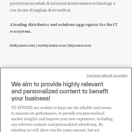
produttori mondiali di soluzioni di information technology e
con decine di migliaia di rivenditori.
A leading distributor and solutions aggregator for the IT
ecosystem.
it.tdsynnex.com
|
eu.tdsynnex.com
|
tdsynnex.com
Continue without Accepting
Sei un rivenditore di tecnologia e desideri acquistare
We aim to provide highly relevant
i prodotti o le soluzioni trattate sul blog?
and personalized content to benefit
CLICCA QUI E DIVENTA
your business!
CLIENTE TD SYNNEX
TD SYNNEX use cookies to keep our site reliable and secure,
to measure its performance, to provide you personalized
market insights and improve your user experience; including
any relevant contents and personalized advertising. By
rejecting we will show you the same amount, but not