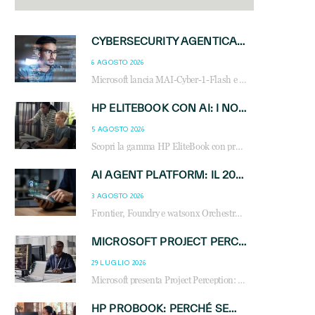
CYBERSECURITY AGENTICA: CON PERCEPTION E MAI-CYBER-1-FLASH MICROSOFT APRE NUOVI SERVIZI PER IL CANALE
6 AGOSTO 2026
Microsoft lancia MAI-Cyber-1-Flash e Perception: cybersecurity agentica in preview dal 3 novembre. Cosa cambia per MSP, system integrator e reseller.
HP ELITEBOOK CON AI: I NOTEBOOK BUSINESS INTELLIGENTI CHE TRASFORMANO PRODUTTIVITÀ, SICUREZZA E LAVORO IBRIDO
5 AGOSTO 2026
Scopri la gamma HP EliteBook con processori Intel® Core™ Ultra e AMD Ryzen™ AI. Notebook business progettati per aumentare la produttività, migliorare la collaborazione e garantire sicurezza avanzata in ufficio e in mobilità.
AI AGENT PLATFORM: IL 2026 È L’ANNO DEL «SISTEMA OPERATIVO» PER GLI AGENTI AZIENDALI
3 AGOSTO 2026
Frontier, Foundry e watsonx Orchestrate: la guerra delle piattaforme AI agent ridisegna il mercato IT. Cosa cambia per reseller, MSP e system integrator.
MICROSOFT PROJECT PERCEPTION: COME GLI AGENTI AI CAMBIERANNO SOC, CYBERSECURITY E SERVIZI MSP
29 LUGLIO 2026
Microsoft presenta Project Perception: scopri come gli agenti AI possono trasformare cybersecurity, SOC e servizi gestiti degli MSP.
HP PROBOOK: PERCHÉ SEMPRE PIÙ AZIENDE SCELGONO NOTEBOOK PROGETTATI PER IL LAVORO MODERNO