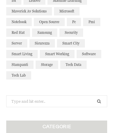
Iot
Lenovo
Machine Learning
Maverick Av Solutions
Microsoft
Notebook
Open Source
Pc
Pmi
Red Hat
Samsung
Security
Server
Sicurezza
Smart City
Smart Living
Smart Working
Software
Stampanti
Storage
Tech Data
Tech Lab
Search
for:
CATEGORIE