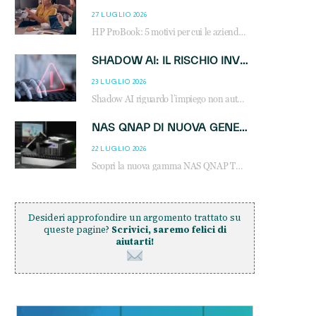
27 LUGLIO 2026
HP ProBook: 5 motivi per cui le aziende scelgono i notebook business HP per migliorare produttività, sicurezza e gestione dell’AI.
SHADOW AI: IL RISCHIO INVISIBILE CHE LE AZIENDE POSSONO GOVERNARE
23 LUGLIO 2026
Shadow AI riguardo l’impiego non autorizzato di sistemi AI all’interno dell’azienda. E’ una pratica che si diffonde a partire dai dipendenti fino ai dirigenti e mette a repentaglio la cybersecurity, con costi più elevati per le organizzazioni. Due recenti report illustrano il fenomeno e forniscono dati in merito
NAS QNAP DI NUOVA GENERAZIONE: PIÙ PRESTAZIONI, SCALABILITÀ E PROTEZIONE DEI DATI PER LE INFRASTRUTTURE IT MODERNE
22 LUGLIO 2026
Scopri la nuova gamma NAS QNAP TS-h1465U-RP, TS-h1065eU e TS-h665U: storage aziendale con ZFS, DDR5, E1.S NVMe e connettività 2.5GbE per backup, virtualizzazione e cybersecurity.
Desideri approfondire un argomento trattato su
queste pagine?
Scrivici, saremo felici di
aiutarti!