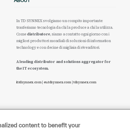
ABOUT
In TD SYNNEX svolgiamo un compito importante:
trasferiamo tecnologia da chi la produce a chi la utilizza.
Come
distributore
, siamo a contatto ogni giorno con i
migliori produttori mondiali di soluzioni di information
technology e con decine di migliaia di rivenditori.
A leading distributor and solutions aggregator for
the IT ecosystem.
it.tdsynnex.com
|
eu.tdsynnex.com
|
tdsynnex.com
alized content to benefit your