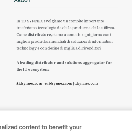
ABOUT
In TD SYNNEX svolgiamo un compito importante:
trasferiamo tecnologia da chi la produce a chi la utilizza.
Come
distributore
, siamo a contatto ogni giorno con i
migliori produttori mondiali di soluzioni di information
technology e con decine di migliaia di rivenditori.
A leading distributor and solutions aggregator for
the IT ecosystem.
it.tdsynnex.com
|
eu.tdsynnex.com
|
tdsynnex.com
alized content to benefit your