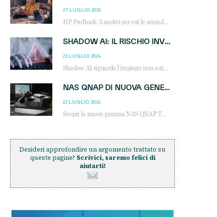
27 LUGLIO 2026
HP ProBook: 5 motivi per cui le aziende scelgono i notebook business HP per migliorare produttività, sicurezza e gestione dell’AI.
SHADOW AI: IL RISCHIO INVISIBILE CHE LE AZIENDE POSSONO GOVERNARE
23 LUGLIO 2026
Shadow AI riguardo l’impiego non autorizzato di sistemi AI all’interno dell’azienda. E’ una pratica che si diffonde a partire dai dipendenti fino ai dirigenti e mette a repentaglio la cybersecurity, con costi più elevati per le organizzazioni. Due recenti report illustrano il fenomeno e forniscono dati in merito
NAS QNAP DI NUOVA GENERAZIONE: PIÙ PRESTAZIONI, SCALABILITÀ E PROTEZIONE DEI DATI PER LE INFRASTRUTTURE IT MODERNE
22 LUGLIO 2026
Scopri la nuova gamma NAS QNAP TS-h1465U-RP, TS-h1065eU e TS-h665U: storage aziendale con ZFS, DDR5, E1.S NVMe e connettività 2.5GbE per backup, virtualizzazione e cybersecurity.
Desideri approfondire un argomento trattato su
queste pagine?
Scrivici, saremo felici di
aiutarti!