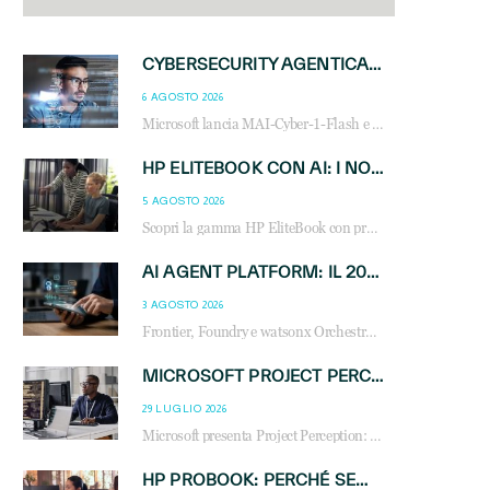
CYBERSECURITY AGENTICA: CON PERCEPTION E MAI-CYBER-1-FLASH MICROSOFT APRE NUOVI SERVIZI PER IL CANALE
6 AGOSTO 2026
Microsoft lancia MAI-Cyber-1-Flash e Perception: cybersecurity agentica in preview dal 3 novembre. Cosa cambia per MSP, system integrator e reseller.
HP ELITEBOOK CON AI: I NOTEBOOK BUSINESS INTELLIGENTI CHE TRASFORMANO PRODUTTIVITÀ, SICUREZZA E LAVORO IBRIDO
5 AGOSTO 2026
Scopri la gamma HP EliteBook con processori Intel® Core™ Ultra e AMD Ryzen™ AI. Notebook business progettati per aumentare la produttività, migliorare la collaborazione e garantire sicurezza avanzata in ufficio e in mobilità.
AI AGENT PLATFORM: IL 2026 È L’ANNO DEL «SISTEMA OPERATIVO» PER GLI AGENTI AZIENDALI
3 AGOSTO 2026
Frontier, Foundry e watsonx Orchestrate: la guerra delle piattaforme AI agent ridisegna il mercato IT. Cosa cambia per reseller, MSP e system integrator.
MICROSOFT PROJECT PERCEPTION: COME GLI AGENTI AI CAMBIERANNO SOC, CYBERSECURITY E SERVIZI MSP
29 LUGLIO 2026
Microsoft presenta Project Perception: scopri come gli agenti AI possono trasformare cybersecurity, SOC e servizi gestiti degli MSP.
HP PROBOOK: PERCHÉ SEMPRE PIÙ AZIENDE SCELGONO NOTEBOOK PROGETTATI PER IL LAVORO MODERNO