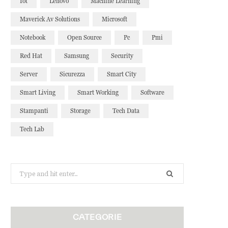
Iot
Lenovo
Machine Learning
Maverick Av Solutions
Microsoft
Notebook
Open Source
Pc
Pmi
Red Hat
Samsung
Security
Server
Sicurezza
Smart City
Smart Living
Smart Working
Software
Stampanti
Storage
Tech Data
Tech Lab
Search
for:
CATEGORIE