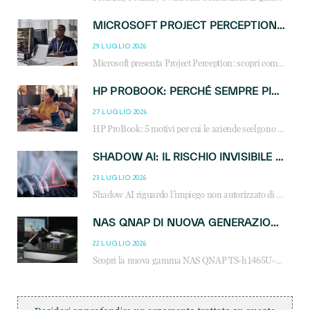
MICROSOFT PROJECT PERCEPTION: COME GLI AGENTI AI CAMBIERANNO SOC, CYBERSECURITY E SERVIZI MSP
29 LUGLIO 2026
Microsoft presenta Project Perception: scopri come gli agenti AI possono trasformare cybersecurity, SOC e servizi gestiti degli MSP.
HP PROBOOK: PERCHÉ SEMPRE PIÙ AZIENDE SCELGONO NOTEBOOK PROGETTATI PER IL LAVORO MODERNO
27 LUGLIO 2026
HP ProBook: 5 motivi per cui le aziende scelgono i notebook business HP per migliorare produttività, sicurezza e gestione dell’AI.
SHADOW AI: IL RISCHIO INVISIBILE CHE LE AZIENDE POSSONO GOVERNARE
23 LUGLIO 2026
Shadow AI riguardo l’impiego non autorizzato di sistemi AI all’interno dell’azienda. E’ una pratica che si diffonde a partire dai dipendenti fino ai dirigenti e mette a repentaglio la cybersecurity, con costi più elevati per le organizzazioni. Due recenti report illustrano il fenomeno e forniscono dati in merito
NAS QNAP DI NUOVA GENERAZIONE: PIÙ PRESTAZIONI, SCALABILITÀ E PROTEZIONE DEI DATI PER LE INFRASTRUTTURE IT MODERNE
22 LUGLIO 2026
Scopri la nuova gamma NAS QNAP TS-h1465U-RP, TS-h1065eU e TS-h665U: storage aziendale con ZFS, DDR5, E1.S NVMe e connettività 2.5GbE per backup, virtualizzazione e cybersecurity.