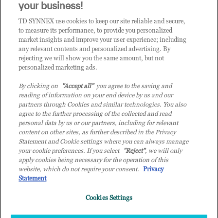
CLICCA QUI E DIVENTA
your business!
CLIENTE TD SYNNEX
TD SYNNEX use cookies to keep our site reliable and secure,
to measure its performance, to provide you personalized
market insights and improve your user experience; including
any relevant contents and personalized advertising. By
rejecting we will show you the same amount, but not
personalized marketing ads.
By clicking on
"Accept all"
you agree to the saving and
reading of information on your end device by us and our
partners through Cookies and similar technologies. You also
agree to the further processing of the collected and read
personal data by us or our partners, including for relevant
content on other sites, as further described in the Privacy
Statement and Cookie settings where you can always manage
your cookie preferences. If you select
"Reject"
, we will only
© 2026 TD SYNNEX Italy S.r.l. - Sede legale: via Luigi Russolo 9, 20138 Milano
apply cookies being necessary for the operation of this
(MI) - Numero di iscrizione al Registro delle Imprese di Milano e Codice Fiscale:
website, which do not require your consent.
Privacy
07092780159 - P.IVA: 07092780159 - Eur 12.569.000,00 i.v - TD SYNNEX e TD
Statement
SYNNEX logo sono marchi registrati di TD SYNNEX Corporation negli Stati Uniti e
Cookies Settings
in altri Paesi. Società a socio unico soggetta all’attività di direzione e coordinamento
della controllante TD SYNNEX Europe GmbH, con sede a Monaco (Germania).