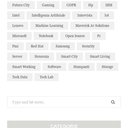
Futura City
Gaming
GDPR
Hp
IBM
Intel
Intelligenza Artificiale
Intervista
Iot
Lenovo
Machine Learning
Maverick Av Solutions
Microsoft
Notebook
Open Source
Pc
Pmi
Red Hat
Samsung
Security
Server
Sicurezza
Smart City
Smart Living
Smart Working
Software
Stampanti
Storage
Tech Data
Tech Lab
Search
for:
CATEGORIE