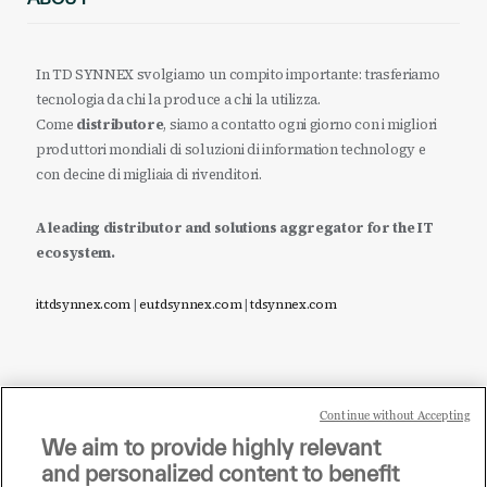
In TD SYNNEX svolgiamo un compito importante: trasferiamo
tecnologia da chi la produce a chi la utilizza.
Come
distributore
, siamo a contatto ogni giorno con i migliori
produttori mondiali di soluzioni di information technology e
con decine di migliaia di rivenditori.
A leading distributor and solutions aggregator for the IT
ecosystem.
it.tdsynnex.com
|
eu.tdsynnex.com
|
tdsynnex.com
Continue without Accepting
Sei un rivenditore di tecnologia e desideri acquistare
We aim to provide highly relevant
i prodotti o le soluzioni trattate sul blog?
and personalized content to benefit