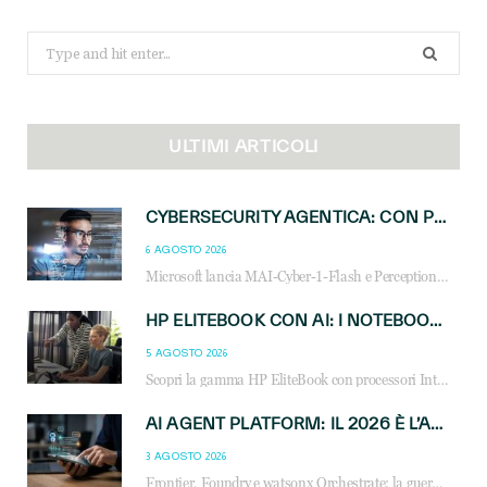
Search
for:
ULTIMI ARTICOLI
CYBERSECURITY AGENTICA: CON PERCEPTION E MAI-CYBER-1-FLASH MICROSOFT APRE NUOVI SERVIZI PER IL CANALE
6 AGOSTO 2026
Microsoft lancia MAI-Cyber-1-Flash e Perception: cybersecurity agentica in preview dal 3 novembre. Cosa cambia per MSP, system integrator e reseller.
HP ELITEBOOK CON AI: I NOTEBOOK BUSINESS INTELLIGENTI CHE TRASFORMANO PRODUTTIVITÀ, SICUREZZA E LAVORO IBRIDO
5 AGOSTO 2026
Scopri la gamma HP EliteBook con processori Intel® Core™ Ultra e AMD Ryzen™ AI. Notebook business progettati per aumentare la produttività, migliorare la collaborazione e garantire sicurezza avanzata in ufficio e in mobilità.
AI AGENT PLATFORM: IL 2026 È L’ANNO DEL «SISTEMA OPERATIVO» PER GLI AGENTI AZIENDALI
3 AGOSTO 2026
Frontier, Foundry e watsonx Orchestrate: la guerra delle piattaforme AI agent ridisegna il mercato IT. Cosa cambia per reseller, MSP e system integrator.