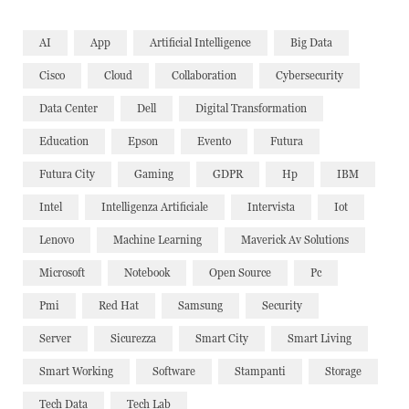
AI
App
Artificial Intelligence
Big Data
Cisco
Cloud
Collaboration
Cybersecurity
Data Center
Dell
Digital Transformation
Education
Epson
Evento
Futura
Futura City
Gaming
GDPR
Hp
IBM
Intel
Intelligenza Artificiale
Intervista
Iot
Lenovo
Machine Learning
Maverick Av Solutions
Microsoft
Notebook
Open Source
Pc
Pmi
Red Hat
Samsung
Security
Server
Sicurezza
Smart City
Smart Living
Smart Working
Software
Stampanti
Storage
Tech Data
Tech Lab