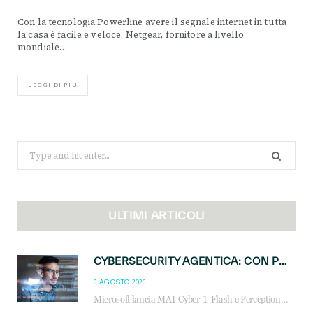
Con la tecnologia Powerline avere il segnale internet in tutta
la casa è facile e veloce. Netgear, fornitore a livello
mondiale…
LEGGI DI PIÙ
Search
for:
ULTIMI ARTICOLI
CYBERSECURITY AGENTICA: CON PERCEPTION E MAI-CYBER-1-FLASH MICROSOFT APRE NUOVI SERVIZI PER IL CANALE
6 AGOSTO 2026
Microsoft lancia MAI-Cyber-1-Flash e Perception: cybersecurity agentica in preview dal 3 novembre. Cosa cambia per MSP, system integrator e reseller.