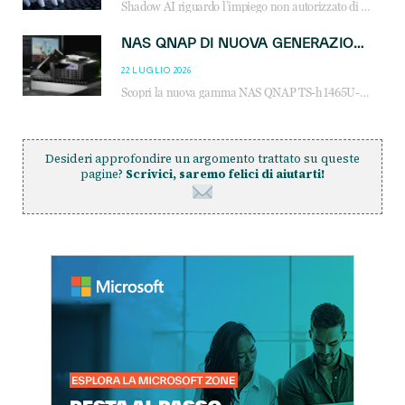
Shadow AI riguardo l’impiego non autorizzato di sistemi AI all’interno dell’azienda. E’ una pratica che si diffonde a partire dai dipendenti fino ai dirigenti e mette a repentaglio la cybersecurity, con costi più elevati per le organizzazioni. Due recenti report illustrano il fenomeno e forniscono dati in merito
NAS QNAP DI NUOVA GENERAZIONE: PIÙ PRESTAZIONI, SCALABILITÀ E PROTEZIONE DEI DATI PER LE INFRASTRUTTURE IT MODERNE
22 LUGLIO 2026
Scopri la nuova gamma NAS QNAP TS-h1465U-RP, TS-h1065eU e TS-h665U: storage aziendale con ZFS, DDR5, E1.S NVMe e connettività 2.5GbE per backup, virtualizzazione e cybersecurity.
Desideri approfondire un argomento trattato su queste
pagine?
Scrivici, saremo felici di aiutarti!