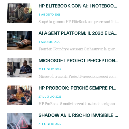
HP ELITEBOOK CON AI: I NOTEBOOK BUSINESS INTELLIGENTI CHE TRASFORMANO PRODUTTIVITÀ, SICUREZZA E LAVORO IBRIDO
5 AGOSTO 2026
Scopri la gamma HP EliteBook con processori Intel® Core™ Ultra e AMD Ryzen™ AI. Notebook business progettati per aumentare la produttività, migliorare la collaborazione e garantire sicurezza avanzata in ufficio e in mobilità.
AI AGENT PLATFORM: IL 2026 È L’ANNO DEL «SISTEMA OPERATIVO» PER GLI AGENTI AZIENDALI
3 AGOSTO 2026
Frontier, Foundry e watsonx Orchestrate: la guerra delle piattaforme AI agent ridisegna il mercato IT. Cosa cambia per reseller, MSP e system integrator.
MICROSOFT PROJECT PERCEPTION: COME GLI AGENTI AI CAMBIERANNO SOC, CYBERSECURITY E SERVIZI MSP
29 LUGLIO 2026
Microsoft presenta Project Perception: scopri come gli agenti AI possono trasformare cybersecurity, SOC e servizi gestiti degli MSP.
HP PROBOOK: PERCHÉ SEMPRE PIÙ AZIENDE SCELGONO NOTEBOOK PROGETTATI PER IL LAVORO MODERNO
27 LUGLIO 2026
HP ProBook: 5 motivi per cui le aziende scelgono i notebook business HP per migliorare produttività, sicurezza e gestione dell’AI.
SHADOW AI: IL RISCHIO INVISIBILE CHE LE AZIENDE POSSONO GOVERNARE
23 LUGLIO 2026