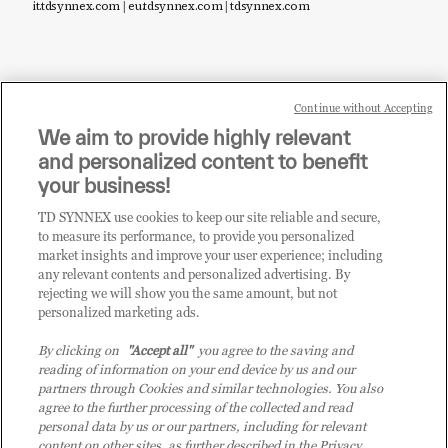
it.tdsynnex.com
|
eu.tdsynnex.com
|
tdsynnex.com
Continue without Accepting
Sei un rivenditore di tecnologia e desideri acquistare
We aim to provide highly relevant
i prodotti o le soluzioni trattate sul blog?
and personalized content to benefit
CLICCA QUI E DIVENTA
your business!
CLIENTE TD SYNNEX
TD SYNNEX use cookies to keep our site reliable and secure,
to measure its performance, to provide you personalized
market insights and improve your user experience; including
any relevant contents and personalized advertising. By
rejecting we will show you the same amount, but not
personalized marketing ads.
By clicking on
"Accept all"
you agree to the saving and
reading of information on your end device by us and our
partners through Cookies and similar technologies. You also
agree to the further processing of the collected and read
personal data by us or our partners, including for relevant
content on other sites, as further described in the Privacy