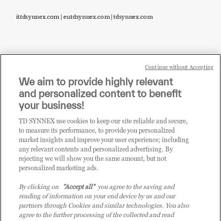
it.tdsynnex.com
|
eu.tdsynnex.com
|
tdsynnex.com
Continue without Accepting
Sei un rivenditore di tecnologia e desideri acquistare
We aim to provide highly relevant
i prodotti o le soluzioni trattate sul blog?
and personalized content to benefit
CLICCA QUI E DIVENTA
your business!
CLIENTE TD SYNNEX
TD SYNNEX use cookies to keep our site reliable and secure,
to measure its performance, to provide you personalized
market insights and improve your user experience; including
any relevant contents and personalized advertising. By
rejecting we will show you the same amount, but not
personalized marketing ads.
By clicking on
"Accept all"
you agree to the saving and
reading of information on your end device by us and our
partners through Cookies and similar technologies. You also
agree to the further processing of the collected and read