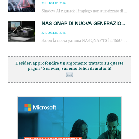
23 LUGLIO 2026
Shadow AI riguardo l’impiego non autorizzato di sistemi AI all’interno dell’azienda. E’ una pratica che si diffonde a partire dai dipendenti fino ai dirigenti e mette a repentaglio la cybersecurity, con costi più elevati per le organizzazioni. Due recenti report illustrano il fenomeno e forniscono dati in merito
NAS QNAP DI NUOVA GENERAZIONE: PIÙ PRESTAZIONI, SCALABILITÀ E PROTEZIONE DEI DATI PER LE INFRASTRUTTURE IT MODERNE
22 LUGLIO 2026
Scopri la nuova gamma NAS QNAP TS-h1465U-RP, TS-h1065eU e TS-h665U: storage aziendale con ZFS, DDR5, E1.S NVMe e connettività 2.5GbE per backup, virtualizzazione e cybersecurity.
Desideri approfondire un argomento trattato su queste
pagine?
Scrivici, saremo felici di aiutarti!