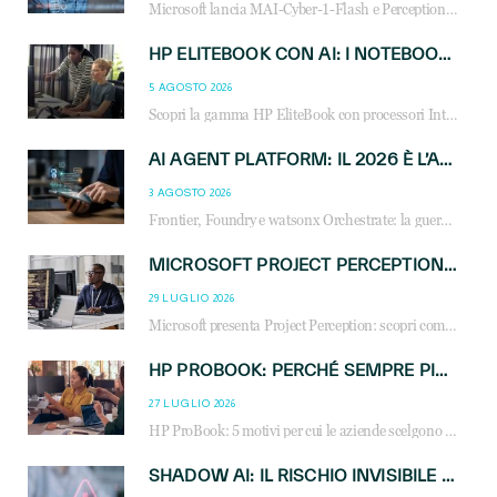
Microsoft lancia MAI-Cyber-1-Flash e Perception: cybersecurity agentica in preview dal 3 novembre. Cosa cambia per MSP, system integrator e reseller.
HP ELITEBOOK CON AI: I NOTEBOOK BUSINESS INTELLIGENTI CHE TRASFORMANO PRODUTTIVITÀ, SICUREZZA E LAVORO IBRIDO
5 AGOSTO 2026
Scopri la gamma HP EliteBook con processori Intel® Core™ Ultra e AMD Ryzen™ AI. Notebook business progettati per aumentare la produttività, migliorare la collaborazione e garantire sicurezza avanzata in ufficio e in mobilità.
AI AGENT PLATFORM: IL 2026 È L’ANNO DEL «SISTEMA OPERATIVO» PER GLI AGENTI AZIENDALI
3 AGOSTO 2026
Frontier, Foundry e watsonx Orchestrate: la guerra delle piattaforme AI agent ridisegna il mercato IT. Cosa cambia per reseller, MSP e system integrator.
MICROSOFT PROJECT PERCEPTION: COME GLI AGENTI AI CAMBIERANNO SOC, CYBERSECURITY E SERVIZI MSP
29 LUGLIO 2026
Microsoft presenta Project Perception: scopri come gli agenti AI possono trasformare cybersecurity, SOC e servizi gestiti degli MSP.
HP PROBOOK: PERCHÉ SEMPRE PIÙ AZIENDE SCELGONO NOTEBOOK PROGETTATI PER IL LAVORO MODERNO
27 LUGLIO 2026
HP ProBook: 5 motivi per cui le aziende scelgono i notebook business HP per migliorare produttività, sicurezza e gestione dell’AI.
SHADOW AI: IL RISCHIO INVISIBILE CHE LE AZIENDE POSSONO GOVERNARE