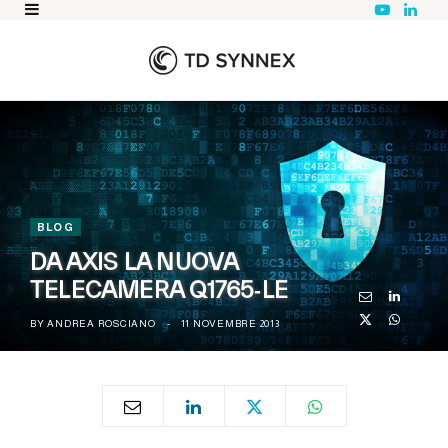
Y
L
o
i
u
n
T
k
u
e
b
d
e
I
n
BLOG
DA AXIS LA NUOVA
TELECAMERA Q1765‐LE
BY
ANDREA ROSCIANO
11 NOVEMBRE 2013