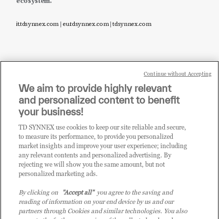
ecosystem.
it.tdsynnex.com
|
eu.tdsynnex.com
|
tdsynnex.com
Continue without Accepting
Sei un rivenditore di tecnologia e desideri acquistare
We aim to provide highly relevant
i prodotti o le soluzioni trattate sul blog?
and personalized content to benefit
CLICCA QUI E DIVENTA
your business!
CLIENTE TD SYNNEX
TD SYNNEX use cookies to keep our site reliable and secure,
to measure its performance, to provide you personalized
market insights and improve your user experience; including
any relevant contents and personalized advertising. By
rejecting we will show you the same amount, but not
personalized marketing ads.
By clicking on
"Accept all"
you agree to the saving and
reading of information on your end device by us and our
partners through Cookies and similar technologies. You also