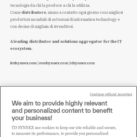
tecnologia da chi la produce a chi la utilizza.
Come
distributore
, siamo a contatto ogni giorno con i migliori
produttori mondiali di soluzioni di information technology e
con decine di migliaia di rivenditori.
A leading distributor and solutions aggregator for the IT
ecosystem.
it.tdsynnex.com
|
eu.tdsynnex.com
|
tdsynnex.com
Continue without Accepting
Sei un rivenditore di tecnologia e desideri acquistare
We aim to provide highly relevant
i prodotti o le soluzioni trattate sul blog?
and personalized content to benefit
CLICCA QUI E DIVENTA
your business!
CLIENTE TD SYNNEX
TD SYNNEX use cookies to keep our site reliable and secure,
to measure its performance, to provide you personalized