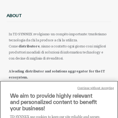
ABOUT
In TD SYNNEX svolgiamo un compito importante: trasferiamo
tecnologia da chi la produce a chi la utilizza.
Come
distributore
, siamo a contatto ogni giorno con i migliori
produttori mondiali di soluzioni di information technology e
con decine di migliaia di rivenditori.
A leading distributor and solutions aggregator for the IT
ecosystem.
Continue without Accepting
it.tdsynnex.com
|
eu.tdsynnex.com
|
tdsynnex.com
We aim to provide highly relevant
and personalized content to benefit
your business!
TD SYNNEX use cookies to keep our site reliable and secure,