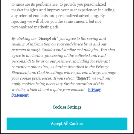
to measure its performance, to provide you personalized
Sei un rivenditore di tecnologia e desideri acquistare
market insights and improve your user experience; including
i prodotti o le soluzioni trattate sul blog?
any relevant contents and personalized advertising. By
CLICCA QUI E DIVENTA
rejecting we will show you the same amount, but not
personalized marketing ads.
CLIENTE TD SYNNEX
By clicking on
"Accept all"
you agree to the saving and
reading of information on your end device by us and our
partners through Cookies and similar technologies. You also
agree to the further processing of the collected and read
personal data by us or our partners, including for relevant
content on other sites, as further described in the Privacy
Statement and Cookie settings where you can always manage
your cookie preferences. If you select
"Reject"
, we will only
apply cookies being necessary for the operation of this
website, which do not require your consent.
Privacy
Statement
Cookies Settings
© 2026 TD SYNNEX Italy S.r.l. - Sede legale: via Luigi Russolo 9, 20138 Milano
(MI) - Numero di iscrizione al Registro delle Imprese di Milano e Codice Fiscale:
Accept All Cookies
07092780159 - P.IVA: 07092780159 - Eur 12.569.000,00 i.v - TD SYNNEX e TD
SYNNEX logo sono marchi registrati di TD SYNNEX Corporation negli Stati Uniti e