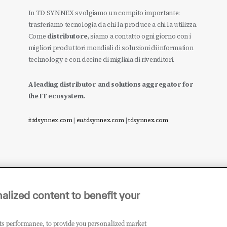
In TD SYNNEX svolgiamo un compito importante:
trasferiamo tecnologia da chi la produce a chi la utilizza.
Come
distributore
, siamo a contatto ogni giorno con i
migliori produttori mondiali di soluzioni di information
technology e con decine di migliaia di rivenditori.
A leading distributor and solutions aggregator for
the IT ecosystem.
it.tdsynnex.com
|
eu.tdsynnex.com
|
tdsynnex.com
alized content to benefit your
its performance, to provide you personalized market