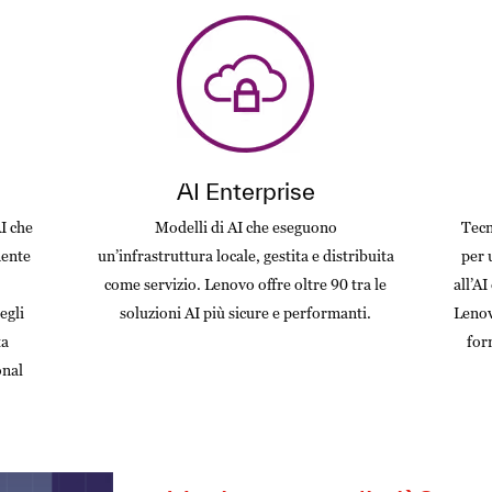
AI Enterprise
AI che
Modelli di AI che eseguono
Tecn
mente
un’infrastruttura locale, gestita e distribuita
per 
come servizio. Lenovo offre oltre 90 tra le
all’AI
egli
soluzioni AI più sicure e performanti.
Lenov
ta
for
onal