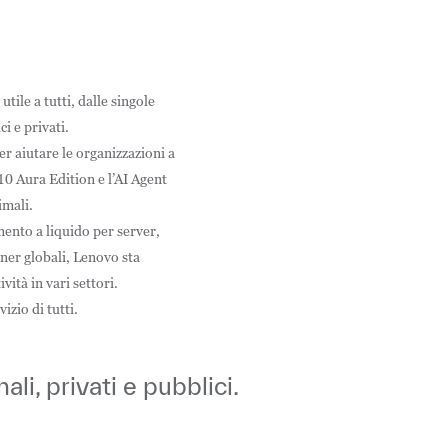
utile a tutti, dalle singole
i e privati.
r aiutare le organizzazioni a
10 Aura Edition e l’AI Agent
imali.
ento a liquido per server,
ner globali, Lenovo sta
vità in vari settori.
izio di tutti.
li, privati e pubblici.