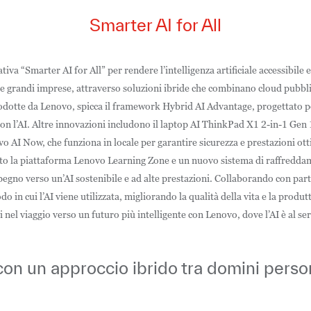
Smarter AI for All
tiva “Smarter AI for All” per rendere l’intelligenza artificiale accessibile e 
e grandi imprese, attraverso soluzioni ibride che combinano cloud pubblic
odotte da Lenovo, spicca il framework Hybrid AI Advantage, progettato pe
 con l’AI. Altre innovazioni includono il laptop AI ThinkPad X1 2-in-1 Gen 
o AI Now, che funziona in locale per garantire sicurezza e prestazioni ott
o la piattaforma Lenovo Learning Zone e un nuovo sistema di raffreddam
egno verso un’AI sostenibile e ad alte prestazioni. Collaborando con part
 in cui l’AI viene utilizzata, migliorando la qualità della vita e la produtti
i nel viaggio verso un futuro più intelligente con Lenovo, dove l’AI è al serv
i con un approccio ibrido tra domini persona