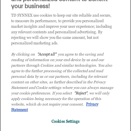
CLICCA QUI E DIVENTA
your business!
CLIENTE TD SYNNEX
TD SYNNEX use cookies to keep our site reliable and secure,
to measure its performance, to provide you personalized
market insights and improve your user experience; including
any relevant contents and personalized advertising. By
rejecting we will show you the same amount, but not
personalized marketing ads.
By clicking on
"Accept all"
you agree to the saving and
reading of information on your end device by us and our
partners through Cookies and similar technologies. You also
agree to the further processing of the collected and read
personal data by us or our partners, including for relevant
content on other sites, as further described in the Privacy
Statement and Cookie settings where you can always manage
your cookie preferences. If you select
"Reject"
, we will only
© 2026 TD SYNNEX Italy S.r.l. - Sede legale: via Luigi Russolo 9, 20138 Milano
apply cookies being necessary for the operation of this
(MI) - Numero di iscrizione al Registro delle Imprese di Milano e Codice Fiscale:
website, which do not require your consent.
Privacy
07092780159 - P.IVA: 07092780159 - Eur 12.569.000,00 i.v - TD SYNNEX e TD
Statement
SYNNEX logo sono marchi registrati di TD SYNNEX Corporation negli Stati Uniti e
in altri Paesi. Società a socio unico soggetta all’attività di direzione e coordinamento
Cookies Settings
della controllante TD SYNNEX Europe GmbH, con sede a Monaco (Germania).