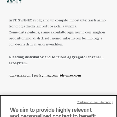
ABOUT
In TD SYNNEX svolgiamo un compito importante: trasferiamo
tecnologia da chi la produce a chi la utilizza.
Come
distributore
, siamo a contatto ogni giorno con i migliori
produttori mondiali di soluzioni di information technology e
con decine di migliaia di rivenditori.
A leading distributor and solutions aggregator for the IT
ecosystem.
it.tdsynnex.com
|
eu.tdsynnex.com
|
tdsynnex.com
Continue without Accepting
Sei un rivenditore di tecnologia e desideri acquistare
We aim to provide highly relevant
i prodotti o le soluzioni trattate sul blog?
and personalized content to benefit