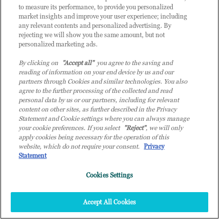
flessibilità e stare al passo con la concorrenza. Il
to measure its performance, to provide you personalized
programma Red Hat CCSP offre ai partner la possibilità
market insights and improve your user experience; including
di espandere i servizi cloud affidabili che forniscono ai
any relevant contents and personalized advertising. By
clienti.
rejecting we will show you the same amount, but not
personalized marketing ads.
I partner CCSP possono fornire servizi gestiti su
implementazioni ibride e multicloud utilizzando
prodotti già nei loro data center, accompagnati dal
By clicking on
"Accept all"
you agree to the saving and
pluripremiato supporto tecnico di Red Hat. Tra i
reading of information on your end device by us and our
maggiori benefit di adesione al programma troviamo
partners through Cookies and similar technologies. You also
una crescente richiesta del mercato per questo tipo di
agree to the further processing of the collected and read
soluzioni e una personalizzazione del programma
personal data by us or our partners, including for relevant
basata su prezzi flessibili e su richiesta.
content on other sites, as further described in the Privacy
Statement and Cookie settings where you can always manage
your cookie preferences. If you select
"Reject"
, we will only
apply cookies being necessary for the operation of this
website, which do not require your consent.
Privacy
Statement
ISV
Le soluzioni dei partner ISV di Red Hat sono certificate
Cookies Settings
e supportate sui prodotti Red Hat e forniscono
capacità di automazione e scalabilità per aiutarti a
realizzare i tuoi obiettivi aziendali. Viene supportata
Accept All Cookies
una strategia di cloud ibrido per aiutare i partner a
creare ed eseguire applicazioni su qualsiasi cloud.