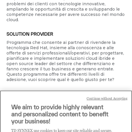
problemi dei clienti con tecnologie innovative,
ampliando le opportunità di crescita e sviluppando le
competenze necessarie per avere successo nel mondo
cloud.
SOLUTION PROVIDER
Programma che consente ai partner di rivendere la
tecnologia Red Hat, insieme alla conoscenza e alle
offerte di servizi professionali/operativi, per progettare,
pianificare e implementare soluzioni cloud ibride e
open source leader del settore che differenziano e
fanno crescere il tuo business e generano entrate.
Questo programma offre tre differenti livelli di
adesione, vuoi scoprire qual è quello giusto per te?
Continue without Accepting
We aim to provide highly relevant
CCSP
and personalized content to benefit
Il programma Red Hat Certified Cloud and Service
your business!
Provider (CCSP) aiuta le organizzazioni IT a utilizzare le
tecnologie cloud per ridurre i costi, migliorare la
TD SYNNEX use cookies to keep our site reliable and secure,