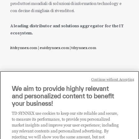
produttori mondiali di soluzioni di information technology e
con decine di migliaia di rivenditori.
A leading distributor and solutions aggregator for the IT
ecosystem.
it.tdsynnex.com
|
eu.tdsynnex.com
|
tdsynnex.com
Continue without Accepting
Sei un rivenditore di tecnologia e desideri acquistare
We aim to provide highly relevant
i prodotti o le soluzioni trattate sul blog?
and personalized content to benefit
CLICCA QUI E DIVENTA
your business!
CLIENTE TD SYNNEX
TD SYNNEX use cookies to keep our site reliable and secure,
to measure its performance, to provide you personalized
market insights and improve your user experience; including
any relevant contents and personalized advertising. By
rejecting we will show you the same amount, but not