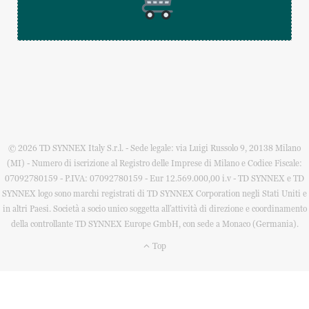
© 2026 TD SYNNEX Italy S.r.l. - Sede legale: via Luigi Russolo 9, 20138 Milano
(MI) - Numero di iscrizione al Registro delle Imprese di Milano e Codice Fiscale:
07092780159 - P.IVA: 07092780159 - Eur 12.569.000,00 i.v - TD SYNNEX e TD
SYNNEX logo sono marchi registrati di TD SYNNEX Corporation negli Stati Uniti e
in altri Paesi. Società a socio unico soggetta all’attività di direzione e coordinamento
della controllante TD SYNNEX Europe GmbH, con sede a Monaco (Germania).
Top