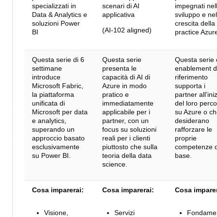
specializzati in
scenari di AI
impegnati nel
Data & Analytics e
applicativa
sviluppo e nel
soluzioni Power
crescita della
(AI‑102 aligned)
BI
practice Azur
Questa serie di 6
Questa serie
Questa serie 
settimane
presenta le
enablement d
introduce
capacità di AI di
riferimento
Microsoft Fabric,
Azure in modo
supporta i
la piattaforma
pratico e
partner all’ini
unificata di
immediatamente
del loro perc
Microsoft per data
applicabile per i
su Azure o c
e analytics,
partner, con un
desiderano
superando un
focus su soluzioni
rafforzare le
approccio basato
reali per i clienti
proprie
esclusivamente
piuttosto che sulla
competenze d
su Power BI.
teoria della data
base.
science.
Cosa imparerai:
Cosa imparerai:
Cosa imparer
Visione,
Servizi
Fondamen