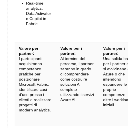
Real-time
analytics,
Data Activator
e Copilot in
Fabric
Valore per i
Valore per i
Valore per i
partner:
partner:
partner:
I partecipanti
Al termine del
Una solida b
acquisiranno
percorso, i partner
per i partner 
competenze
saranno in grado
si avvicinano
pratiche per
di comprendere
Azure o che
posizionare
come costruire
intendono
Microsoft Fabric,
soluzioni AI
espandere le
identificare casi
complete
proprie
d’uso presso i
utilizzando i servizi
competenze
clienti e realizzare
Azure AI.
oltre i worklo
progetti di
iniziali.
modern analytics.