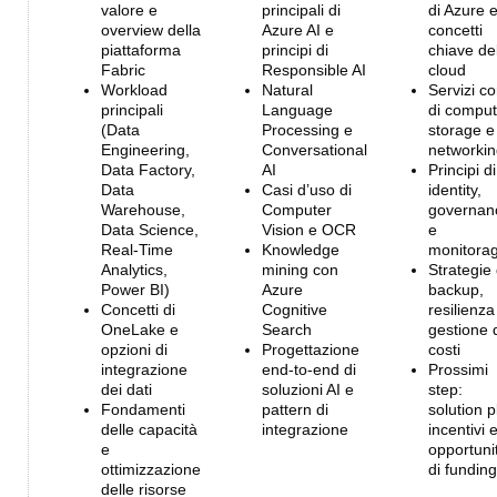
valore e
principali di
di Azure 
overview della
Azure AI e
concetti
piattaforma
principi di
chiave de
Fabric
Responsible AI
cloud
Workload
Natural
Servizi co
principali
Language
di comput
(Data
Processing e
storage e
Engineering,
Conversational
networki
Data Factory,
AI
Principi di
Data
Casi d’uso di
identity,
Warehouse,
Computer
governan
Data Science,
Vision e OCR
e
Real-Time
Knowledge
monitora
Analytics,
mining con
Strategie 
Power BI)
Azure
backup,
Concetti di
Cognitive
resilienza
OneLake e
Search
gestione 
opzioni di
Progettazione
costi
integrazione
end-to-end di
Prossimi
dei dati
soluzioni AI e
step:
Fondamenti
pattern di
solution p
delle capacità
integrazione
incentivi 
e
opportuni
ottimizzazione
di funding
delle risorse