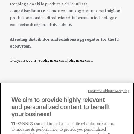
tecnologia da chi la produce a chi la utilizza.
Come
distributore
, siamo a contatto ogni giorno con i migliori
produttori mondiali di soluzioni di information technology e
con decine di migliaia di rivenditori.
A leading distributor and solutions aggregator for the IT
ecosystem.
it.tdsynnex.com
|
eu.tdsynnex.com
|
tdsynnex.com
Continue without Accepting
Sei un rivenditore di tecnologia e desideri acquistare
We aim to provide highly relevant
i prodotti o le soluzioni trattate sul blog?
and personalized content to benefit
CLICCA QUI E DIVENTA
your business!
CLIENTE TD SYNNEX
TD SYNNEX use cookies to keep our site reliable and secure,
to measure its performance, to provide you personalized