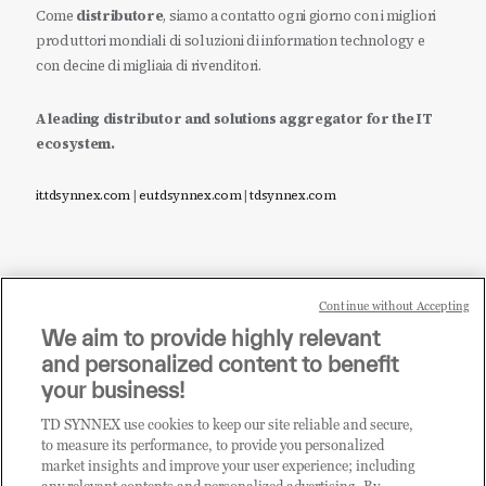
Come
distributore
, siamo a contatto ogni giorno con i migliori
produttori mondiali di soluzioni di information technology e
con decine di migliaia di rivenditori.
A leading distributor and solutions aggregator for the IT
ecosystem.
it.tdsynnex.com
|
eu.tdsynnex.com
|
tdsynnex.com
Continue without Accepting
Sei un rivenditore di tecnologia e desideri acquistare
We aim to provide highly relevant
i prodotti o le soluzioni trattate sul blog?
and personalized content to benefit
CLICCA QUI E DIVENTA
your business!
CLIENTE TD SYNNEX
TD SYNNEX use cookies to keep our site reliable and secure,
to measure its performance, to provide you personalized
market insights and improve your user experience; including